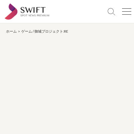
コ
ン
検
メ
テ
索
ニ
ン
切
ュ
り
ー
ホーム
>
ゲーム
/
御城プロジェクト:RE
ツ
替
へ
え
ス
キ
ッ
プ