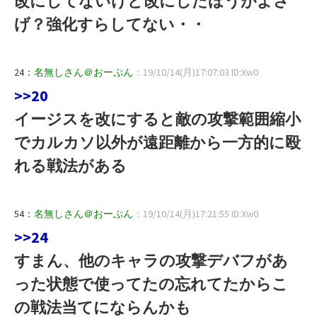
改にしてないけど改にしたほうがよさ
げ？強化すらしてない・・
24：
名無しさん＠おーぷん
：19/10/14(月)17:07:03 ID:Xw0
>>20
イージスを改にすると敵の攻撃範囲縮小
でカルカソ以外が遠距離から一方的に殴
れる戦法がある
54：
名無しさん＠おーぷん
：19/10/14(月)17:21:55 ID:Xw0
>>24
すまん、他のキャラの攻撃デバフがあ
った状態で使ってたの忘れてたからこ
の戦法当てにならんかも