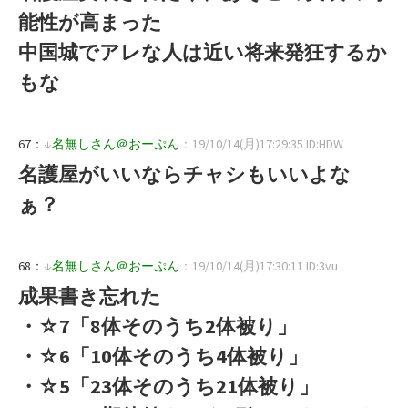
能性が高まった
中国城でアレな人は近い将来発狂するか
もな
67：
↓
名無しさん＠おーぷん
：19/10/14(月)17:29:35 ID:HDW
名護屋がいいならチャシもいいよな
ぁ？
68：
↓
名無しさん＠おーぷん
：19/10/14(月)17:30:11 ID:3vu
成果書き忘れた
・☆7「8体そのうち2体被り」
・☆6「10体そのうち4体被り」
・☆5「23体そのうち21体被り」