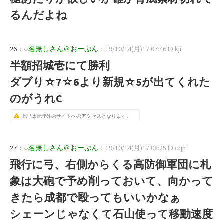
るんだよね
26：
↓
名無しさん＠おーぷん
：19/10/14(月)17:07:46 ID:kji
半額招城壱にて勝利
ダブり☆7☆6より新規☆5が出てくれた
のがうれC
上記は管理外のサイトへのアクセスとなります。
27：
↓
名無しさん＠おーぷん
：19/10/14(月)17:08:25 ID:cqn
飛行に弓、右側からくる高防御軍団に札
象は大砲で予め削っておいて、向かって
きたら成都で殴ってもいいかなぁ
シェーンじゃなくて石山使って移動速度