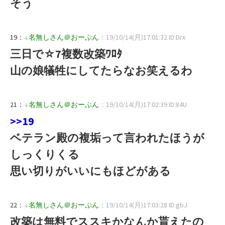
そう
19：
↓
名無しさん＠おーぷん
：19/10/14(月)17:01:32 ID:Drx
三日で☆7複数改築ﾜﾛﾀ
山の娘犠牲にしてたらなお笑えるわ
21：
↓
名無しさん＠おーぷん
：19/10/14(月)17:02:39 ID:84U
>>19
ベテラン殿の複垢って言われたほうが
しっくりくる
思い切りがいいにもほどがある
22：
↓
名無しさん＠おーぷん
：19/10/14(月)17:03:28 ID:gbJ
改築は無料でススキかなんか貰えたの