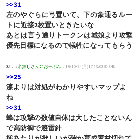
>>31
左のやぐらに弓置いて、下の象通るルー
トに近接2枚置いときたいな
あとは言う通りトークンは城娘より攻撃
優先目標になるので犠牲になってもらう
35：
↓
名無しさん＠おーぷん
：19/10/14(月)17:13:08 ID:84U
>>25
漆よりは対処がわかりやすいマップよ
ね
>>31
蜂は攻撃の数値自体は大したことないん
で高防御で避雷針
槌あたりが欲しいが確か育成素材切れて