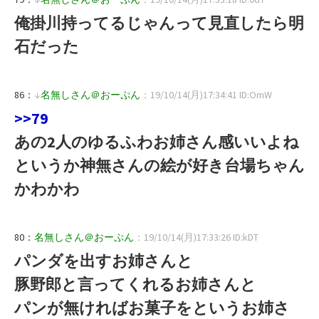
俺掛川持ってるじゃんって見直したら明
石だった
86：
↓
名無しさん＠おーぷん
：19/10/14(月)17:34:41 ID:OmW
>>79
あの2人のゆるふわお姉さん感いいよね
というか神無さんの絵が好き台場ちゃん
かわかわ
80：
名無しさん＠おーぷん
：19/10/14(月)17:33:26 ID:kDT
パンダを出すお姉さんと
豚野郎と言ってくれるお姉さんと
パンが無ければお菓子をというお姉さ