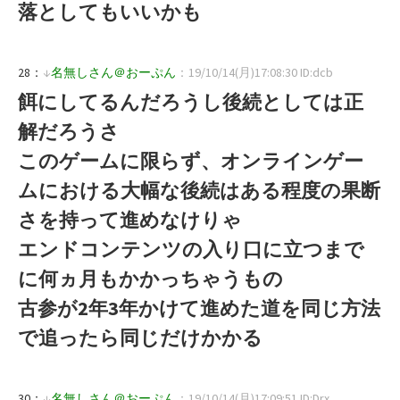
落としてもいいかも
28：
↓
名無しさん＠おーぷん
：19/10/14(月)17:08:30 ID:dcb
餌にしてるんだろうし後続としては正
解だろうさ
このゲームに限らず、オンラインゲー
ムにおける大幅な後続はある程度の果断
さを持って進めなけりゃ
エンドコンテンツの入り口に立つまで
に何ヵ月もかかっちゃうもの
古参が2年3年かけて進めた道を同じ方法
で追ったら同じだけかかる
30：
↓
名無しさん＠おーぷん
：19/10/14(月)17:09:51 ID:Drx