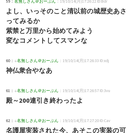
59：
名無しさん＠おーぷん
：19/10/14(月)17:26:22 ID:Bdr
よし、いっそのこと清以前の城歴史あさ
ってみるか
紫禁と万里から始めてみよう
変なコメントしてスマンな
60：
↓
名無しさん＠おーぷん
：19/10/14(月)17:26:33 ID:xdj
神仏衆合やなあ
61：
↓
名無しさん＠おーぷん
：19/10/14(月)17:26:57 ID:3vu
殿～200連引き終わったよ
62：
↓
名無しさん＠おーぷん
：19/10/14(月)17:27:20 ID:Cav
名護屋実装された今、あそこの実装の可