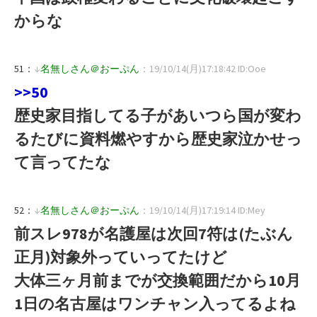
からな
51：
↓
名無しさん＠おーぷん
：19/10/14(月)17:18:42 ID:Ooe
>>50
歴史家目指してる子があいつら国が変わ
るたびに資料燃やすから歴史家泣かせっ
て言ってたな
52：
↓
名無しさん＠おーぷん
：19/10/14(月)17:19:14 ID:Mey
前スレ978が名護屋は次回7符は(たぶん
正月)対象外っていってたけど
大体三ヶ月前までが交換範囲だから10月
1日の名古屋はワンチャン入ってるよね