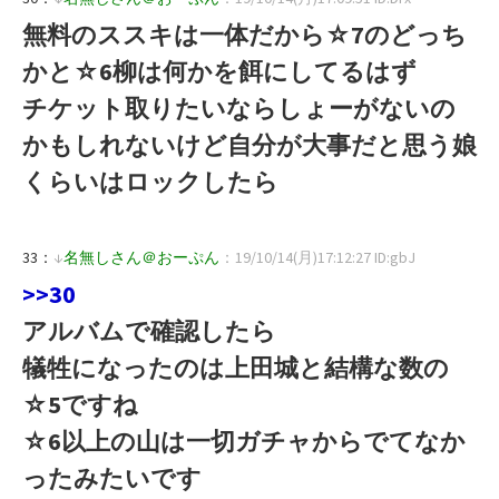
無料のススキは一体だから☆7のどっち
かと☆6柳は何かを餌にしてるはず
チケット取りたいならしょーがないの
かもしれないけど自分が大事だと思う娘
くらいはロックしたら
33：
↓
名無しさん＠おーぷん
：19/10/14(月)17:12:27 ID:gbJ
>>30
アルバムで確認したら
犠牲になったのは上田城と結構な数の
☆5ですね
☆6以上の山は一切ガチャからでてなか
ったみたいです