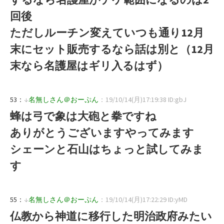
回後
ただしルーチン変えていつも通り12月
末にセット販売するなら話は別と（12月
末なら名護屋はギリ入るはず）
53：
↓
名無しさん＠おーぷん
：19/10/14(月)17:19:38 ID:gbJ
蜂は弓で象は大砲と拳ですね
ありがとうございますやってみます
シェーンと石山はちょっと試してみま
す
55：
↓
名無しさん＠おーぷん
：19/10/14(月)17:22:29 ID:yMD
仏教から神道に移行した明治政府みたい