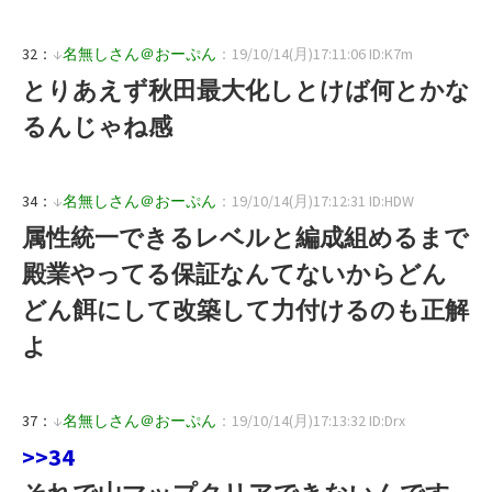
32：
↓
名無しさん＠おーぷん
：19/10/14(月)17:11:06 ID:K7m
とりあえず秋田最大化しとけば何とかな
るんじゃね感
34：
↓
名無しさん＠おーぷん
：19/10/14(月)17:12:31 ID:HDW
属性統一できるレベルと編成組めるまで
殿業やってる保証なんてないからどん
どん餌にして改築して力付けるのも正解
よ
37：
↓
名無しさん＠おーぷん
：19/10/14(月)17:13:32 ID:Drx
>>34