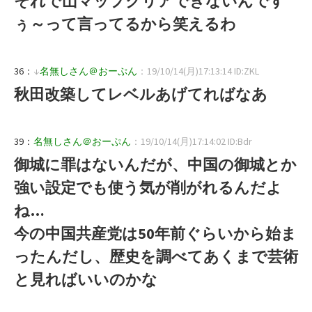
それで山マップクリアできないんです
ぅ～って言ってるから笑えるわ
36：
↓
名無しさん＠おーぷん
：19/10/14(月)17:13:14 ID:ZKL
秋田改築してレベルあげてればなあ
39：
名無しさん＠おーぷん
：19/10/14(月)17:14:02 ID:Bdr
御城に罪はないんだが、中国の御城とか
強い設定でも使う気が削がれるんだよ
ね…
今の中国共産党は50年前ぐらいから始ま
ったんだし、歴史を調べてあくまで芸術
と見ればいいのかな