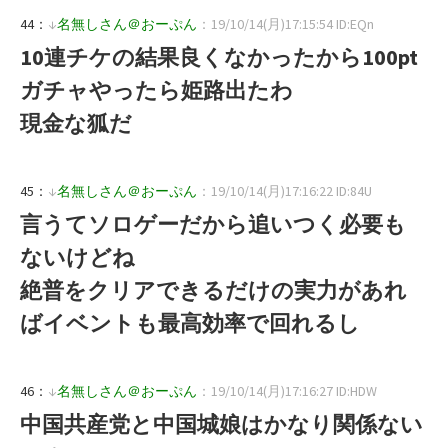
44：
↓
名無しさん＠おーぷん
：19/10/14(月)17:15:54 ID:EQn
10連チケの結果良くなかったから100pt
ガチャやったら姫路出たわ
現金な狐だ
45：
↓
名無しさん＠おーぷん
：19/10/14(月)17:16:22 ID:84U
言うてソロゲーだから追いつく必要も
ないけどね
絶普をクリアできるだけの実力があれ
ばイベントも最高効率で回れるし
46：
↓
名無しさん＠おーぷん
：19/10/14(月)17:16:27 ID:HDW
中国共産党と中国城娘はかなり関係ない