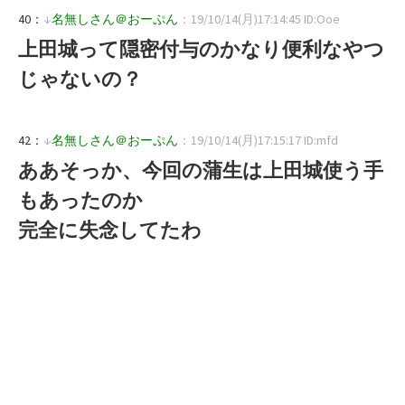
40：
↓
名無しさん＠おーぷん
：19/10/14(月)17:14:45 ID:Ooe
上田城って隠密付与のかなり便利なやつ
じゃないの？
42：
↓
名無しさん＠おーぷん
：19/10/14(月)17:15:17 ID:mfd
ああそっか、今回の蒲生は上田城使う手
もあったのか
完全に失念してたわ