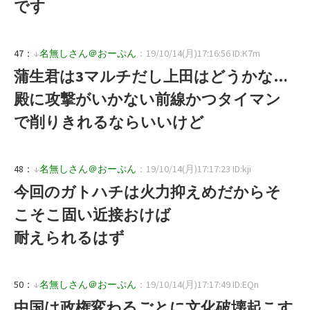
です
47：
↓
名無しさん＠おーぷん
：19/10/14(月)17:16:56 ID:K7m
蒲生君は3マルチだし上田はどうかな…
殿に攻撃がいかない前線かつタイマン
で削りきれるならいいけど
48：
↓
名無しさん＠おーぷん
：19/10/14(月)17:17:23 ID:kji
今回のガトハチは火力抑えめだからそ
こそこ固い近接おけば
耐えられるはず
50：
↓
名無しさん＠おーぷん
：19/10/14(月)17:17:49 ID:EQn
中国は政権変わるごとに文化破壊起こす