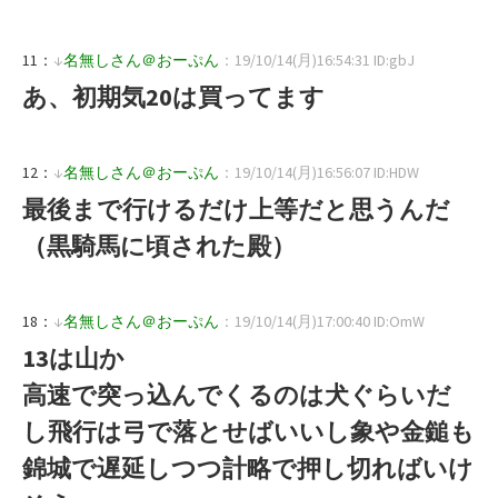
11：
↓
名無しさん＠おーぷん
：19/10/14(月)16:54:31 ID:gbJ
あ、初期気20は買ってます
12：
↓
名無しさん＠おーぷん
：19/10/14(月)16:56:07 ID:HDW
最後まで行けるだけ上等だと思うんだ
（黒騎馬に頃された殿）
18：
↓
名無しさん＠おーぷん
：19/10/14(月)17:00:40 ID:OmW
13は山か
高速で突っ込んでくるのは犬ぐらいだ
し飛行は弓で落とせばいいし象や金鎚も
錦城で遅延しつつ計略で押し切ればいけ