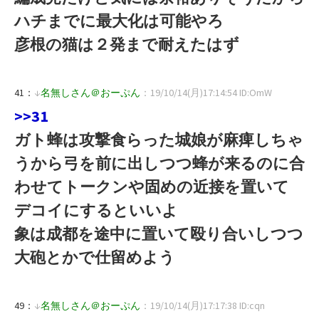
ハチまでに最大化は可能やろ
彦根の猫は２発まで耐えたはず
41：
↓
名無しさん＠おーぷん
：19/10/14(月)17:14:54 ID:OmW
>>31
ガト蜂は攻撃食らった城娘が麻痺しちゃ
うから弓を前に出しつつ蜂が来るのに合
わせてトークンや固めの近接を置いて
デコイにするといいよ
象は成都を途中に置いて殴り合いしつつ
大砲とかで仕留めよう
49：
↓
名無しさん＠おーぷん
：19/10/14(月)17:17:38 ID:cqn