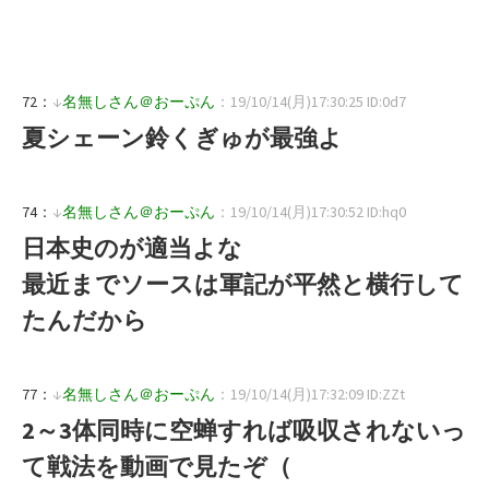
72：
↓
名無しさん＠おーぷん
：19/10/14(月)17:30:25 ID:0d7
夏シェーン鈴くぎゅが最強よ
74：
↓
名無しさん＠おーぷん
：19/10/14(月)17:30:52 ID:hq0
日本史のが適当よな
最近までソースは軍記が平然と横行して
たんだから
77：
↓
名無しさん＠おーぷん
：19/10/14(月)17:32:09 ID:ZZt
2～3体同時に空蝉すれば吸収されないっ
て戦法を動画で見たぞ（