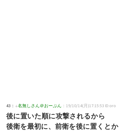
43：
↓
名無しさん＠おーぷん
：19/10/14(月)17:15:53 ID:oro
後に置いた順に攻撃されるから
後衛を最初に、前衛を後に置くとか