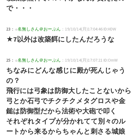
で・・・
23：
↓
名無しさん＠おーぷん
：19/10/14(月)17:04:46 ID:HDW
★7以外は改築餌にしたんだろうな
25：
↓
名無しさん＠おーぷん
：19/10/14(月)17:07:21 ID:OmW
ちなみにどんな感じに殿が死んじゃう
の？
飛行には弓象は防御大したことないから
弓とか石弓でチクチクメタグロスや金
鎚は防御型だから法術や大砲で叩く
それぞれタイプが分かれてて別々のル
ートから来るからちゃんと刺さる城娘