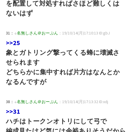
を配置して対処すればさほど難しくは
ないはず
31：
↓
名無しさん＠おーぷん
：19/10/14(月)17:10:13 ID:gbJ
>>25
象とガトリング撃ってくる蜂に壊滅さ
せられます
どちらかに集中すれば片方はなんとか
なるんですが
38：
↓
名無しさん＠おーぷん
：19/10/14(月)17:13:32 ID:xdj
>>31
ハチはトークンオトリにして弓で
編成見たけど気には余裕ありそうだから