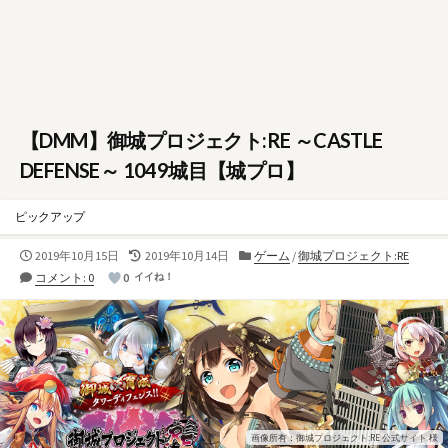
【DMM】御城プロジェクト:RE ～CASTLE
DEFENSE～ 1049城目【城プロ】
ピックアップ
公
最
カ
2019年10月15日
2019年10月14日
ゲーム
/
御城プロジェクト:RE
開
終
テ
コメント: 0
0
イイね！
日
更
ゴ
新
リ
日
ー
画像所有：御城プロジェクト:RE 公式サイト 様