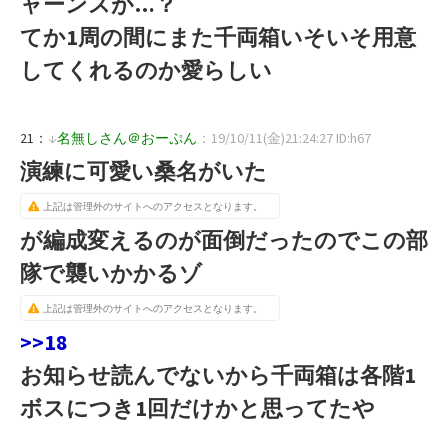
ャーンスが…？
てか1周の間にまた千両箱いそいそ用意
してくれるのか愛らしい
21：
↓
名無しさん＠おーぷん
：19/10/11(金)21:24:27 ID:h67
演練に可愛い桑名がいた
上記は管理外のサイトへのアクセスとなります。
が編成変えるのが面倒だったのでこの部
隊で襲いかかるゾ
上記は管理外のサイトへのアクセスとなります。
>>18
お知らせ読んでないから千両箱は各階1
ボスにつき1回だけかと思ってたや