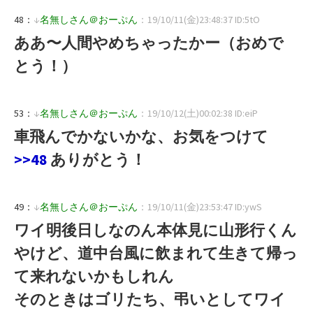
48：
↓
名無しさん＠おーぷん
：19/10/11(金)23:48:37 ID:5tO
ああ〜人間やめちゃったかー（おめで
とう！）
53：
↓
名無しさん＠おーぷん
：19/10/12(土)00:02:38 ID:eiP
車飛んでかないかな、お気をつけて
>>48
ありがとう！
49：
↓
名無しさん＠おーぷん
：19/10/11(金)23:53:47 ID:ywS
ワイ明後日しなのん本体見に山形行くん
やけど、道中台風に飲まれて生きて帰っ
て来れないかもしれん
そのときはゴリたち、弔いとしてワイ