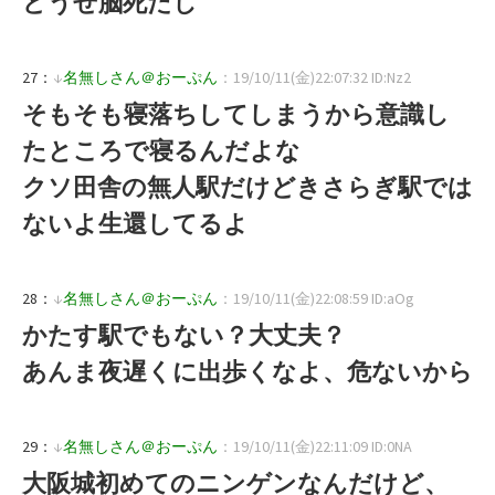
どうせ脳死だし
27：
↓
名無しさん＠おーぷん
：19/10/11(金)22:07:32 ID:Nz2
そもそも寝落ちしてしまうから意識し
たところで寝るんだよな
クソ田舎の無人駅だけどきさらぎ駅では
ないよ生還してるよ
28：
↓
名無しさん＠おーぷん
：19/10/11(金)22:08:59 ID:aOg
かたす駅でもない？大丈夫？
あんま夜遅くに出歩くなよ、危ないから
29：
↓
名無しさん＠おーぷん
：19/10/11(金)22:11:09 ID:0NA
大阪城初めてのニンゲンなんだけど、