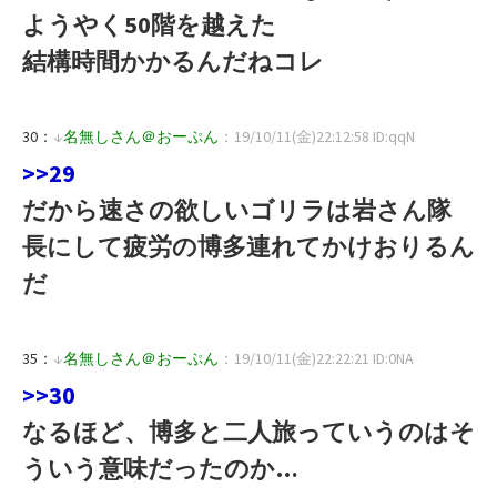
ようやく50階を越えた
結構時間かかるんだねコレ
30：
↓
名無しさん＠おーぷん
：19/10/11(金)22:12:58 ID:qqN
>>29
だから速さの欲しいゴリラは岩さん隊
長にして疲労の博多連れてかけおりるん
だ
35：
↓
名無しさん＠おーぷん
：19/10/11(金)22:22:21 ID:0NA
>>30
なるほど、博多と二人旅っていうのはそ
ういう意味だったのか…