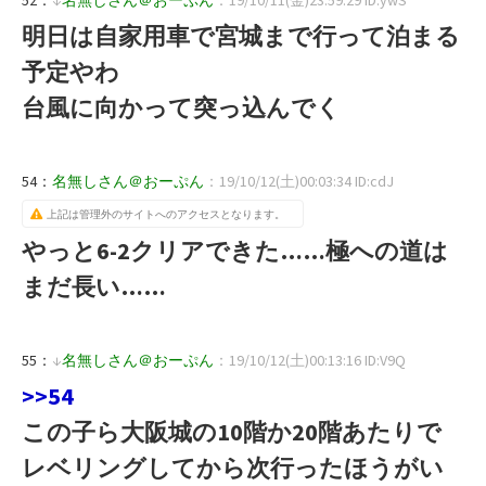
明日は自家用車で宮城まで行って泊まる
予定やわ
台風に向かって突っ込んでく
54：
名無しさん＠おーぷん
：19/10/12(土)00:03:34 ID:cdJ
上記は管理外のサイトへのアクセスとなります。
やっと6-2クリアできた……極への道は
まだ長い……
55：
↓
名無しさん＠おーぷん
：19/10/12(土)00:13:16 ID:V9Q
>>54
この子ら大阪城の10階か20階あたりで
レベリングしてから次行ったほうがい