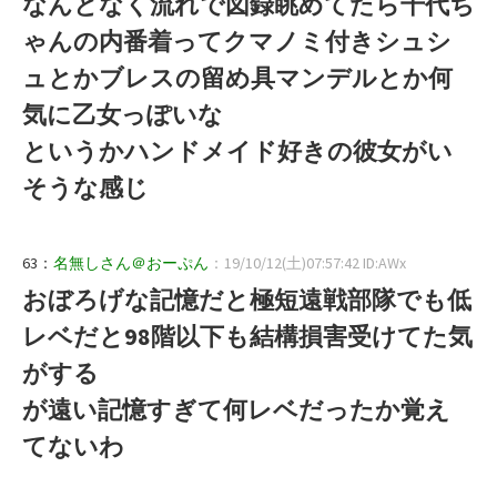
なんとなく流れで図録眺めてたら千代ち
ゃんの内番着ってクマノミ付きシュシ
ュとかブレスの留め具マンデルとか何
気に乙女っぽいな
というかハンドメイド好きの彼女がい
そうな感じ
63：
名無しさん＠おーぷん
：19/10/12(土)07:57:42 ID:AWx
おぼろげな記憶だと極短遠戦部隊でも低
レベだと98階以下も結構損害受けてた気
がする
が遠い記憶すぎて何レベだったか覚え
てないわ