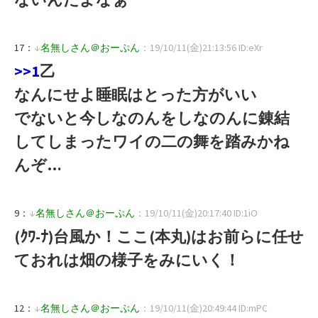
17：
↓
名無しさん＠おーぷん
：19/10/11(金)21:13:56 ID:eXr
>>1
乙
なんにせよ睡眠はとった方がいい
でないと今しなのんをしなのんに錬結
してしまったワイの二の舞を踏みかね
んぞ…
9：
↓
名無しさん＠おーぷん
：19/10/11(金)20:17:40 ID:1iO
(ｸﾜ-ﾅ)台風か！ここ(本丸)はお前らに任せ
ておれは畑の様子をみにいく！
12：
↓
名無しさん＠おーぷん
：19/10/11(金)20:49:44 ID:mPC