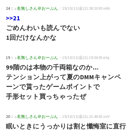
24：
↓
名無しさん＠おーぷん
：19/10/11(金)21:38:20 ID:vH6
>>21
ごめんわいも読んでない
1回だけなんかな
19：
↓
名無しさん＠おーぷん
：19/10/11(金)21:19:36 ID:etq
99階のは本物の千両箱なのか…
テンション上がって夏のDMMキャンペ
ーンで貰ったゲームポイントで
手形セット買っちゃったぜ
20：
↓
名無しさん＠おーぷん
：19/10/11(金)21:21:46 ID:zoV
眠いときにうっかりは割と懺悔室に直行