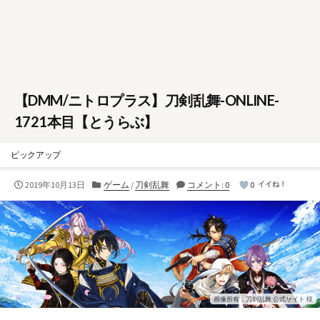
【DMM/ニトロプラス】刀剣乱舞-ONLINE-
1721本目【とうらぶ】
ピックアップ
公
カ
2019年10月13日
ゲーム
/
刀剣乱舞
コメント: 0
0
イイね！
開
テ
日
ゴ
リ
ー
画像所有：刀剣乱舞 公式サイト 様