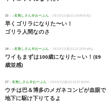
33：
↓
名無しさん＠おーぷん
：19/10/11(金)22:20:06 ID:8jZ
早くゴリラになりた〜い！
ゴリラ人間なのさ
34：
↓
名無しさん＠おーぷん
：19/10/11(金)22:21:20 ID:ekQ
ワイもまずは100歳になりた～い！(89
歳並感)
37：
名無しさん＠おーぷん
：19/10/11(金)22:32:07 ID:DVc
ウチは巴＆博多のメガネコンビが血眼で
地下に駆け下りてるよ