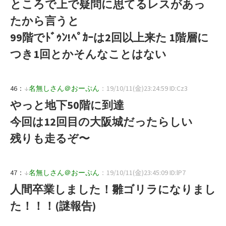
ところで上で疑問に思てるレスがあっ
たから言うと
99階でﾄﾞｩﾝ!ﾍﾟｶｰは2回以上来た 1階層に
つき1回とかそんなことはない
46：
↓
名無しさん＠おーぷん
：19/10/11(金)23:24:59 ID:Cz3
やっと地下50階に到達
今回は12回目の大阪城だったらしい
残りも走るぞ〜
47：
↓
名無しさん＠おーぷん
：19/10/11(金)23:45:09 ID:lP7
人間卒業しました！雛ゴリラになりまし
た！！！(謎報告)