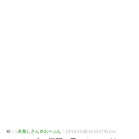
45：
↓
名無しさん＠おーぷん
：19/10/11(金)23:21:57 ID:1mc