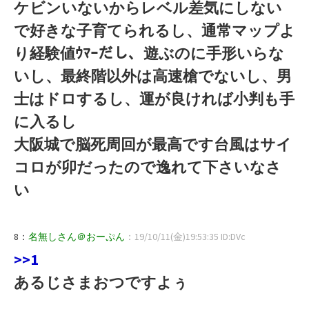
ケビンいないからレベル差気にしない
で好きな子育てられるし、通常マップよ
り経験値ｳﾏｰだし、遊ぶのに手形いらな
いし、最終階以外は高速槍でないし、男
士はドロするし、運が良ければ小判も手
に入るし
大阪城で脳死周回が最高です台風はサイ
コロが卯だったので逸れて下さいなさ
い
8：
名無しさん＠おーぷん
：19/10/11(金)19:53:35 ID:DVc
>>1
あるじさまおつですよぅ