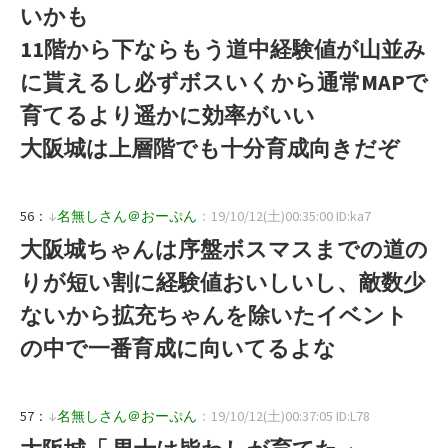
いかも
11階から下ならもう道中経験値が山並み
に貰えるし必ずボスいくから通常MAPで
育てるより遥かに効率がいい
大阪城は上層階でも十分育成向きだぞ
56：
↓
名無しさん＠おーぷん
：19/10/12(土)00:35:00 ID:ka7
大阪城ちゃんは序盤ボスマスまでの道の
りが短い割に経験値おいしいし、敵数少
ないから拡充ちゃんを除いたイベント
の中で一番育成に向いてるよな
57：
↓
名無しさん＠おーぷん
：19/10/12(土)00:37:05 ID:L78