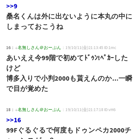
>>9
桑名くんは外に出ないように本丸の中に
しまっておこうね
16：
↓
名無しさん＠おーぷん
：19/10/11(金)21:13:45 ID:1mc
あいええ今99階で初めてﾄﾞｩﾝ!ﾍﾟｶｰした
けど
博多入りで小判2000も貰えんのか…一瞬
で目が覚めた
18：
↓
名無しさん＠おーぷん
：19/10/11(金)21:17:18 ID:vH6
>>16
99Fぐるぐるで何度もドゥンペカ2000チ