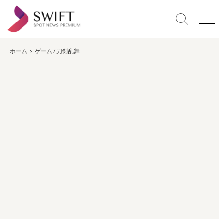
コ
ン
検
メ
テ
索
ニ
ン
切
ュ
り
ー
ホーム
>
ゲーム
/
刀剣乱舞
ツ
替
へ
え
ス
キ
ッ
プ