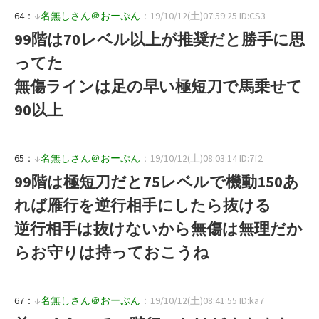
64：
↓
名無しさん＠おーぷん
：19/10/12(土)07:59:25 ID:CS3
99階は70レベル以上が推奨だと勝手に思
ってた
無傷ラインは足の早い極短刀で馬乗せて
90以上
65：
↓
名無しさん＠おーぷん
：19/10/12(土)08:03:14 ID:7f2
99階は極短刀だと75レベルで機動150あ
れば雁行を逆行相手にしたら抜ける
逆行相手は抜けないから無傷は無理だか
らお守りは持っておこうね
67：
↓
名無しさん＠おーぷん
：19/10/12(土)08:41:55 ID:ka7