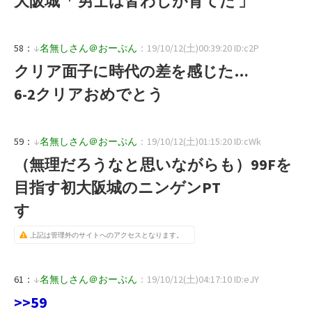
大阪城「 男士は皆わしが育てた 」
58：
↓
名無しさん＠おーぷん
：19/10/12(土)00:39:20 ID:c2P
クリア面子に時代の差を感じた…
6-2クリアおめでとう
59：
↓
名無しさん＠おーぷん
：19/10/12(土)01:15:20 ID:cWk
（無理だろうなと思いながらも）99Fを
目指す初大阪城のニンゲンPT
す
上記は管理外のサイトへのアクセスとなります。
61：
↓
名無しさん＠おーぷん
：19/10/12(土)04:17:10 ID:eJY
>>59