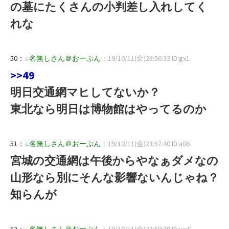
の墓にたくさんの小判差し入れしてく
れな
50：
↓
名無しさん＠おーぷん
：19/10/11(金)23:56:33 ID:gx1
>>49
明日交通網マヒしてないか？
東北なら明日は博物館はやってるのか
51：
↓
名無しさん＠おーぷん
：19/10/11(金)23:57:40 ID:a06
宮城の交通網は午後からやなぁダメなの
山形なら別にそんな影響ないんじゃね？
知らんが
52：
↓
名無しさん＠おーぷん
：19/10/11(金)23:59:29 ID:ywS