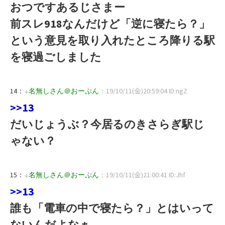
おつですあるじさまー
前スレ918なんだけど「逆に寝たら？」
という意見を取り入れたところ降りる駅
を寝過ごしました
14：
↓
名無しさん＠おーぷん
：19/10/11(金)20:59:04 ID:ngZ
>>13
だいじょうぶ？今居るのきさらぎ駅じ
ゃない？
15：
↓
名無しさん＠おーぷん
：19/10/11(金)21:00:41 ID:Jhf
>>13
誰も「電車の中で寝たら？」とはいって
ないんだよなぁ