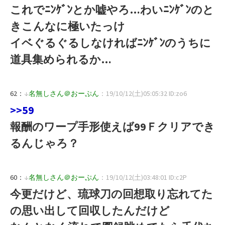
これでﾆﾝｹﾞﾝとか嘘やろ…わいﾆﾝｹﾞﾝのと
きこんなに極いたっけ
イベぐるぐるしなければﾆﾝｹﾞﾝのうちに
道具集められるか…
62：
↓
名無しさん＠おーぷん
：19/10/12(土)05:05:32 ID:zo6
>>59
報酬のワープ手形使えば99Ｆクリアでき
るんじゃろ？
60：
↓
名無しさん＠おーぷん
：19/10/12(土)03:48:01 ID:c2P
今更だけど、琉球刀の回想取り忘れてた
の思い出して回収したんだけど