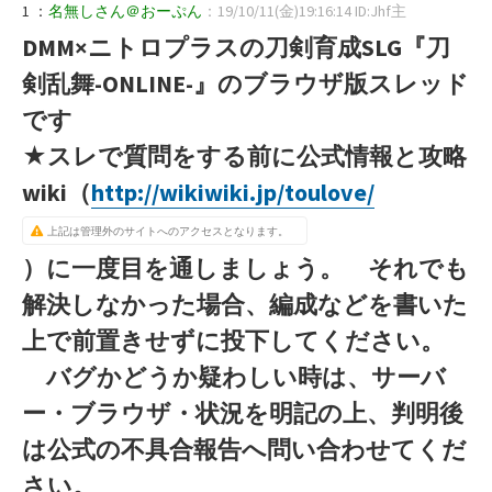
1 ：
名無しさん＠おーぷん
：19/10/11(金)19:16:14 ID:Jhf主
DMM×ニトロプラスの刀剣育成SLG『刀
剣乱舞-ONLINE-』のブラウザ版スレッド
です
★スレで質問をする前に公式情報と攻略
wiki（
http://wikiwiki.jp/toulove/
上記は管理外のサイトへのアクセスとなります。
）に一度目を通しましょう。
それでも
解決しなかった場合、編成などを書いた
上で前置きせずに投下してください。
バグかどうか疑わしい時は、サーバ
ー・ブラウザ・状況を明記の上、判明後
は公式の不具合報告へ問い合わせてくだ
さい。