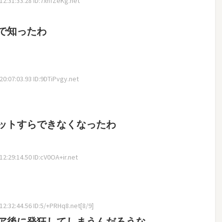
2:31:33.28 ID:7xhfZeKg.net
で知ったわ
0:07:03.93 ID:9DTiPvgy.net
ットすらできなくなったわ
2:29:14.50 ID:cV0OA+ir.net
2:32:44.56 ID:5/+PRHq8.net[8/9]
ア後に発狂してしまうんだろうな