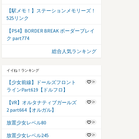
【駅メモ！】ステーションメモリーズ！
525リンク
【PS4】BORDER BREAK ボーダーブレイ
ク part774
総合人気ランキング
イイね！ランキング
【少女前線】ドールズフロント
3+
ラインPart619【ドルフロ】
【VR】オルタナティブガールズ
2+
2 part664【オルガル】
放置少女レベル80
2+
放置少女レベル245
2+