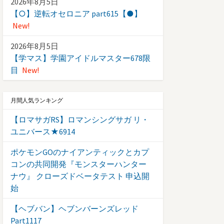
2026年8月5日
【○】逆転オセロニア part615【●】
New!
2026年8月5日
【学マス】学園アイドルマスター678限
目
New!
月間人気ランキング
【ロマサガRS】ロマンシングサガ リ・
ユニバース★6914
ポケモンGOのナイアンティックとカプ
コンの共同開発『モンスターハンター
ナウ』 クローズドベータテスト 申込開
始
【ヘブバン】ヘブンバーンズレッド
Part1117