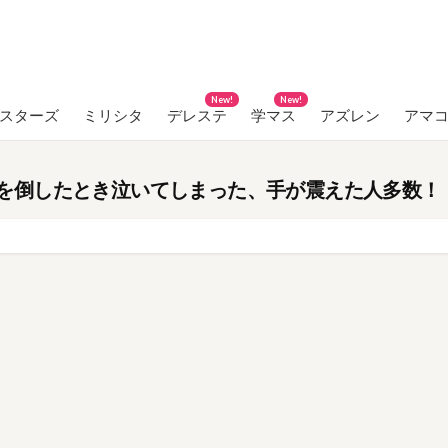
New!
New!
ンスターズ
ミリシタ
デレステ
学マス
アズレン
アマ
を倒したとき泣いてしまった、手が震えた人多数！