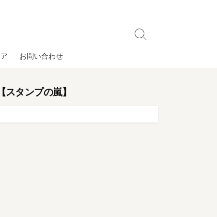
検
索
コア
お問い合わせ
切
り
替
え
【スタンプの嵐】