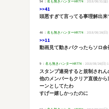
94 ：
名も無きハンターHR774
：2018/08/31(金) 1
>>41
頭悪すぎて言ってる事理解出来
46 ：
名も無きハンターHR774
：2018/08/26(日) 2
>>11
動画見て動きパクったらソロ余
9 ：
名も無きハンターHR774
：2018/08/26(日) 12
スタンプ連発すると規制されん
他のメンバーもクリア直後から
ーンとしてたわ
すげー嬉しかったのに