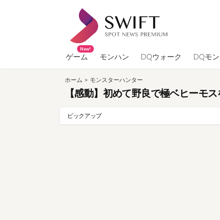
コ
ン
テ
ン
New!
ツ
ゲーム
モンハン
DQウォーク
DQモ
へ
ホーム
>
モンスターハンター
ス
【感動】初めて野良で極ベヒーモス
キ
ッ
ピックアップ
プ