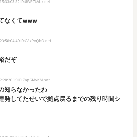
5:33:03.82 ID:6WP7kVbx.net
てなくてwww
3:58:04.40 ID:CAxPvQhO.net
裕だぞ
:28:20.19 ID:7apGMvKM.net
の知らなかったわ
連発してたせいで拠点戻るまでの残り時間シ