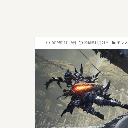
公
最
カ
2018年11月19日
2018年11月21日
モンス
開
終
テ
日
更
ゴ
新
リ
日
ー