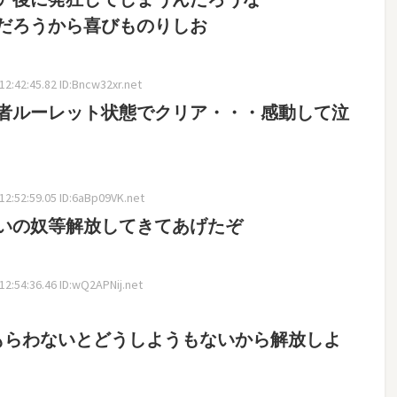
だろうから喜びものりしお
2:42:45.82 ID:Bncw32xr.net
者ルーレット状態でクリア・・・感動して泣
2:52:59.05 ID:6aBp09VK.net
らいの奴等解放してきてあげたぞ
2:54:36.46 ID:wQ2APNij.net
もらわないとどうしようもないから解放しよ