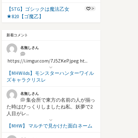
【STG】ゴシックは魔法乙女
2+
★820【ゴ魔乙】
新着コメント
名無しさん
https://i.imgur.com/7J5ZKeP.jpeg ht...
【MHWilds】モンスターハンターワイル
ズキャラクリスレ
名無しさん
集会所で東方の名前の人が揃っ
た時はびっくりしましたね私、妖夢で2
人目がレ...
【MHW】 マルチで見かけた面白ネーム