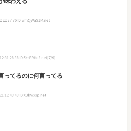
が味わえる
2:22:37.76 ID:wmQWaS1M.net
2:31:28.38 ID:5/+PRHq8.net[7/9]
言ってるのに何言ってる
1:12:43.43 ID:XBkV/xsp.net