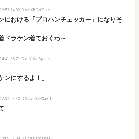
2:53:34.92 ID:wKXBCv0B.net
ンにおける「プロハンチェッカー」になりそ
着ドラケン着ておくわ～
4:41:26.71 ID:aJYKVnSg.net
ケンにするよ！」
2:54:08.30 ID:9CohGaR9.net
て
3:05:12.04 ID:6ogsDzqt.net