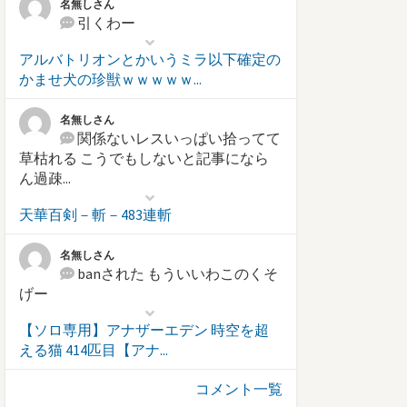
名無しさん
引くわー
アルバトリオンとかいうミラ以下確定の
かませ犬の珍獣ｗｗｗｗｗ...
名無しさん
関係ないレスいっぱい拾ってて
草枯れる こうでもしないと記事になら
ん過疎...
天華百剣－斬－483連斬
名無しさん
banされた もういいわこのくそ
げー
【ソロ専用】アナザーエデン 時空を超
える猫 414匹目【アナ...
コメント一覧