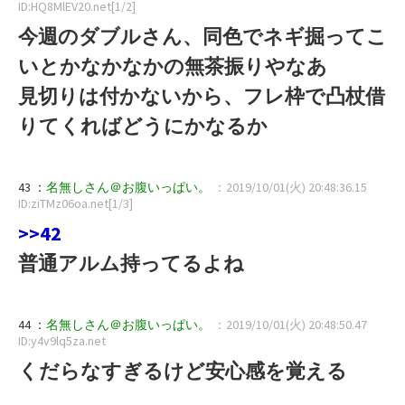
ID:HQ8MlEV20.net[1/2]
今週のダブルさん、同色でネギ掘ってこ
いとかなかなかの無茶振りやなあ
見切りは付かないから、フレ枠で凸杖借
りてくればどうにかなるか
43 ：
名無しさん＠お腹いっぱい。
：2019/10/01(火) 20:48:36.15
ID:ziTMz06oa.net[1/3]
>>42
普通アルム持ってるよね
44 ：
名無しさん＠お腹いっぱい。
：2019/10/01(火) 20:48:50.47
ID:y4v9lq5za.net
くだらなすぎるけど安心感を覚える