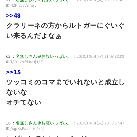
ID:N2Pf/JcVa.net
>>48
クラリーネの方からルトガーにぐいぐ
い来るんだよなぁ
65 ：
名無しさん＠お腹いっぱい。
：2019/10/01(火) 21:03:33.83
ID:T/TtJ2ofd.net[1/2]
>>15
ツッコミのコマまでいれないと成立し
ないな
オチてない
16 ：
名無しさん＠お腹いっぱい。
：2019/10/01(火) 20:33:57.47
ID:/sjpKsFaa.net[1/4]