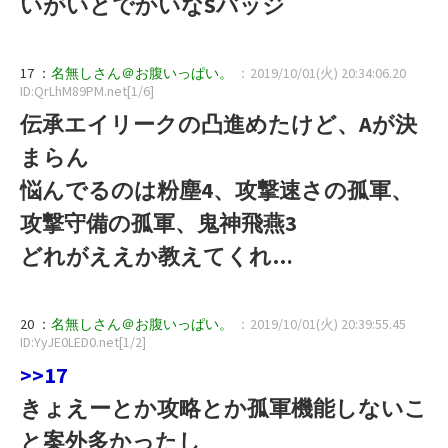
いがいとでかいなSバッジ
17 ：
名無しさん＠お腹いっぱい。
：2019/10/01(火) 20:34:06.20
ID:QrLhM89PM.net[1/6]
伝承エイリークの凸進めたけど、Aが決
まらん
悩んでるのは粉塵4、攻撃速さの孤軍、
攻撃守備の孤軍、鬼神飛燕3
どれがええか教えてくれ…
20 ：
名無しさん＠お腹いっぱい。
：2019/10/01(火) 20:39:55.45
ID:YyJE0LED0.net[1/2]
>>17
きょえーとか攻略とか孤軍機能しないこ
と案外多かったし