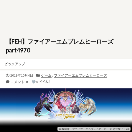
【FEH】ファイアーエムブレムヒーローズ
part4970
ピックアップ
公
カ
2019年10月4日
ゲーム
/
ファイアーエムブレムヒーローズ
開
テ
コメント: 0
0
イイね！
日
ゴ
リ
ー
画像所有：ファイアーエムブレムヒーローズ 公式サイト 様