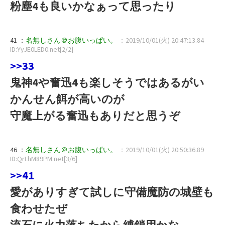
粉塵4も良いかなぁって思ったり
41 ：
名無しさん＠お腹いっぱい。
：2019/10/01(火) 20:47:13.84
ID:YyJE0LED0.net[2/2]
>>33
鬼神4や奮迅4も楽しそうではあるがい
かんせん餌が高いのが
守魔上がる奮迅もありだと思うぞ
46 ：
名無しさん＠お腹いっぱい。
：2019/10/01(火) 20:50:36.89
ID:QrLhM89PM.net[3/6]
>>41
愛がありすぎて試しに守備魔防の城壁も
食わせたぜ
流石に火力落ちたから縛鎖用かな