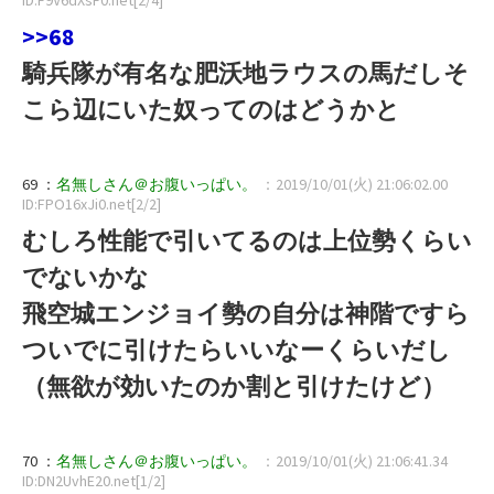
>>68
騎兵隊が有名な肥沃地ラウスの馬だしそ
こら辺にいた奴ってのはどうかと
69 ：
名無しさん＠お腹いっぱい。
：2019/10/01(火) 21:06:02.00
ID:FPO16xJi0.net[2/2]
むしろ性能で引いてるのは上位勢くらい
でないかな
飛空城エンジョイ勢の自分は神階ですら
ついでに引けたらいいなーくらいだし
（無欲が効いたのか割と引けたけど）
70 ：
名無しさん＠お腹いっぱい。
：2019/10/01(火) 21:06:41.34
ID:DN2UvhE20.net[1/2]