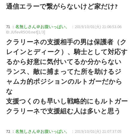
通信エラーで繋がらないけど家だけ?
71 ：
名無しさん＠お腹いっぱい。
：2019/10/01(火) 21:06:53.06
ID:JUfevR5O0.net[1/3]
クラリーネの支援相手の男は保護者（ク
レインとディーク）、騎士として対応す
るから好意に気付いてるか分からない
ランス、敵に捕まってた所を助けるジ
ャムカ的ポジションのルトガーだから
な
支援つくのも早いし戦略的にもルトガー
クラリーネで支援組む人は多いと思う
72 ：
名無しさん＠お腹いっぱい。
：2019/10/01(火) 21:07:37.05