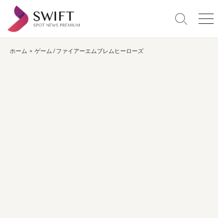
コ
ン
検
メ
テ
索
ニ
ン
切
ュ
り
ー
ホーム
>
ゲーム
/
ファイアーエムブレムヒーローズ
ツ
替
へ
え
ス
キ
ッ
プ