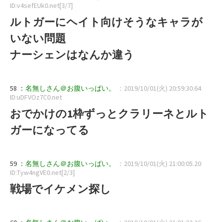
ID:v4sefEUk0.net[3/7]
ルトガーにヘイト向けそうなキャラが
いない問題
ナーシェンはなんか違う
58 ：
名無しさん＠お腹いっぱい。
：2019/10/01(火) 20:59:30.64
ID:uDFVOz7C0.net
おでかけの1枠ずっとクラリーネとルト
ガーになってる
59 ：
名無しさん＠お腹いっぱい。
：2019/10/01(火) 21:00:05.20
ID:Tyw4ngVE0.net[2/3]
戦場でイケメン探し