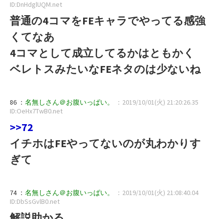
ID:DnHdglUQM.net
普通の4コマをFEキャラでやってる感強
くてなあ
4コマとして成立してるかはともかく
ベレトスみたいなFEネタのは少ないね
86 ：
名無しさん＠お腹いっぱい。
：2019/10/01(火) 21:20:26.35
ID:OeHx7TwB0.net
>>72
イチホはFEやってないのが丸わかりす
ぎて
74 ：
名無しさん＠お腹いっぱい。
：2019/10/01(火) 21:08:40.04
ID:DbSsGvlB0.net
解説助かる