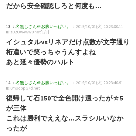
だから安全確認しろと何度も…
13 ：
名無しさん＠お腹いっぱい。
：2019/10/01(火) 20:23:00.11
ID:zB2Ow4wW0.net[1/8]
イシュタルvsリネアだけ点数が文字通り
桁違いで笑っちゃうんすよね
あと延々優勢のハルト
14 ：
名無しさん＠お腹いっぱい。
：2019/10/01(火) 20:23:40.91
ID:0mUdbpG+d.net
復帰して石150で全色開け遣ったが☆5
が三体
これは勝利でええな…スラシルいなか
ったが