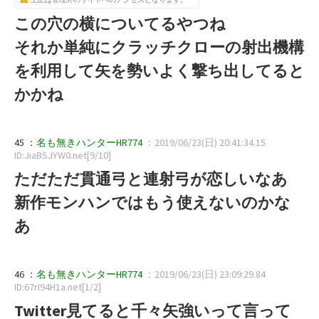
この穴の横についてるやつね
それか単純にクラッチクローの射出機構
を利用して矢を勢いよく撃ち出してると
かかね
45 ：
名も無きハンターHR774
：2019/06/23(日) 20:41:34.15
ID:JiaBSJYW0.net[9/10]
ただただ貫通弓と連射弓が恋しいなあ
新作モンハンではもう使えないのかな
あ
46 ：
名も無きハンターHR774
：2019/06/23(日) 23:09:29.84
ID:67rI94H1a.net[1/2]
Twitter見てると千々矢強いって言って