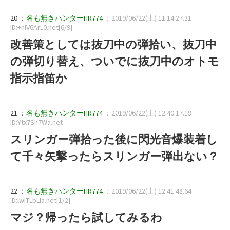
20 ：
名も無きハンターHR774
：2019/06/22(土) 11:14:27.31
ID:+nlV6ArL0.net[6/9]
改善策としては抜刀中の弾拾い、抜刀中
の弾切り替え、ついでに抜刀中のオトモ
指示指笛か
21 ：
名も無きハンターHR774
：2019/06/22(土) 12:40:17.19
ID:Ytx7Sh7Wa.net
スリンガー弾拾った後に閃光音爆装着し
て千々矢撃ったらスリンガー弾出ない？
22 ：
名も無きハンターHR774
：2019/06/22(土) 12:41:48.64
ID:lwITLbLIa.net[1/2]
マジ？帰ったら試してみるわ