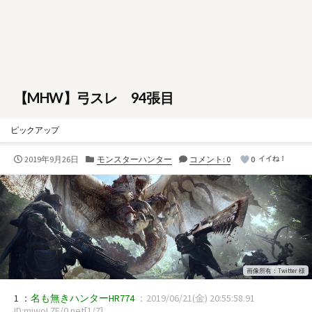
【MHW】弓スレ 94張目
ピックアップ
公
カ
2019年9月26日
モンスターハンター
コメント: 0
0
イイね！
開
テ
日
ゴ
リ
ー
画像所有：Twitter 様
1 ：
名も無きハンターHR774
：2019/06/21(金) 20:55:58.91
ID:mjwoL7E/0.net[1/7]