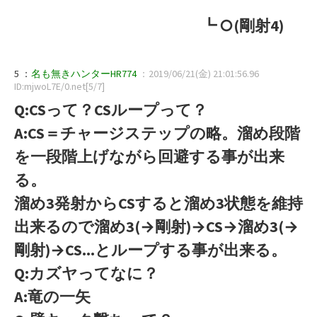
┗ ○(剛射4)
5 ：
名も無きハンターHR774
：2019/06/21(金) 21:01:56.96
ID:mjwoL7E/0.net[5/7]
Q:CSって？CSループって？
A:CS＝チャージステップの略。溜め段階
を一段階上げながら回避する事が出来
る。
溜め3発射からCSすると溜め3状態を維持
出来るので溜め3(→剛射)→CS→溜め3(→
剛射)→CS...とループする事が出来る。
Q:カズヤってなに？
A:竜の一矢