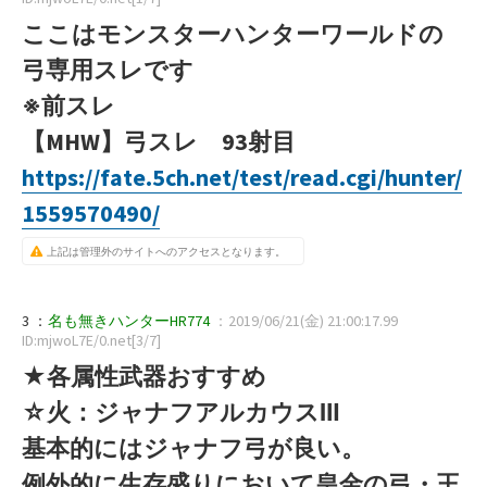
ここはモンスターハンターワールドの
弓専用スレです
※前スレ
【MHW】弓スレ 93射目
https://fate.5ch.net/test/read.cgi/hunter/
1559570490/
上記は管理外のサイトへのアクセスとなります。
3 ：
名も無きハンターHR774
：2019/06/21(金) 21:00:17.99
ID:mjwoL7E/0.net[3/7]
★各属性武器おすすめ
☆火：ジャナフアルカウスⅢ
基本的にはジャナフ弓が良い。
例外的に生存盛りにおいて皇金の弓・王