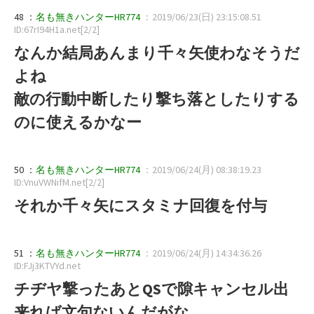
48 ：
名も無きハンターHR774
：2019/06/23(日) 23:15:08.51
ID:67rI94H1a.net[2/2]
なんか結局あんまり千々矢使わなそうだ
よね
敵の行動中断したり撃ち落としたりする
のに使えるかなー
50 ：
名も無きハンターHR774
：2019/06/24(月) 08:38:19.23
ID:VnuVWNifM.net[2/2]
それか千々矢にスタミナ回復を付与
51 ：
名も無きハンターHR774
：2019/06/24(月) 14:34:36.26
ID:FJj3KTVYd.net
チヂヤ撃ったあとQSで隙キャンセル出
来れば文句ないんだがな