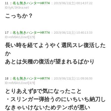
11 ：
名も無きハンターHR774
：2019/06/22(土) 00:14:37.22
ID:tyK/3H3ra.net
こっちか？
17 ：
名も無きハンターHR774
：2019/06/22(土) 10:40:13.33
ID:+nlV6ArL0.net[3/9]
長い時を経てようやく選民スレ復活した
か
あとは矢種の復活が望まれるばかり
18 ：
名も無きハンターHR774
：2019/06/22(土) 11:09:36.93
ID:+nlV6ArL0.net[4/9]
とりあえずβで気になったこと
・スリンガー弾拾うのにいちいち納刀し
なきゃいけないためテンポが悪い