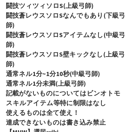
闘技ツィツィソロS(上級弓師)
闘技蒼レウスソロSなんでもあり(下級弓
師)
闘技蒼レウスソロSアイテムなし(中級弓
師)
闘技蒼レウスソロS壁キックなし(上級弓
師)
通常ネル1分~1分10秒(中級弓師)
通常ネル1分未満(上級弓師)
記載がないものについてはビンオトモ
スキルアイテム等特に制限はなし
使えるものは全て使え！
達成できないものは書き込み禁止
【MHW】選民wiki