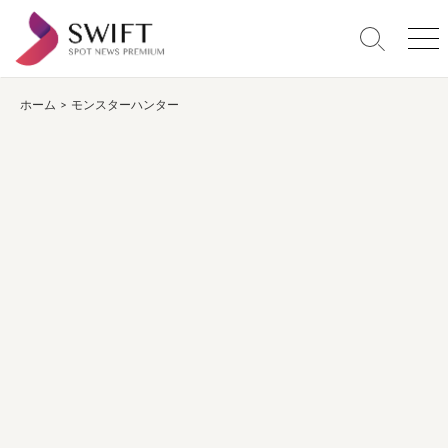
コ
ン
検
メ
テ
索
ニ
ン
切
ュ
り
ー
ホーム
>
モンスターハンター
ツ
替
へ
え
ス
キ
ッ
プ