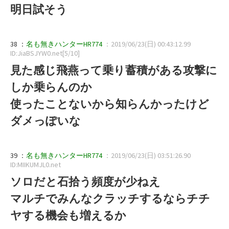
明日試そう
38 ：
名も無きハンターHR774
：2019/06/23(日) 00:43:12.99
ID:JiaBSJYW0.net[5/10]
見た感じ飛燕って乗り蓄積がある攻撃に
しか乗らんのか
使ったことないから知らんかったけど
ダメっぽいな
39 ：
名も無きハンターHR774
：2019/06/23(日) 03:51:26.90
ID:MIIKUMJL0.net
ソロだと石拾う頻度が少ねえ
マルチでみんなクラッチするならチチ
ヤする機会も増えるか