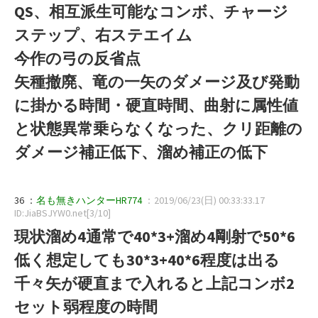
QS、相互派生可能なコンボ、チャージ
ステップ、右ステエイム
今作の弓の反省点
矢種撤廃、竜の一矢のダメージ及び発動
に掛かる時間・硬直時間、曲射に属性値
と状態異常乗らなくなった、クリ距離の
ダメージ補正低下、溜め補正の低下
36 ：
名も無きハンターHR774
：2019/06/23(日) 00:33:33.17
ID:JiaBSJYW0.net[3/10]
現状溜め4通常で40*3+溜め4剛射で50*6
低く想定しても30*3+40*6程度は出る
千々矢が硬直まで入れると上記コンボ2
セット弱程度の時間