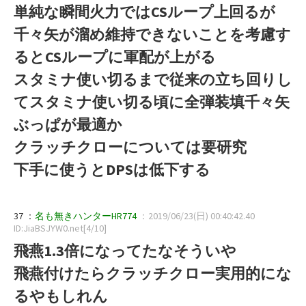
単純な瞬間火力ではCSループ上回るが
千々矢が溜め維持できないことを考慮す
るとCSループに軍配が上がる
スタミナ使い切るまで従来の立ち回りし
てスタミナ使い切る頃に全弾装填千々矢
ぶっぱが最適か
クラッチクローについては要研究
下手に使うとDPSは低下する
37 ：
名も無きハンターHR774
：2019/06/23(日) 00:40:42.40
ID:JiaBSJYW0.net[4/10]
飛燕1.3倍になってたなそういや
飛燕付けたらクラッチクロー実用的にな
るやもしれん