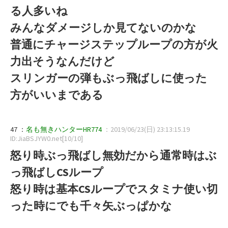
る人多いね
みんなダメージしか見てないのかな
普通にチャージステップループの方が火
力出そうなんだけど
スリンガーの弾もぶっ飛ばしに使った
方がいいまである
47 ：
名も無きハンターHR774
：2019/06/23(日) 23:13:15.19
ID:JiaBSJYW0.net[10/10]
怒り時ぶっ飛ばし無効だから通常時はぶ
っ飛ばしCSループ
怒り時は基本CSループでスタミナ使い切
った時にでも千々矢ぶっぱかな