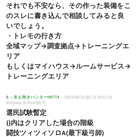
それでも不安なら、その作った装備をこ
のスレに書き込んで相談してみると良
いでしょう。
・トレモの行き方
全域マップ→調査拠点→トレーニングエ
リア
もしくはマイハウス→ルームサービス→
トレーニングエリア
6 ：
名も無きハンターHR774
：2019/06/21(金) 21:04:52.18
ID:mjwoL7E/0.net[6/7]
選民試験暫定
()内はクリアした場合の階級
闘技ツィツィソロA(最下級弓師)