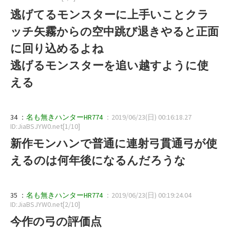
逃げてるモンスターに上手いことクラ
ッチ矢霧からの空中跳び退きやると正面
に回り込めるよね
逃げるモンスターを追い越すように使
える
34 ：
名も無きハンターHR774
：2019/06/23(日) 00:16:18.27
ID:JiaBSJYW0.net[1/10]
新作モンハンで普通に連射弓貫通弓が使
えるのは何年後になるんだろうな
35 ：
名も無きハンターHR774
：2019/06/23(日) 00:19:24.04
ID:JiaBSJYW0.net[2/10]
今作の弓の評価点