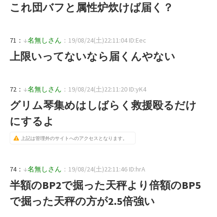
これ団バフと属性炉炊けば届く？
71：
↓
名無しさん
：19/08/24(土)22:11:04 ID:Eec
上限いってないなら届くんやない
72：
↓
名無しさん
：19/08/24(土)22:11:20 ID:yK4
グリム琴集めはしばらく救援殴るだけ
にするよ
上記は管理外のサイトへのアクセスとなります。
74：
↓
名無しさん
：19/08/24(土)22:11:46 ID:hrA
半額のBP2で掘った天秤より倍額のBP5
で掘った天秤の方が2.5倍強い