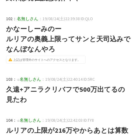
102：
名無しさん
：19/08/24(土)22:39:38 ID:QLO
かなーしーみのー
ルリアの奥義上限ってサンと天司込みで
なんぼなんやろ
上記は管理外のサイトへのアクセスとなります。
103：
↓
名無しさん
：19/08/24(土)22:40:14 ID:5RC
久遠+アニラクリバフで500万出てるの
見たわ
104：
↓
名無しさん
：19/08/24(土)22:42:03 ID:fY8
ルリアの上限が216万やからあとは算数