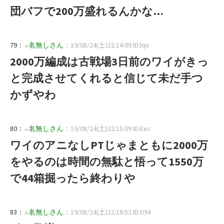
団バフで200万盛れるんかな…
79：
↓
名無しさん
：19/08/24(土)22:14:09 ID:lqo
2000万編成は古戦場3日前のワイがきっ
と完成させてくれると信じて未だ手つ
かずやわ
80：
↓
名無しさん
：19/08/24(土)22:15:09 ID:Eec
ワイのアニなしPTじゃまともに2000万
をやるのは時間の無駄と悟って1550万
で44箱掘ったら終わりや
83：
↓
名無しさん
：19/08/24(土)22:16:52 ID:U94