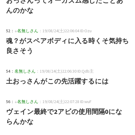
おっさんってオーガズム感じたことあ
んのかな
52：
↓
名無しさん
：19/08/24(土)22:06:04 ID:Ozu
魂？がスペアボディに入る時くそ気持ち
良さそう
54：
名無しさん
：19/08/24(土)22:06:30 ID:Qdb主
土おっさんがこの先活躍するには
56：
↓
名無しさん
：19/08/24(土)22:07:28 ID:wuF
ヴェイン最終で2アビの使用間隔0にな
らんかな