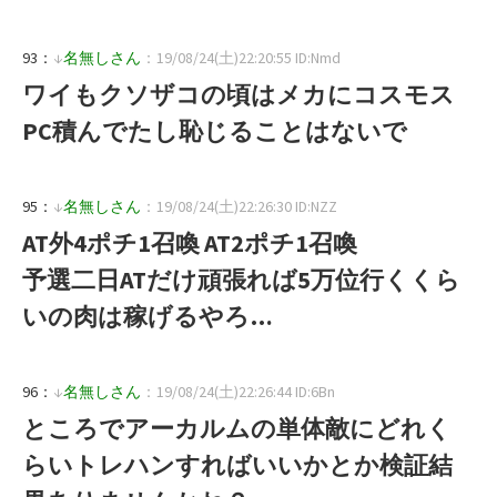
93：
↓
名無しさん
：19/08/24(土)22:20:55 ID:Nmd
ワイもクソザコの頃はメカにコスモス
PC積んでたし恥じることはないで
95：
↓
名無しさん
：19/08/24(土)22:26:30 ID:NZZ
AT外4ポチ1召喚 AT2ポチ1召喚
予選二日ATだけ頑張れば5万位行くくら
いの肉は稼げるやろ…
96：
↓
名無しさん
：19/08/24(土)22:26:44 ID:6Bn
ところでアーカルムの単体敵にどれく
らいトレハンすればいいかとか検証結