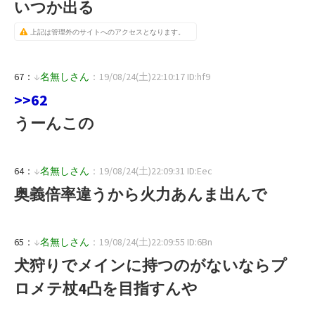
いつか出る
上記は管理外のサイトへのアクセスとなります。
67：
↓
名無しさん
：19/08/24(土)22:10:17 ID:hf9
>>62
うーんこの
64：
↓
名無しさん
：19/08/24(土)22:09:31 ID:Eec
奥義倍率違うから火力あんま出んで
65：
↓
名無しさん
：19/08/24(土)22:09:55 ID:6Bn
犬狩りでメインに持つのがないならプ
ロメテ杖4凸を目指すんや