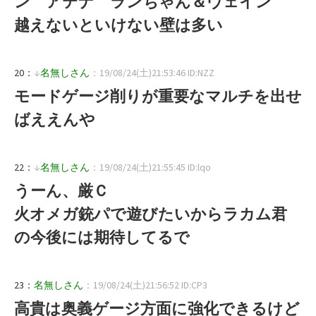
ン アテナ ランちゃん＆ヴェイン
越えないといけない壁は多い
20：
↓
名無しさん
：19/08/24(土)21:53:46 ID:NZZ
モードゲージ削りが重要なマルチを出せ
ばええんや
22：
↓
名無しさん
：19/08/24(土)21:55:45 ID:lqo
うーん、厳Ｃ
火オメガ銃パで遊びたいからラカム君
の今後には期待してるで
23：
名無しさん
：19/08/24(土)21:56:52 ID:CP3
高貴は奥義ゲージ方面に強化できるけど