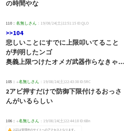
の時間やな
110：
名無しさん
：19/08/24(土)22:51:15 ID:QLO
>>104
悲しいことにすでに上限叩いてること
が判明したンゴ
奥義上限つけたオメガ武器作らなきゃ…
105：
↓
名無しさん
：19/08/24(土)22:43:38 ID:5RC
2アビ押すだけで防御下限付けるおっさ
んがいるらしい
106：
↓
名無しさん
：19/08/24(土)22:44:18 ID:6Bn
上記は管理外のサイトへのアクセスとなります。