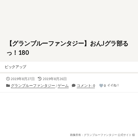
【グランブルーファンタジー】おんJグラ部る
っ！180
ピックアップ
公
最
2019年8月27日
2019年8月26日
開
終
カ
グランブルーファンタジー
/
ゲーム
コメント: 0
0
イイね！
日
更
テ
新
ゴ
日
リ
ー
画像所有：グランブルーファンタジー 公式サイト 様