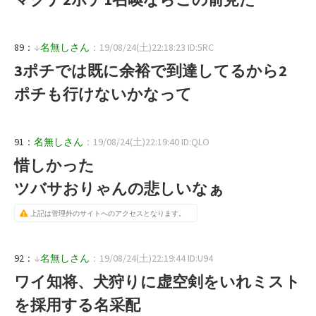
89：
↓
名無しさん
：19/08/24(土)22:18:23 ID:5RC
3ポチでは既に余裕で到達してるから2
ポチも行けないかなって
91：
名無しさん
：19/08/24(土)22:19:40 ID:QLO
惜しかった
ツバサおりゃんの悲しいなぁ
上記は管理外のサイトへのアクセスとなります。
92：
↓
名無しさん
：19/08/24(土)22:19:44 ID:U94
ワイ知将、犬狩りに虚空剣をいれミスト
を採用する名采配