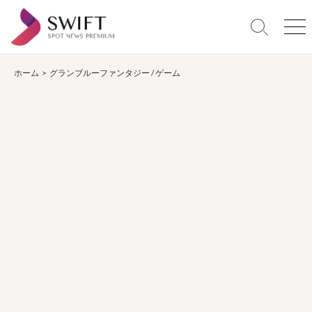
コ
ン
検
メ
テ
索
ニ
ン
切
ュ
り
ー
ホーム
>
グランブルーファンタジー
/
ゲーム
ツ
替
へ
え
ス
キ
ッ
プ