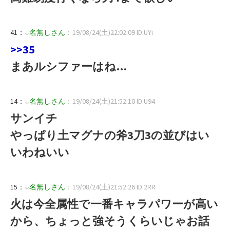
41：
↓
名無しさん
：19/08/24(土)22:02:09 ID:UYi
>>35
まあルシファーはね…
14：
↓
名無しさん
：19/08/24(土)21:52:10 ID:U94
サンイチ
やっぱり土マグナの斧3刀3の並びはい
いわねいい
15：
↓
名無しさん
：19/08/24(土)21:52:26 ID:2RR
火は今全属性で一番キャラパワーが高い
から、ちょっと強そうくらいじゃお話