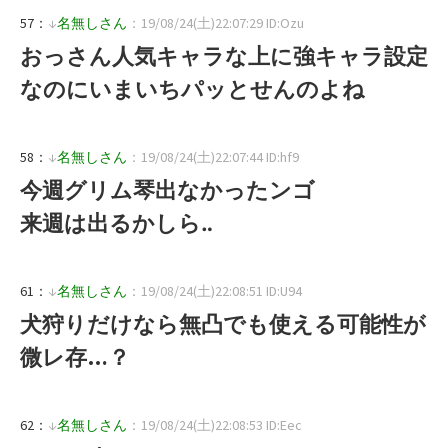
57：
↓
名無しさん
：19/08/24(土)22:07:29 ID:Ozu
おっさん人気キャラな上に強キャラ設定
なのにいまいちパッとせんのよね
58：
↓
名無しさん
：19/08/24(土)22:07:44 ID:hf9
今週グリム琴出なかったンゴ
来週は出るかしら‥
61：
↓
名無しさん
：19/08/24(土)22:08:51 ID:U94
犬狩りだけなら無凸でも使える可能性が
微レ存…？
62：
↓
名無しさん
：19/08/24(土)22:08:53 ID:Eec