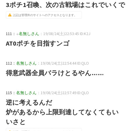
3ポチ1召喚、次の古戦場はこれでいくで
上記は管理外のサイトへのアクセスとなります。
111：
↓
名無しさん
：19/08/24(土)22:53:45 ID:K2J
AT0ポチを目指すンゴ
112：
名無しさん
：19/08/24(土)22:54:44 ID:QLO
得意武器全員バラけとるやん……
115：
名無しさん
：19/08/24(土)22:57:49 ID:QLO
逆に考えるんだ
炉があるから上限到達してなくてもい
いさと