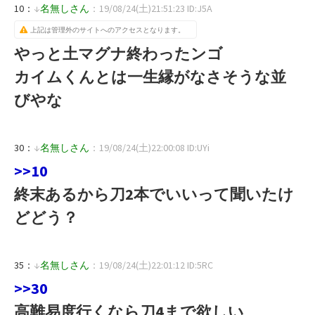
10：
↓
名無しさん
：19/08/24(土)21:51:23 ID:J5A
上記は管理外のサイトへのアクセスとなります。
やっと土マグナ終わったンゴ
カイムくんとは一生縁がなさそうな並
びやな
30：
↓
名無しさん
：19/08/24(土)22:00:08 ID:UYi
>>10
終末あるから刀2本でいいって聞いたけ
どどう？
35：
↓
名無しさん
：19/08/24(土)22:01:12 ID:5RC
>>30
高難易度行くなら刀4まで欲しい