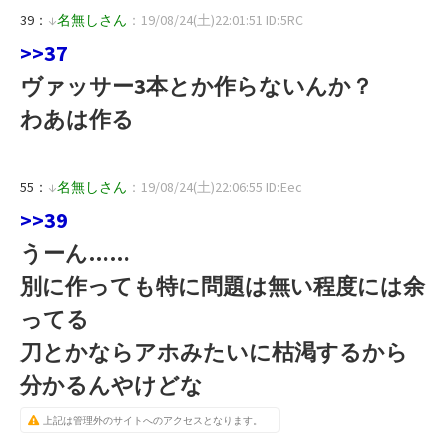
39：
↓
名無しさん
：19/08/24(土)22:01:51 ID:5RC
>>37
ヴァッサー3本とか作らないんか？
わあは作る
55：
↓
名無しさん
：19/08/24(土)22:06:55 ID:Eec
>>39
うーん……
別に作っても特に問題は無い程度には余
ってる
刀とかならアホみたいに枯渇するから
分かるんやけどな
上記は管理外のサイトへのアクセスとなります。