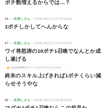
ポチ数増えるからでは…？
84：
↓
名無しさん
：19/08/24(土)22:17:04 ID:lqo
2ポチしかしてへんからな
87：
↓
名無しさん
：19/08/24(土)22:17:59 ID:hrA
ワイ将怒涛の10ポチ1召喚でなんとか成
し遂げる
上記は管理外のサイトへのアクセスとなります。
終末のスキル上げきれば1ポチくらい減
らせそうやな
88：
↓
名無しさん
：19/08/24(土)22:18:08 ID:Eec
マグナ2ポチ1召喚ならこの前見た