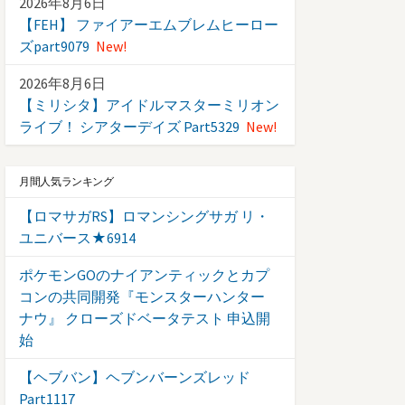
2026年8月6日
【FEH】 ファイアーエムブレムヒーロー
ズpart9079
New!
2026年8月6日
【ミリシタ】アイドルマスターミリオン
ライブ！ シアターデイズ Part5329
New!
月間人気ランキング
【ロマサガRS】ロマンシングサガ リ・
ユニバース★6914
ポケモンGOのナイアンティックとカプ
コンの共同開発『モンスターハンター
ナウ』 クローズドベータテスト 申込開
始
【ヘブバン】ヘブンバーンズレッド
Part1117