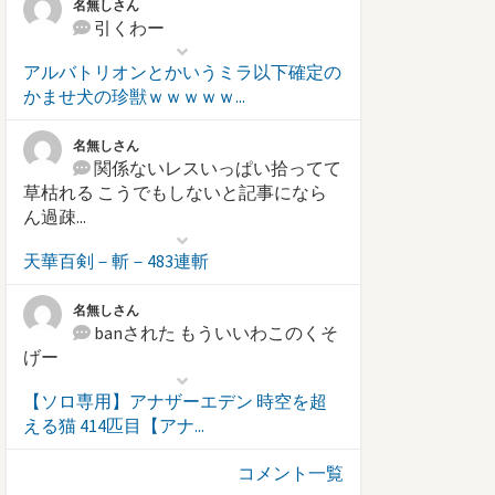
名無しさん
引くわー
アルバトリオンとかいうミラ以下確定の
かませ犬の珍獣ｗｗｗｗｗ...
名無しさん
関係ないレスいっぱい拾ってて
草枯れる こうでもしないと記事になら
ん過疎...
天華百剣－斬－483連斬
名無しさん
banされた もういいわこのくそ
げー
【ソロ専用】アナザーエデン 時空を超
える猫 414匹目【アナ...
コメント一覧