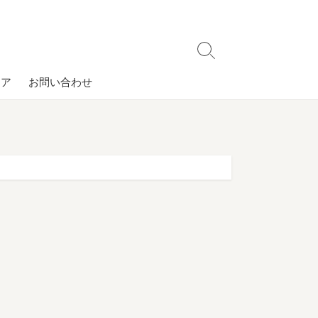
検
索
コア
お問い合わせ
切
り
替
え