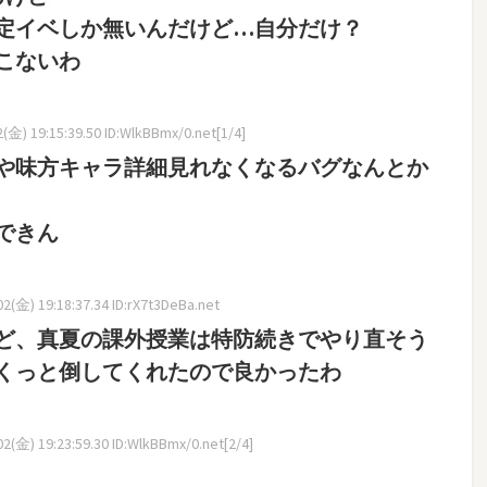
定イベしか無いんだけど…自分だけ？
こないわ
金) 19:15:39.50 ID:WlkBBmx/0.net[1/4]
や味方キャラ詳細見れなくなるバグなんとか
できん
(金) 19:18:37.34 ID:rX7t3DeBa.net
ど、真夏の課外授業は特防続きでやり直そう
くっと倒してくれたので良かったわ
(金) 19:23:59.30 ID:WlkBBmx/0.net[2/4]