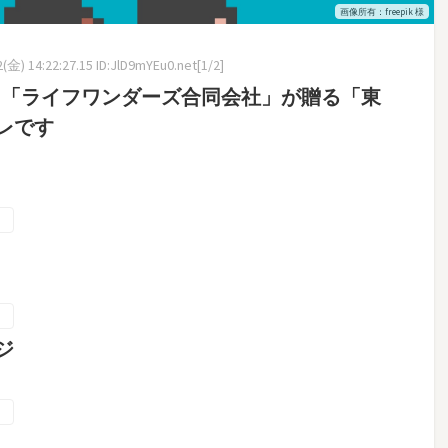
画像所有：freepik 様
金) 14:22:27.15 ID:JlD9mYEu0.net[1/2]
ド「ライフワンダーズ合同会社」が贈る「東
レです
ジ