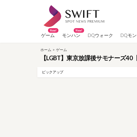
コ
ン
テ
ン
New!
New!
ツ
ゲーム
モンハン
DQウォーク
DQモ
へ
ホーム
>
ゲーム
ス
【LGBT】東京放課後サモナーズ40
キ
ッ
ピックアップ
プ