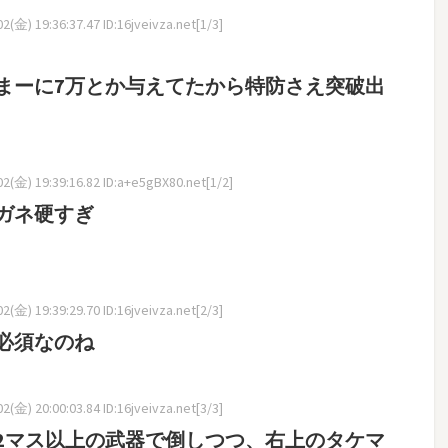
(金) 19:36:37.47 ID:16jveivza.net[1/3]
まーに7万とか与えてたから特防さえ突破出
(金) 19:39:16.82 ID:a+e5gBX80.net[1/2]
ガネ硬すぎ
(金) 19:39:29.70 ID:16jveivza.net[2/3]
必須なのね
(金) 20:00:03.84 ID:16jveivza.net[3/3]
2マス以上の武器で倒しつつ、右上のタケマ