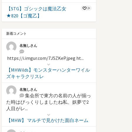
【STG】ゴシックは魔法乙女
2+
★820【ゴ魔乙】
新着コメント
名無しさん
https://i.imgur.com/7J5ZKeP.jpeg ht...
【MHWilds】モンスターハンターワイル
ズキャラクリスレ
名無しさん
集会所で東方の名前の人が揃っ
た時はびっくりしましたね私、妖夢で2
人目がレ...
【MHW】 マルチで見かけた面白ネーム