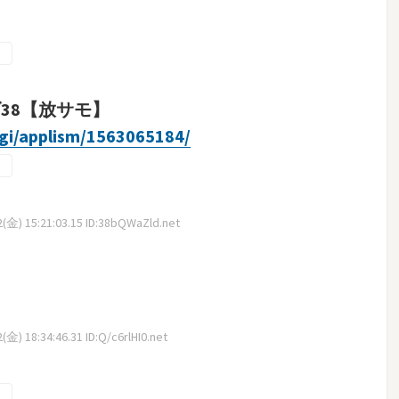
38【放サモ】
cgi/applism/1563065184/
(金) 15:21:03.15 ID:38bQWaZld.net
金) 18:34:46.31 ID:Q/c6rlHI0.net