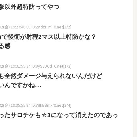
撃以外超特防ってやつ
(金) 19:27:46.03 ID:ZndzHImF0.net[1/2]
防で後衛が射程2マス以上特防かな？
る感
(金) 19:31:55.34 ID:8yS3DCdT0.net[1/2]
も全然ダメージ与えられないんだけど
いんですかね…
(金) 19:35:55.84 ID:WlkBBmx/0.net[3/4]
ったサロチケも☆3になって消えたのであっ