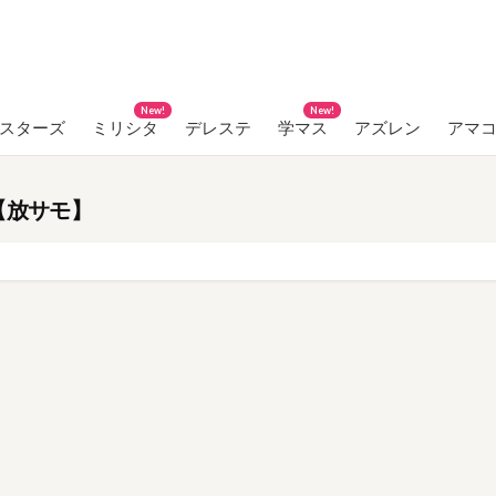
New!
New!
ンスターズ
ミリシタ
デレステ
学マス
アズレン
アマ
【放サモ】