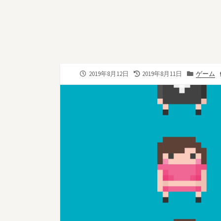
公
最
カ
2019年8月12日
2019年8月11日
ゲーム
開
終
テ
日
更
ゴ
新
リ
日
ー