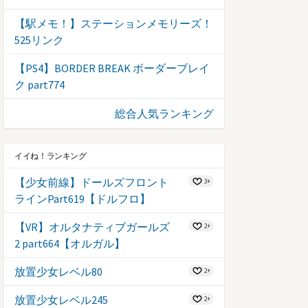
【駅メモ！】ステーションメモリーズ！
525リンク
【PS4】BORDER BREAK ボーダーブレイ
ク part774
総合人気ランキング
イイね！ランキング
【少女前線】ドールズフロント
3+
ラインPart619【ドルフロ】
【VR】オルタナティブガールズ
2+
2 part664【オルガル】
放置少女レベル80
2+
放置少女レベル245
2+