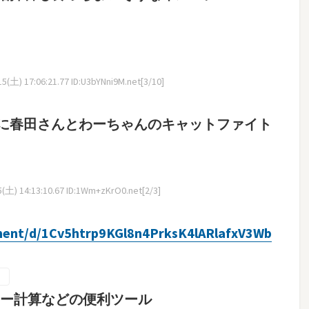
(土) 17:06:21.77 ID:U3bYNni9M.net[3/10]
に春田さんとわーちゃんのキャットファイト
(土) 14:13:10.67 ID:1Wm+zKrO0.net[2/3]
ment/d/1Cv5htrp9KGl8n4PrksK4lARlafxV3Wb
リー計算などの便利ツール