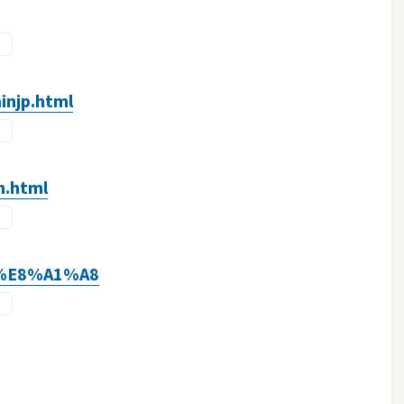
injp.html
n.html
ier%E8%A1%A8