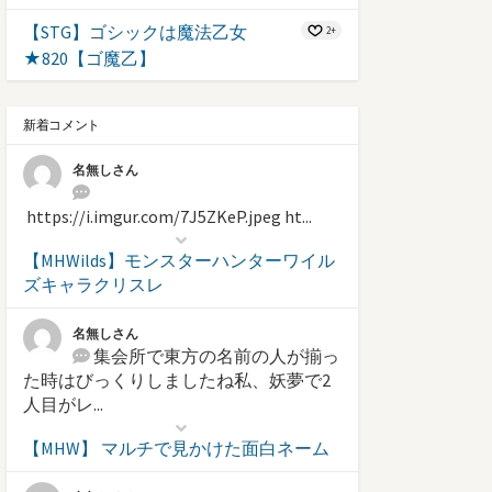
【STG】ゴシックは魔法乙女
2+
★820【ゴ魔乙】
新着コメント
名無しさん
https://i.imgur.com/7J5ZKeP.jpeg ht...
【MHWilds】モンスターハンターワイル
ズキャラクリスレ
名無しさん
集会所で東方の名前の人が揃っ
た時はびっくりしましたね私、妖夢で2
人目がレ...
【MHW】 マルチで見かけた面白ネーム