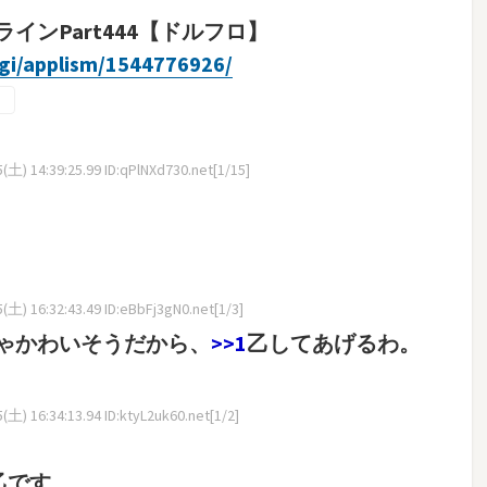
ンPart444【ドルフロ】
cgi/applism/1544776926/
土) 14:39:25.99 ID:qPlNXd730.net[1/15]
土) 16:32:43.49 ID:eBbFj3gN0.net[1/3]
ゃかわいそうだから、
>>1
乙してあげるわ。
土) 16:34:13.94 ID:ktyL2uk60.net[1/2]
乙です