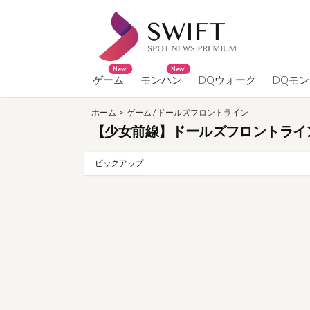
コ
ン
テ
ン
New!
New!
ツ
ゲーム
モンハン
DQウォーク
DQモ
へ
ホーム
>
ゲーム
/
ドールズフロントライン
ス
【少女前線】ドールズフロントラインP
キ
ッ
ピックアップ
プ