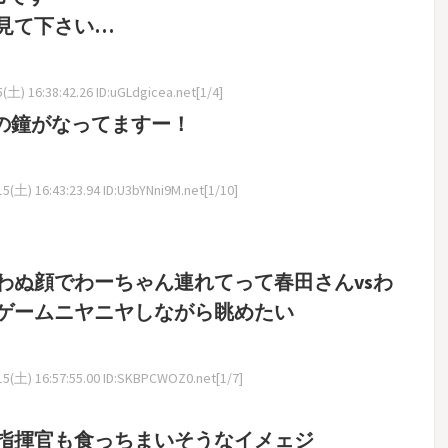
見て下さい…
土) 16:38:42.26 ID:uGLdgicea.net[1/4]
の鐘がなってますー！
(土) 16:43:23.94 ID:U3bYNni9M.net[1/10]
わぬ顔でわーちゃん連れてって春田さんvsわ
ゲームニヤニヤしながら眺めたい
5(土) 16:57:55.00 ID:SKBPCWOZ0.net[1/7]
指揮官も食っちまいそうなイメェジ