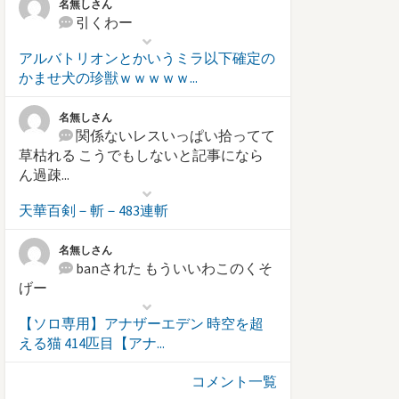
名無しさん
引くわー
アルバトリオンとかいうミラ以下確定の
かませ犬の珍獣ｗｗｗｗｗ...
名無しさん
関係ないレスいっぱい拾ってて
草枯れる こうでもしないと記事になら
ん過疎...
天華百剣－斬－483連斬
名無しさん
banされた もういいわこのくそ
げー
【ソロ専用】アナザーエデン 時空を超
える猫 414匹目【アナ...
コメント一覧