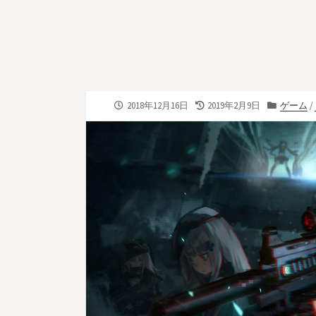
公
最
カ
2018年12月16日
2019年2月9日
ゲーム
/
開
終
テ
日
更
ゴ
新
リ
日
ー