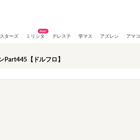
New!
ンスターズ
ミリシタ
デレステ
学マス
アズレン
アマ
art445【ドルフロ】