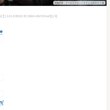
画像所有：ドールズフロントライン 公式サイト 様
(土) 14:13:00.81 ID:1Wm+zKrO0.net[1/3]
ne
m/