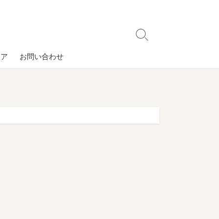
検
索
コア
お問い合わせ
切
り
替
え