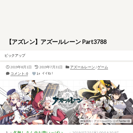
【アズレン】アズールレーン Part3788
ピックアップ
公
最
カ
2019年8月1日
2019年7月31日
アズールレーン
/
ゲーム
開
終
テ
コメント: 0
1+
イイね！
日
更
ゴ
新
リ
日
ー
画像所有：アズールレーン 公式Twitter 様
1 ：
名無しさん＠お腹いっぱい。
：2019/07/31(水) 00:54:30.97