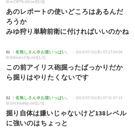
ID:mZtFPkzld.net[5/6]
あのレポートの使いどころはあるんだ
ろうか
みゆ狩り単騎前衛に付ければいいのかね
61 ：
名無しさん＠お腹いっぱい。
：2019/07/31(水) 07:27:56.56
ID:BdwarxZ4p.net[1/2]
この前アイリス砲掘ったばっかりだか
ら掘りはやりたくないです
62 ：
名無しさん＠お腹いっぱい。
：2019/07/31(水) 07:31:07.23
ID:GYcIUu86p.net[1/5]
掘り自体は嫌いじゃないけど138レベル
に強いのはちょっと