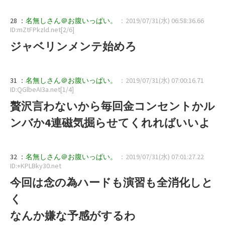
28 ：
名無しさん＠お腹いっぱい。
：2019/07/31(水) 06:58:36.66
ID:mZtFPkzld.net[2/6]
ジャベリンメンテ始めろ
31 ：
名無しさん＠お腹いっぱい。
：2019/07/31(水) 07:00:16.71
ID:QGlbeAI3a.net[1/4]
贅沢言わないから毎回金コンセントかル
ンバか4連磁気掘らせてくれればいいよ
32 ：
名無しさん＠お腹いっぱい。
：2019/07/31(水) 07:01:27.22
ID:+KPLBky30.net
今回は念の為ハードも演習も全消化しと
く
なんか嫌な予感がするわ