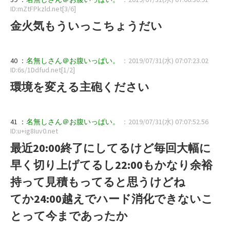
ID:mZtFPkzld.net[3/6]
金火気もういっこちょうだい
40 ：
名無しさん＠お腹いっぱい。
：2019/07/31(水) 07:07:23.02
ID:6s/1Ddfud.net[1/2]
環境を変える主砲ください
41 ：
名無しさん＠お腹いっぱい。
：2019/07/31(水) 07:07:52.56
ID:u+ig8Iuv0.net
最近20:00終了にしてるけど毎回大幅に
早く切り上げてるし22:00もかなり余裕
持って見積もってると思うけどね
てか24:00越えでハード消化できないこ
とって今まであったか