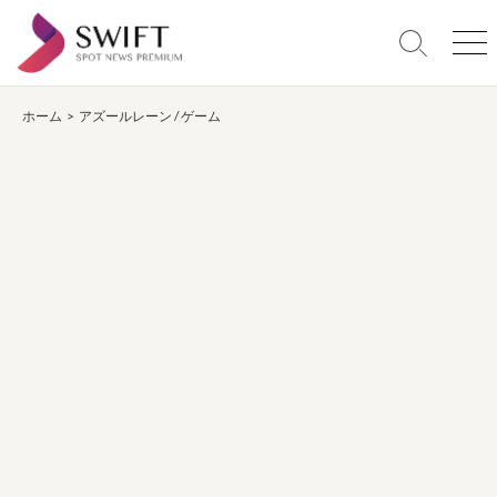
コ
ン
検
メ
テ
索
ニ
ン
切
ュ
り
ー
ホーム
>
アズールレーン
/
ゲーム
ツ
替
へ
え
ス
キ
ッ
プ