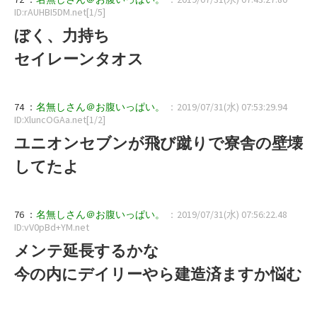
ID:rAUHBI5DM.net[1/5]
ぼく、力持ち
セイレーンタオス
74 ：
名無しさん＠お腹いっぱい。
：2019/07/31(水) 07:53:29.94
ID:XluncOGAa.net[1/2]
ユニオンセブンが飛び蹴りで寮舎の壁壊
してたよ
76 ：
名無しさん＠お腹いっぱい。
：2019/07/31(水) 07:56:22.48
ID:vV0pBd+YM.net
メンテ延長するかな
今の内にデイリーやら建造済ますか悩む