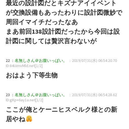
最近の設計図だとキズナアイイベント
が交換設備もあったわりに設計図微妙で
周回イマイチだったなあ
まあ前回138設計図だったから今回は設
計図に関しては贅沢言わないが
22 ：
名無しさん＠お腹いっぱい。
：2019/07/31(水) 06:54:20.70
ID:84UimvMld.net[1/2]
おはよう下等生物
23 ：
名無しさん＠お腹いっぱい。
：2019/07/31(水) 06:54:28.62
ID:gKp+6ay1a.net[1/2]
ここが俺とケーニヒスベルク様との新
居やね