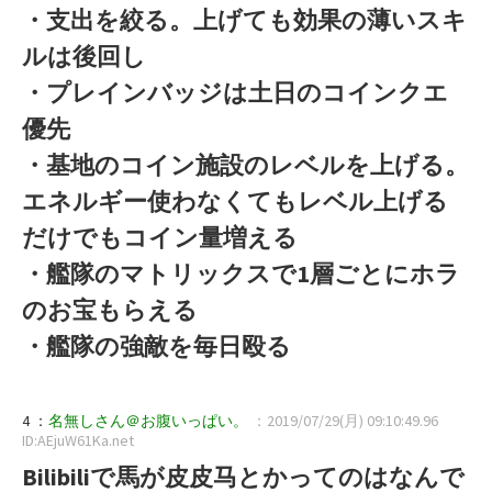
・支出を絞る。上げても効果の薄いスキ
ルは後回し
・プレインバッジは土日のコインクエ
優先
・基地のコイン施設のレベルを上げる。
エネルギー使わなくてもレベル上げる
だけでもコイン量増える
・艦隊のマトリックスで1層ごとにホラ
のお宝もらえる
・艦隊の強敵を毎日殴る
4 ：
名無しさん＠お腹いっぱい。
：2019/07/29(月) 09:10:49.96
ID:AEjuW61Ka.net
Bilibiliで馬が皮皮马とかってのはなんで