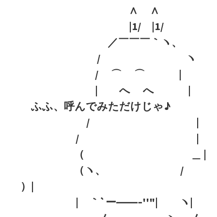
∧ ∧
|1/ |1/
／￣￣￣｀ヽ、
/ ヽ
/ ⌒ ⌒ |
| へ へ |
ふふ、呼んでみただけじゃ♪
/ |
/ |
（ ＿ |
（ヽ、 /
）|
| ｀`ー――‐''"| ヽ|