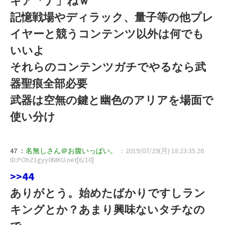
キア「ナ」ねｗ
記憶戦場やディラック、量子等の他プレ
イヤーと競うコンテンツ以外は何でも
いいよ
それらのコンテンツガチでやるなら武
器聖痕全部必要
武器は空無の鍵と幽色のアリアを場面で
使い分け
47 ：
名無しさん＠お腹いっぱい。
：2019/07/29(月) 18:23:35.26
ID:POhZ1gyy0NIKU.net[6/10]
>>44
ありがとう。始めたばかりですしラン
キングとか？あまり興味ないタチなの