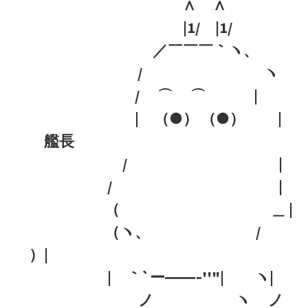
∧ ∧
|1/ |1/
／￣￣￣｀ヽ、
/ ヽ
/ ⌒ ⌒ |
| （●） （●） |
艦長
/ |
/ |
（ ＿ |
（ヽ、 /
）|
| ｀`ー――‐''"| ヽ|
ゝ ノ ヽ ノ