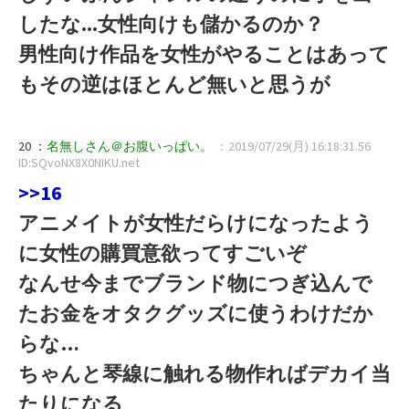
したな...女性向けも儲かるのか？
男性向け作品を女性がやることはあって
もその逆はほとんど無いと思うが
20 ：
名無しさん＠お腹いっぱい。
：2019/07/29(月) 16:18:31.56
ID:SQvoNX8X0NIKU.net
>>16
アニメイトが女性だらけになったよう
に女性の購買意欲ってすごいぞ
なんせ今までブランド物につぎ込んで
たお金をオタクグッズに使うわけだか
らな…
ちゃんと琴線に触れる物作ればデカイ当
たりになる