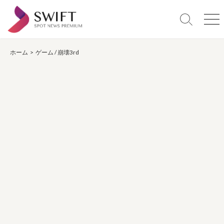
コ
ン
検
メ
テ
索
ニ
ン
切
ュ
り
ー
ホーム
>
ゲーム
/
崩壊3rd
ツ
替
へ
え
ス
キ
ッ
プ