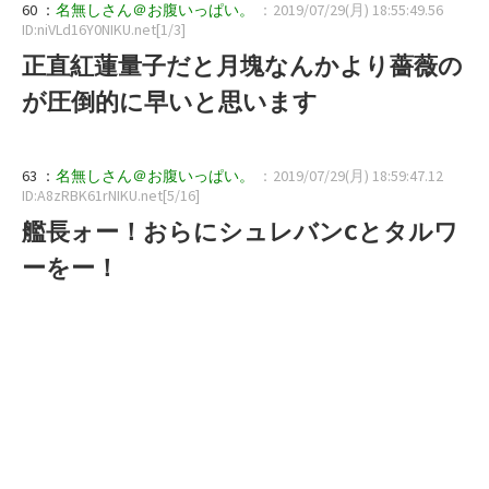
60 ：
名無しさん＠お腹いっぱい。
：2019/07/29(月) 18:55:49.56
ID:niVLd16Y0NIKU.net[1/3]
正直紅蓮量子だと月塊なんかより薔薇の
が圧倒的に早いと思います
63 ：
名無しさん＠お腹いっぱい。
：2019/07/29(月) 18:59:47.12
ID:A8zRBK61rNIKU.net[5/16]
艦長ォー！おらにシュレバンCとタルワ
ーをー！