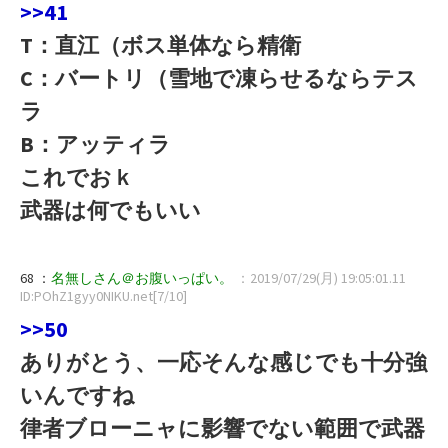
>>41
T：直江（ボス単体なら精衛
C：バートリ（雪地で凍らせるならテス
ラ
B：アッティラ
これでおｋ
武器は何でもいい
68 ：
名無しさん＠お腹いっぱい。
：2019/07/29(月) 19:05:01.11
ID:POhZ1gyy0NIKU.net[7/10]
>>50
ありがとう、一応そんな感じでも十分強
いんですね
律者ブローニャに影響でない範囲で武器