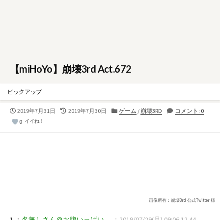
【miHoYo】崩壊3rd Act.672
ピックアップ
公
最
カ
2019年7月31日
2019年7月30日
ゲーム
/
崩壊3RD
コメント: 0
開
終
テ
0
イイね！
日
更
ゴ
新
リ
日
ー
画像所有：崩壊3rd 公式Twitter 様
1 ：
名無しさん＠お腹いっぱい。
：2019/07/29(月) 09:06:12.44