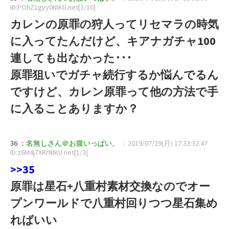
ID:POhZ1gyy0NIKU.net[1/10]
カレンの原罪の狩人ってリセマラの時気
に入ってたんだけど、キアナガチャ100
連しても出なかった･･･
原罪狙いでガチャ続行するか悩んでるん
ですけど、カレン原罪って他の方法で手
に入ることありますか？
36 ：
名無しさん＠お腹いっぱい。
：2019/07/29(月) 17:33:32.47
ID:z6M4j7XRrNIKU.net[1/3]
>>35
原罪は星石+八重村素材交換なのでオー
プンワールドで八重村回りつつ星石集め
ればいい