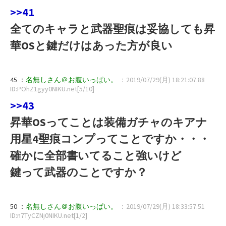
>>41
全てのキャラと武器聖痕は妥協しても昇
華OSと鍵だけはあった方が良い
45 ：
名無しさん＠お腹いっぱい。
：2019/07/29(月) 18:21:07.88
ID:POhZ1gyy0NIKU.net[5/10]
>>43
昇華OSってことは装備ガチャのキアナ
用星4聖痕コンプってことですか・・・
確かに全部書いてること強いけど
鍵って武器のことですか？
50 ：
名無しさん＠お腹いっぱい。
：2019/07/29(月) 18:33:57.51
ID:n7TyCZNj0NIKU.net[1/2]