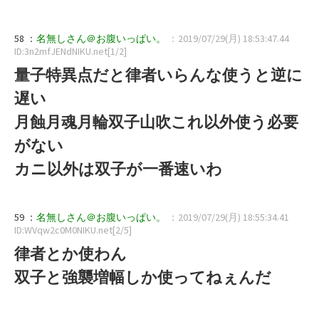
58 ：
名無しさん＠お腹いっぱい。
：2019/07/29(月) 18:53:47.44
ID:3n2mfJENdNIKU.net[1/2]
量子特異点だと律者いらんな使うと逆に
遅い
月蝕月魂月輪双子山吹これ以外使う必要
がない
カニ以外は双子が一番速いわ
59 ：
名無しさん＠お腹いっぱい。
：2019/07/29(月) 18:55:34.41
ID:WVqw2c0M0NIKU.net[2/5]
律者とか使わん
双子と強襲増幅しか使ってねぇんだ