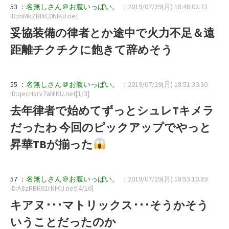
53 ：
名無しさん＠お腹いっぱい。
：2019/07/29(月) 18:48:02.72
ID:mMkZBIXC0NIKU.net
妥協装備の律者とか途中で火力不足＆遠
距離チクチクに飽きて辞めそう
55 ：
名無しさん＠お腹いっぱい。
：2019/07/29(月) 18:51:30.30
ID:qecHsrv7aNIKU.net[1/3]
去年律者で始めてずっとシュレTキメラ
だったわ 今回のピックアップでやっと
昇華TBが揃った
57 ：
名無しさん＠お腹いっぱい。
：2019/07/29(月) 18:53:10.89
ID:A8zRBK61rNIKU.net[4/16]
キアヌ･･･マトリックス･･･そうかそう
いうことだったのか