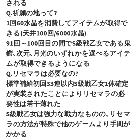
される
Q.祈願の地って?
1回60水晶を消費してアイテムが取得で
きる(天井100回/6000水晶)
91回～100回目の間でS級戦乙女である鬼
鎧､次元､月光のいずれかを選べるアイテ
ムが取得できるようになる
Q.リセマラは必要なの?
標準補給初回33連以内S級戦乙女1体確定
が実装されたことによりリセマラの必
要性は若干薄れた
S級戦乙女は強力な戦力なものの､リセマ
ラの方法が特殊で他のゲームより手間が
かかる