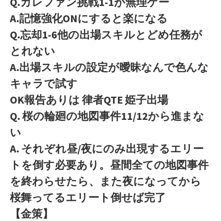
Q.カレファン挑戦1-1が無理ゲー
A.記憶強化ONにすると楽になる
Q.忘却1-6他の出場スキルとどめ任務が
とれない
A.出場スキルの設定が曖昧なんで色んな
キャラで試す
OK報告ありは 律者QTE 姫子出場
Q. 桜の輪廻の地図事件11/12から進まな
い
A. それぞれ昼/夜にのみ出現するエリー
トを倒す必要あり。昼間全ての地図事件
を終わらせたら、また夜になってから
桜舞ってるエリート倒せば完了
【金策】