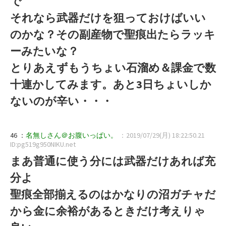
で
それなら武器だけを狙っておけばいい
のかな？その副産物で聖痕出たらラッキ
ーみたいな？
とりあえずもうちょい石溜め＆課金で数
十連かしてみます。あと3日ちょいしか
ないのが辛い・・・
46 ：
名無しさん＠お腹いっぱい。
：2019/07/29(月) 18:22:50.21
ID:pg519g950NIKU.net
まあ普通に使う分には武器だけあれば充
分よ
聖痕全部揃えるのはかなりの沼ガチャだ
から金に余裕があるときだけ考えりゃ