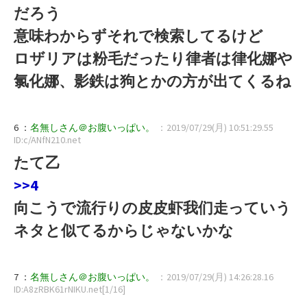
だろう
意味わからずそれで検索してるけど
ロザリアは粉毛だったり律者は律化娜や
氯化娜、影鉄は狗とかの方が出てくるね
6 ：
名無しさん＠お腹いっぱい。
：2019/07/29(月) 10:51:29.55
ID:c/ANfN210.net
たて乙
>>4
向こうで流行りの皮皮虾我们走っていう
ネタと似てるからじゃないかな
7 ：
名無しさん＠お腹いっぱい。
：2019/07/29(月) 14:26:28.16
ID:A8zRBK61rNIKU.net[1/16]