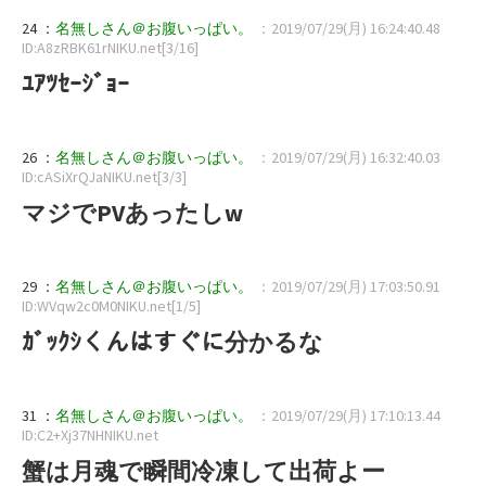
24 ：
名無しさん＠お腹いっぱい。
：2019/07/29(月) 16:24:40.48
ID:A8zRBK61rNIKU.net[3/16]
ﾕｱﾂｾｰｼﾞｮｰ
26 ：
名無しさん＠お腹いっぱい。
：2019/07/29(月) 16:32:40.03
ID:cASiXrQJaNIKU.net[3/3]
マジでPVあったしw
29 ：
名無しさん＠お腹いっぱい。
：2019/07/29(月) 17:03:50.91
ID:WVqw2c0M0NIKU.net[1/5]
ｶﾞｯｸｼくんはすぐに分かるな
31 ：
名無しさん＠お腹いっぱい。
：2019/07/29(月) 17:10:13.44
ID:C2+Xj37NHNIKU.net
蟹は月魂で瞬間冷凍して出荷よー