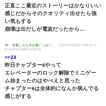
正直ここ最近のストーリーはかなりいい
感じだからそのクオリティ出せたら強
い気もする
崩壊は出だしが電波だったから…
30 ：
名無しさん＠お腹いっぱい。
：2019/07/29(月) 17:08:47.19
ID:+NvlVao7aNIKU.net[2/3]
>>23
昨日チャプター6やって
エレベーターのロック解除でミニゲー
ム始まったのはやべえと思った
チャプター6は全体的になんか病んでる
感じがする