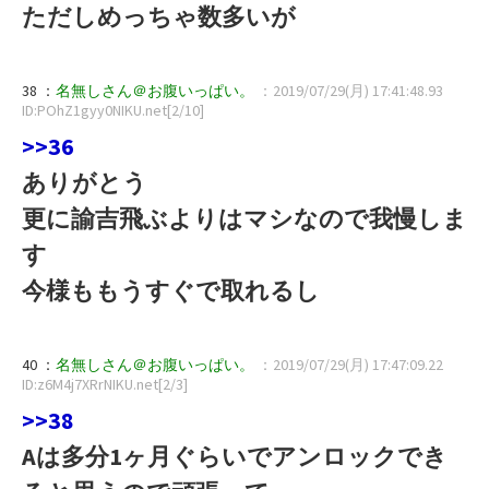
ただしめっちゃ数多いが
38 ：
名無しさん＠お腹いっぱい。
：2019/07/29(月) 17:41:48.93
ID:POhZ1gyy0NIKU.net[2/10]
>>36
ありがとう
更に諭吉飛ぶよりはマシなので我慢しま
す
今様ももうすぐで取れるし
40 ：
名無しさん＠お腹いっぱい。
：2019/07/29(月) 17:47:09.22
ID:z6M4j7XRrNIKU.net[2/3]
>>38
Aは多分1ヶ月ぐらいでアンロックでき