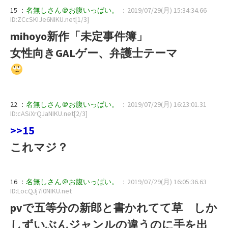
15 ：
名無しさん＠お腹いっぱい。
：2019/07/29(月) 15:34:34.66
ID:ZCcSKIJe6NIKU.net[1/3]
mihoyo新作「未定事件簿」
女性向きGALゲー、弁護士テーマ
22 ：
名無しさん＠お腹いっぱい。
：2019/07/29(月) 16:23:01.31
ID:cASiXrQJaNIKU.net[2/3]
>>15
これマジ？
16 ：
名無しさん＠お腹いっぱい。
：2019/07/29(月) 16:05:36.63
ID:LocQJj7i0NIKU.net
pvで五等分の新郎と書かれてて草 しか
しずいぶんジャンルの違うのに手を出