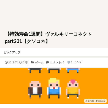
【特効寿命1週間】ヴァルキリーコネクト
part231【クソコネ】
ピックアップ
公
カ
2018年12月15日
ゲーム
コメント: 0
0
イイね！
開
テ
日
ゴ
リ
ー
画像所有：freepik 様