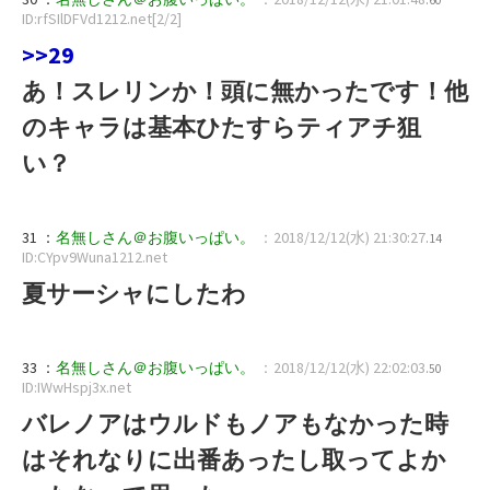
ID:rfSIlDFVd1212.net[2/2]
>>29
あ！スレリンか！頭に無かったです！他
のキャラは基本ひたすらティアチ狙
い？
31 ：
名無しさん＠お腹いっぱい。
：2018/12/12(水) 21:30:27
.14
ID:CYpv9Wuna1212.net
夏サーシャにしたわ
33 ：
名無しさん＠お腹いっぱい。
：2018/12/12(水) 22:02:03
.50
ID:IWwHspj3x.net
バレノアはウルドもノアもなかった時
はそれなりに出番あったし取ってよか