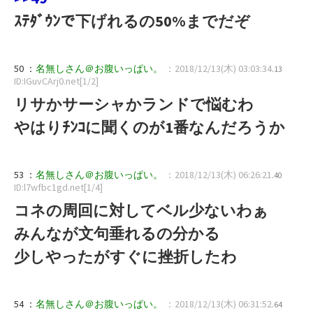
ｽﾃﾀﾞｳﾝで下げれるの50%までだぞ
50 ：
名無しさん＠お腹いっぱい。
：2018/12/13(木) 03:03:34
.13
ID:IGuvCArj0.net[1/2]
リサかサーシャかランドで悩むわ
やはりﾁﾝｺに聞くのが1番なんだろうか
53 ：
名無しさん＠お腹いっぱい。
：2018/12/13(木) 06:26:21
.40
ID:l7wfbc1gd.net[1/4]
コネの周回に対してベル少ないわぁ
みんなが文句垂れるの分かる
少しやったがすぐに挫折したわ
54 ：
名無しさん＠お腹いっぱい。
：2018/12/13(木) 06:31:52
.64