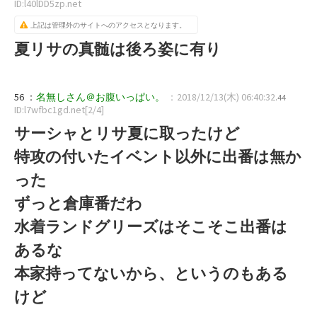
ID:l40lDD5zp.net
上記は管理外のサイトへのアクセスとなります。
夏リサの真髄は後ろ姿に有り
56 ：
名無しさん＠お腹いっぱい。
：2018/12/13(木) 06:40:32
.44
ID:l7wfbc1gd.net[2/4]
サーシャとリサ夏に取ったけど
特攻の付いたイベント以外に出番は無か
った
ずっと倉庫番だわ
水着ランドグリーズはそこそこ出番は
あるな
本家持ってないから、というのもある
けど