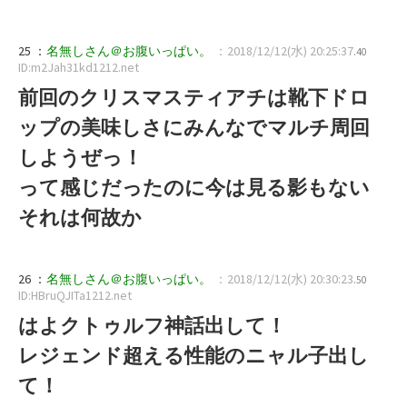
25 ：
名無しさん＠お腹いっぱい。
：2018/12/12(水) 20:25:37
.40
ID:m2Jah31kd1212.net
前回のクリスマスティアチは靴下ドロ
ップの美味しさにみんなでマルチ周回
しようぜっ！
って感じだったのに今は見る影もない
それは何故か
26 ：
名無しさん＠お腹いっぱい。
：2018/12/12(水) 20:30:23
.50
ID:HBruQJITa1212.net
はよクトゥルフ神話出して！
レジェンド超える性能のニャル子出し
て！