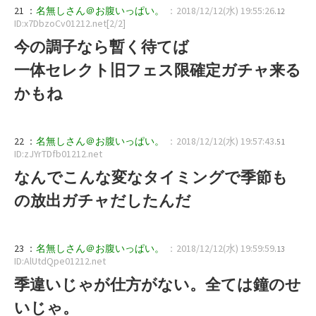
21 ：
名無しさん＠お腹いっぱい。
：2018/12/12(水) 19:55:26
.12
ID:x7DbzoCv01212.net[2/2]
今の調子なら暫く待てば
一体セレクト旧フェス限確定ガチャ来る
かもね
22 ：
名無しさん＠お腹いっぱい。
：2018/12/12(水) 19:57:43
.51
ID:zJYrTDfb01212.net
なんでこんな変なタイミングで季節も
の放出ガチャだしたんだ
23 ：
名無しさん＠お腹いっぱい。
：2018/12/12(水) 19:59:59
.13
ID:AlUtdQpe01212.net
季違いじゃが仕方がない。全ては鐘のせ
いじゃ。