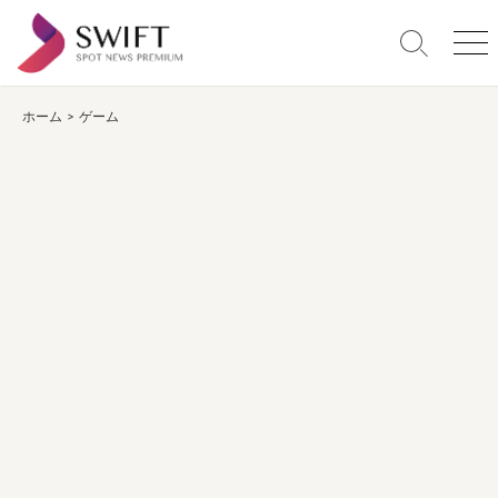
コ
ン
検
メ
テ
索
ニ
ン
切
ュ
り
ー
ホーム
>
ゲーム
ツ
替
へ
え
ス
キ
ッ
プ