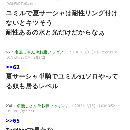
ID:DhEkD7pKa.net
ユミルで夏サーシャは耐性リング付け
ないとキツそう
耐性あるの水と光だけだからなぁ
65 ：
名無しさん＠お腹いっぱい。
：2018/12/13(木) 12:59:39
.00
ID:7rwhuZvOM.net[2/2]
>>62
夏サーシャ単騎でユミルS1ソロやって
る奴も居るレベル
236 ：
名無しさん＠お腹いっぱい。
：2018/12/15(土) 03:13:52
.53
ID:T7vC6/gfa.net
>>65
Twitterで見たな