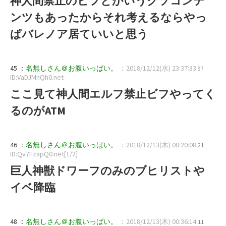
神人間禁止のビフとかいうクソコンテ
ンツもあったからそれ考えるならやっ
ぱバレノア居ていいと思う
45 ：
名無しさん＠お腹いっぱい。
：2018/12/12(水) 23:37:33
.97
ID:VaDJMnQh0.net
ここ見て神人間エルフ禁止ビフやってく
るのがATM
46 ：
名無しさん＠お腹いっぱい。
：2018/12/13(木) 00:20:08
.21
ID:Qv7FzapQ0.net[1/2]
巨人神獣ドワーフのみのブヒリストや
イベ降臨
48 ：
名無しさん＠お腹いっぱい。
：2018/12/13(木) 00:36:14
.11