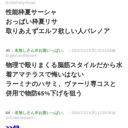
ID:OHrFeny+0.net
性能枠夏サーシャ
おっぱい枠夏リサ
取りあえずエルフ欲しい人バレノア
49 ：
名無しさん＠お腹いっぱい。
：2018/12/13(木) 02:52:56
.08
ID:gBuCwvR50.net
物理で殴りまくる脳筋スタイルだから水
着アマテラスで悔いはない
ラーミナのハサミ、ヴァーリ専コスと
併用で物防65%下げを狙う
64 ：
名無しさん＠お腹いっぱい。
：2018/12/13(木) 12:29:36
.25
ID:flJWILshd.net
>>49