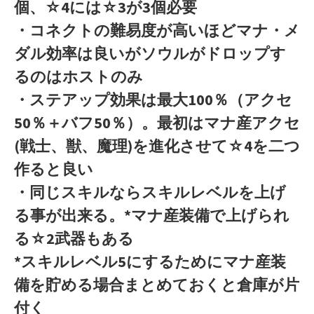
個、☆4には☆3が3個必要
・コネクトの難易度が高いほどマナ・メ
ダル効率は良いがソウルがドロップす
るのはホストのみ
・ステアップ効果は最大100％（アクセ
50％＋バフ50％）。最初はマナ産アクセ
(戦士、獣、魔理)を進化させて☆4を二つ
作ると良い
・同じスキルならスキルレベルを上げ
る事が出来る。*マナ産装備で上げられ
る☆2武器もある
*スキルレベル5にするためにマナ産装
備を貯める場合まとめておくと倉庫が片
付く