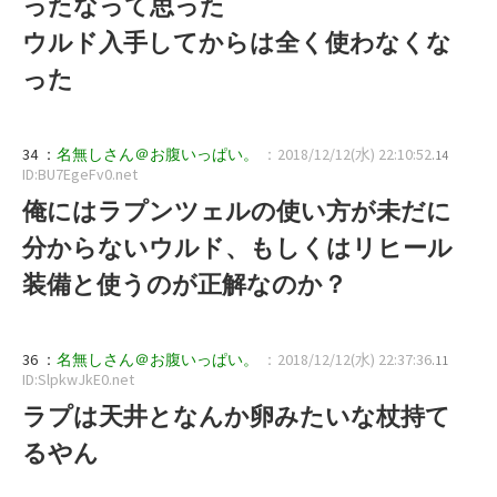
ったなって思った
ウルド入手してからは全く使わなくな
った
34 ：
名無しさん＠お腹いっぱい。
：2018/12/12(水) 22:10:52
.14
ID:BU7EgeFv0.net
俺にはラプンツェルの使い方が未だに
分からないウルド、もしくはリヒール
装備と使うのが正解なのか？
36 ：
名無しさん＠お腹いっぱい。
：2018/12/12(水) 22:37:36
.11
ID:SlpkwJkE0.net
ラプは天井となんか卵みたいな杖持て
るやん