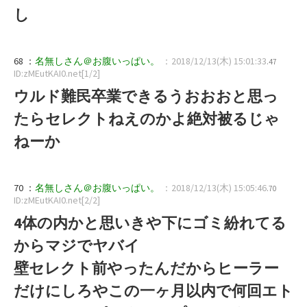
し
68 ：
名無しさん＠お腹いっぱい。
：2018/12/13(木) 15:01:33
.47
ID:zMEutKAI0.net[1/2]
ウルド難民卒業できるうおおおと思っ
たらセレクトねえのかよ絶対被るじゃ
ねーか
70 ：
名無しさん＠お腹いっぱい。
：2018/12/13(木) 15:05:46
.70
ID:zMEutKAI0.net[2/2]
4体の内かと思いきや下にゴミ紛れてる
からマジでヤバイ
壁セレクト前やったんだからヒーラー
だけにしろやこの一ヶ月以内で何回エト