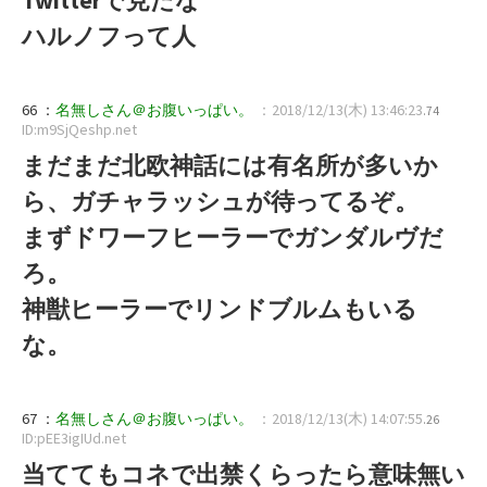
ハルノフって人
66 ：
名無しさん＠お腹いっぱい。
：2018/12/13(木) 13:46:23
.74
ID:m9SjQeshp.net
まだまだ北欧神話には有名所が多いか
ら、ガチャラッシュが待ってるぞ。
まずドワーフヒーラーでガンダルヴだ
ろ。
神獣ヒーラーでリンドブルムもいる
な。
67 ：
名無しさん＠お腹いっぱい。
：2018/12/13(木) 14:07:55
.26
ID:pEE3igIUd.net
当ててもコネで出禁くらったら意味無い