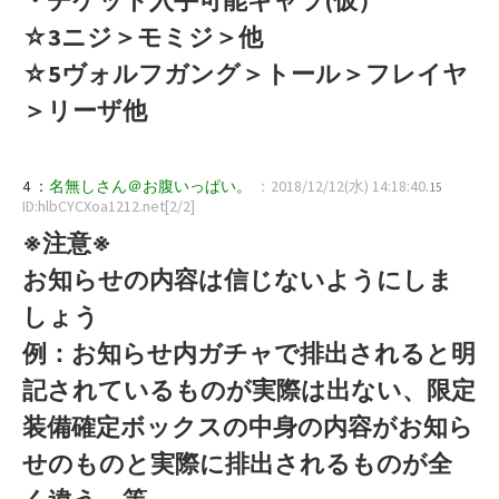
☆3ニジ＞モミジ＞他
☆5ヴォルフガング＞トール＞フレイヤ
＞リーザ他
4 ：
名無しさん＠お腹いっぱい。
：2018/12/12(水) 14:18:40
.15
ID:hlbCYCXoa1212.net[2/2]
※注意※
お知らせの内容は信じないようにしま
しょう
例：お知らせ内ガチャで排出されると明
記されているものが実際は出ない、限定
装備確定ボックスの中身の内容がお知ら
せのものと実際に排出されるものが全