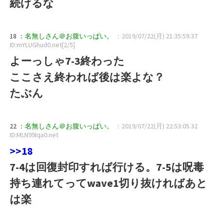
続けるな
18 ：
名無しさん＠お腹いっぱい。
：2019/07/22(月) 21:35:59.37
ID:mYLUGhud0.net[2/5]
よーっしゃ7-3終わった
ここさえ終われば後は楽よな？
たぶん
22 ：
名無しさん＠お腹いっぱい。
：2019/07/22(月) 22:53:05.32
ID:MLN99Iqa0.net
>>18
7-4は回復封印すれば行ける。7-5は呪毒
持ち連れてってwave1切り抜ければあと
は楽