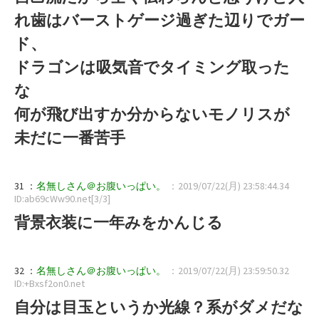
れ歯はバーストゲージ過ぎた辺りでガー
ド、
ドラゴンは吸気音でタイミング取った
な
何が飛び出すか分からないモノリスが
未だに一番苦手
31 ：
名無しさん＠お腹いっぱい。
：2019/07/22(月) 23:58:44.34
ID:ab69cWw90.net[3/3]
背景衣装に一年みをかんじる
32 ：
名無しさん＠お腹いっぱい。
：2019/07/22(月) 23:59:50.32
ID:+Bxsf2on0.net
自分は目玉というか光線？系がダメだな