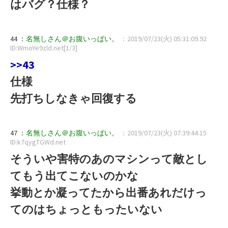
はバグ？仕様？
44 ：
名無しさん＠お腹いっぱい。
：2019/07/23(火) 05:31:09.92
ID:WmoYe9zld.net[1/3]
>>43
仕様
先打ちしなきゃ回復する
47 ：
名無しさん＠お腹いっぱい。
：2019/07/23(火) 07:39:44.15
ID:k7qygTGWd.net
そういや害特のあのマシンって敵とし
てもう出てこないのかな
挙動とか凝ってたから出番あれだけっ
てのはちょっともったいない