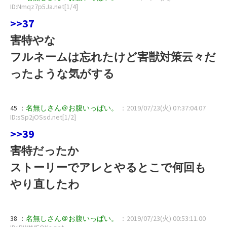
ID:Nmqz7p5Ja.net[1/4]
>>37
害特やな
フルネームは忘れたけど害獣対策云々だ
ったような気がする
45 ：
名無しさん＠お腹いっぱい。
：2019/07/23(火) 07:37:04.07
ID:sSp2jOSsd.net[1/2]
>>39
害特だったか
ストーリーでアレとやるとこで何回も
やり直したわ
38 ：
名無しさん＠お腹いっぱい。
：2019/07/23(火) 00:53:11.00