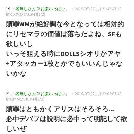
19 ：
名無しさん＠お腹いっぱい。
：2019/07/22(月) 21:42:47.18
ID:o6RVsXqC0.net[1/2]
贖罪WMが絶好調な今となっては相対的
にリセマラの価値は落ちたよね、SFも
欲しいし
いっそ狙える時にDOLLSシオリかアヤ
+アタッカー1枚とかでもいいんじゃな
いかな
21 ：
名無しさん＠お腹いっぱい。
：2019/07/22(月) 22:02:07.48
ID:EjmokZDf0.net[2/2]
贖罪はともかくアリスはそろそろ...
必中デバフは説明に必中って明記して欲
しいぜ