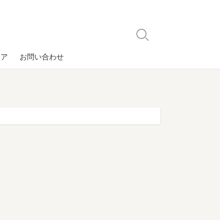
検
索
コア
お問い合わせ
切
り
替
え