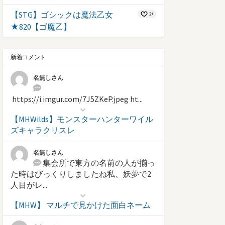
【STG】ゴシックは魔法乙女
2+
★820【ゴ魔乙】
新着コメント
名無しさん
https://i.imgur.com/7J5ZKeP.jpeg ht...
【MHWilds】モンスターハンターワイル
ズキャラクリスレ
名無しさん
集会所で東方の名前の人が揃っ
た時はびっくりしましたね私、妖夢で2
人目がレ...
【MHW】 マルチで見かけた面白ネーム