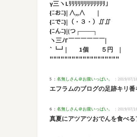
γ三ヽLﾘﾘﾘﾘﾘﾘﾘﾘﾘﾘﾘﾘ｣
{ﾆおﾆ}| ∧,,∧ |
{ﾆでﾆ}|（・３・）∬∬
{ﾆんﾆ}|(つ┌───┐
ヽ三ﾉΓ￣￣￣￣￣￣|
`┗┛| 1個 ５円 |
"""""""""""""""""""
5 ：
名無しさん＠お腹いっぱい。
：2019/07/18
エフラムのブログの足跡キリ番
6 ：
名無しさん＠お腹いっぱい。
：2019/07/18
真夏にアツアツおでんを食べる