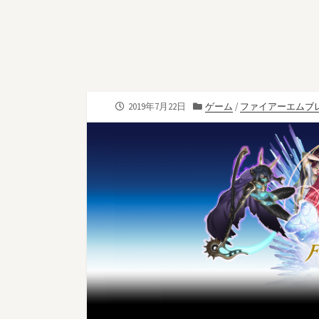
公
カ
2019年7月22日
ゲーム
/
ファイアーエムブ
開
テ
日
ゴ
リ
ー