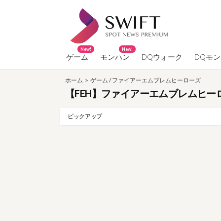
コ
ン
テ
ン
New!
New!
ツ
ゲーム
モンハン
DQウォーク
DQモ
へ
ホーム
>
ゲーム
/
ファイアーエムブレムヒーローズ
ス
【FEH】ファイアーエムブレムヒーロー
キ
ッ
ピックアップ
プ