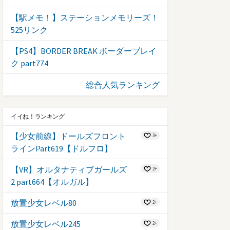
【駅メモ！】ステーションメモリーズ！
525リンク
【PS4】BORDER BREAK ボーダーブレイ
ク part774
総合人気ランキング
イイね！ランキング
【少女前線】ドールズフロント
3+
ラインPart619【ドルフロ】
【VR】オルタナティブガールズ
2+
2 part664【オルガル】
放置少女レベル80
2+
放置少女レベル245
2+