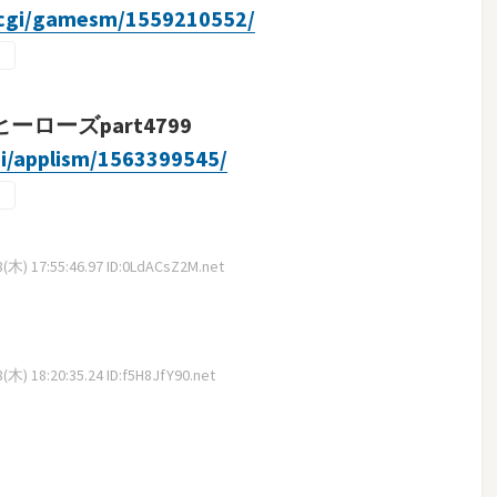
d.cgi/gamesm/1559210552/
ローズpart4799
gi/applism/1563399545/
(木) 17:55:46.97 ID:0LdACsZ2M.net
木) 18:20:35.24 ID:f5H8JfY90.net