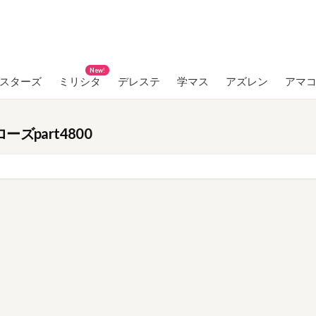
New!
ンスターズ
ミリシタ
デレステ
学マス
アズレン
アマ
ズpart4800