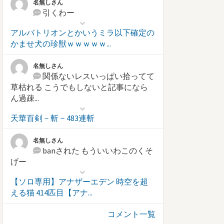
名無しさん
引くわー
アルバトリオンとかいうミラ以下確定の
かませ犬の珍獣ｗｗｗｗｗ...
名無しさん
関係ないレスいっぱい拾ってて
草枯れる こうでもしないと記事になら
ん過疎...
天華百剣－斬－483連斬
名無しさん
banされた もういいわこのくそ
げー
【ソロ専用】アナザーエデン 時空を超
える猫 414匹目【アナ...
コメント一覧