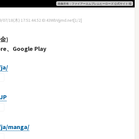
画像所有：ファイアーエムブレムヒーローズ 公式サイト 様
07/18(木) 17:51:44.52 ID:43WbVjjmd.net[1/2]
金)
Google Play
ja/
_JP
/ja/manga/