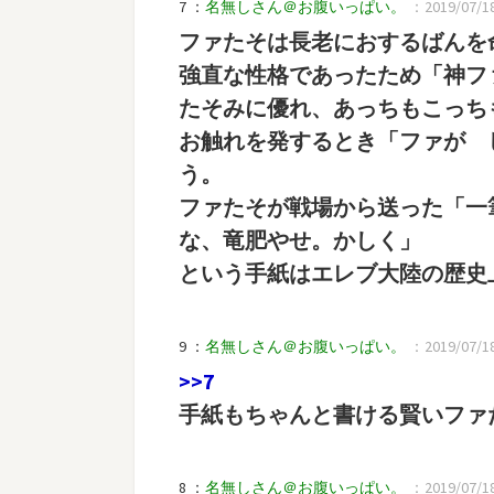
7 ：
名無しさん＠お腹いっぱい。
：2019/07/18(
ファたそは長老におするばんを
強直な性格であったため「神フ
たそみに優れ、あっちもこっち
お触れを発するとき「ファが 
う。
ファたそが戦場から送った「一
な、竜肥やせ。かしく」
という手紙はエレブ大陸の歴史
9 ：
名無しさん＠お腹いっぱい。
：2019/07/18(
>>7
手紙もちゃんと書ける賢いファ
8 ：
名無しさん＠お腹いっぱい。
：2019/07/18(