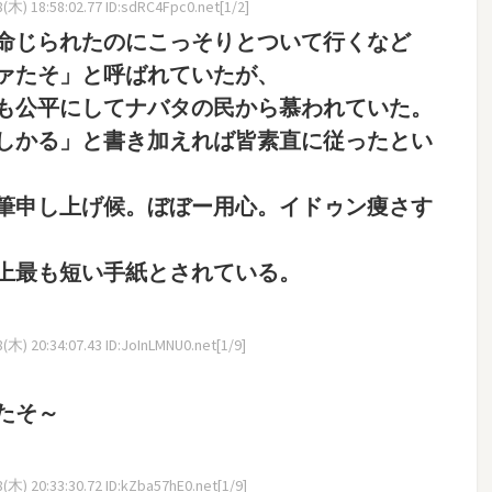
木) 18:58:02.77 ID:sdRC4Fpc0.net[1/2]
命じられたのにこっそりとついて行くなど
ァたそ」と呼ばれていたが、
も公平にしてナバタの民から慕われていた。
しかる」と書き加えれば皆素直に従ったとい
筆申し上げ候。ぼぼー用心。イドゥン痩さす
上最も短い手紙とされている。
木) 20:34:07.43 ID:JoInLMNU0.net[1/9]
たそ～
木) 20:33:30.72 ID:kZba57hE0.net[1/9]