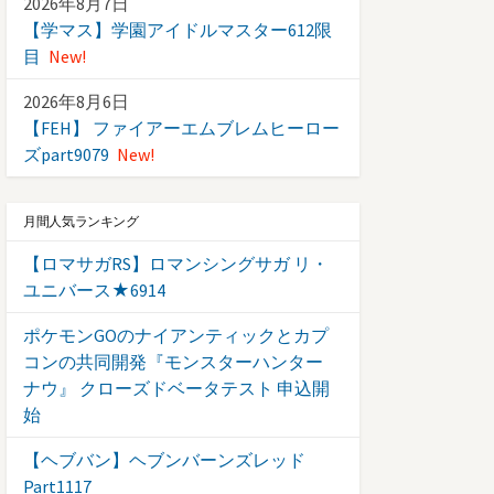
2026年8月7日
【学マス】学園アイドルマスター612限
目
New!
2026年8月6日
【FEH】 ファイアーエムブレムヒーロー
ズpart9079
New!
月間人気ランキング
【ロマサガRS】ロマンシングサガ リ・
ユニバース★6914
ポケモンGOのナイアンティックとカプ
コンの共同開発『モンスターハンター
ナウ』 クローズドベータテスト 申込開
始
【ヘブバン】ヘブンバーンズレッド
Part1117