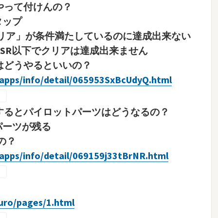
やって付けんの？
タップ
クリア」が条件満たしているのに達成出来ない
もSR以下でクリアは達成出来ません
はどうやるといいの？
apps/info/detail/065953SxBcUdyQ.html
するとパイロットパーツはどうなるの？
パーツが残る
の？
apps/info/detail/069159j33tBrNR.html
uro/pages/1.html