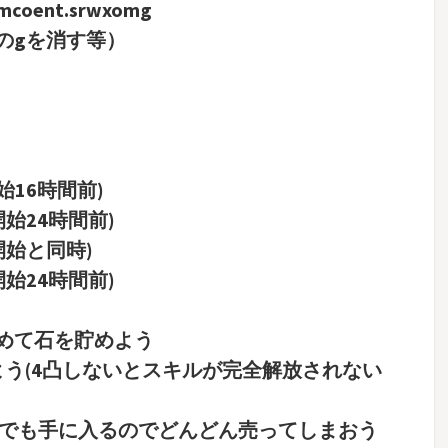
amcoent.srwxomg
のgを消す等）
始16時間前)
始24時間前)
開始と同時)
始24時間前)
めて石を貯めよう
よう(4凸しないとスキルが完全解放されない
却でも手に入るのでどんどん売ってしまおう