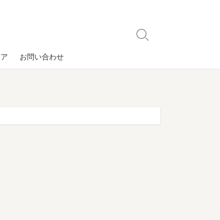
検
索
コア
お問い合わせ
切
り
替
え