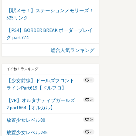
【駅メモ！】ステーションメモリーズ！
525リンク
【PS4】BORDER BREAK ボーダーブレイ
ク part774
総合人気ランキング
イイね！ランキング
【少女前線】ドールズフロント
3+
ラインPart619【ドルフロ】
【VR】オルタナティブガールズ
2+
2 part664【オルガル】
放置少女レベル80
2+
放置少女レベル245
2+