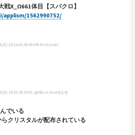
戦X_Ω661体目【スパクロ】
gi/applism/1562990752/
火) 18:54:42.68 ID:hfKJFvOJr.net
火) 18:01:38.39 ID:JgHB1Jc/0.net[2/4]
並んでいる
からクリスタルが配布されている