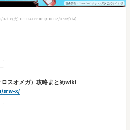
画像所有：スーパーロボット大戦X 公式サイト 様
07/16(火) 18:00:41.66 ID:JgHB1Jc/0.net[1/4]
ロスオメガ）攻略まとめwiki
m/srw-x/