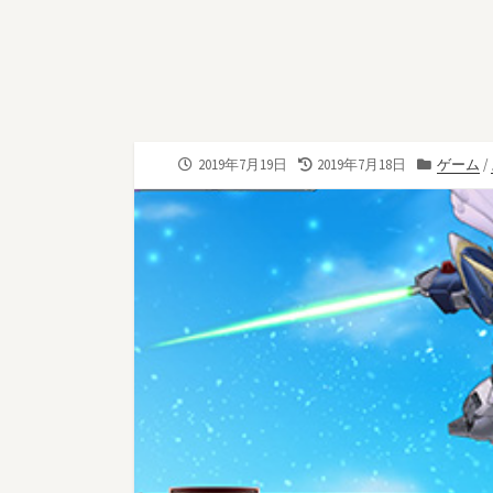
公
最
カ
2019年7月19日
2019年7月18日
ゲーム
/
開
終
テ
日
更
ゴ
新
リ
日
ー