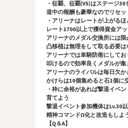
・征覇、征覇(VS)はステージ
道中の報酬も豪華なのでリセッ
・アリーナはレートが上がるほ
レート1700以上で獲得資金ア
アリーナのメダル交換所には限
凸移植は無理をして取る必要は
アリーナでは単騎防衛にしてお
叩けるので効率良くメダルが集
アリーナのライバルは毎日欠か
かけらは10個集めると石1個に交
・枠に余裕があれば撃退イベン
育てよう
撃退イベント参加機体はLv.30
精神コマンドΩ化と改造もしよ
【Q＆A】