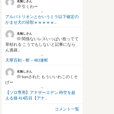
名無しさん
引くわー
アルバトリオンとかいうミラ以下確定の
かませ犬の珍獣ｗｗｗｗｗ...
名無しさん
関係ないレスいっぱい拾ってて
草枯れる こうでもしないと記事になら
ん過疎...
天華百剣－斬－483連斬
名無しさん
banされた もういいわこのくそ
げー
【ソロ専用】アナザーエデン 時空を超
える猫 414匹目【アナ...
コメント一覧