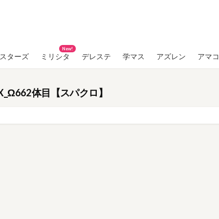
New!
ンスターズ
ミリシタ
デレステ
学マス
アズレン
アマ
_Ω662体目【スパクロ】