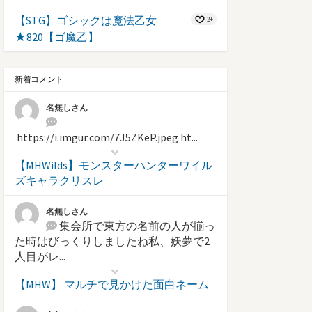
【STG】ゴシックは魔法乙女
2+
★820【ゴ魔乙】
新着コメント
名無しさん
https://i.imgur.com/7J5ZKeP.jpeg ht...
【MHWilds】モンスターハンターワイル
ズキャラクリスレ
名無しさん
集会所で東方の名前の人が揃っ
た時はびっくりしましたね私、妖夢で2
人目がレ...
【MHW】 マルチで見かけた面白ネーム