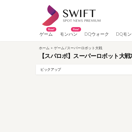
コ
ン
テ
ン
New!
New!
ツ
ゲーム
モンハン
DQウォーク
DQモ
へ
ホーム
>
ゲーム
/
スーパーロボット大戦
ス
【スパロボ】スーパーロボット大戦X
キ
ッ
ピックアップ
プ