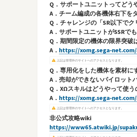
Q．サポートユニットってどう
A．チーム編成の各機体右下を
Q．チャレンジの「SR以下で
A．サポートユニットがSSRで
Q．期間限定の機体の限界突破
A．
https://xomg.sega-net.com/
上記は管理外のサイトへのアクセスとなります。
Q．専用化をした機体を素材に
A．売却ができないパイロット
Q．XΩスキルはどうやって使う
A．
https://xomg.sega-net.com/
上記は管理外のサイトへのアクセスとなります。
非公式攻略wiki
https://www65.atwiki.jp/supak