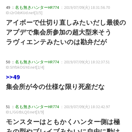
49 ：
名も無きハンターHR774
：2019/07/09(火) 18:31:56.70
ID:i2rOibKUd.net[3/5]
アイボーで仕切り直しみたいだし最後の
アプデで集会所参加の超大型来そう
ラヴィエンテみたいのは勘弁だが
50 ：
名も無きハンターHR774
：2019/07/09(火) 18:32:37.51
ID:SIYbkOGYd.net[2/4]
>>49
集会所が今の仕様な限り死産だな
51 ：
名も無きハンターHR774
：2019/07/09(火) 18:32:42.97
ID:L/GGtbLQ0.net[3/9]
モンスターはともかくハンター側は極
みの型やブレイブみたいに自由に動け