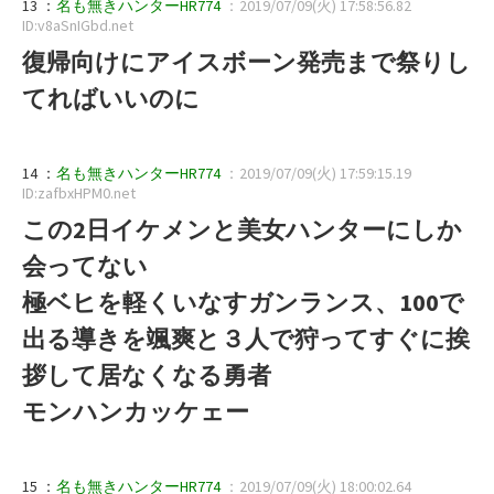
13 ：
名も無きハンターHR774
：2019/07/09(火) 17:58:56.82
ID:v8aSnIGbd.net
復帰向けにアイスボーン発売まで祭りし
てればいいのに
14 ：
名も無きハンターHR774
：2019/07/09(火) 17:59:15.19
ID:zafbxHPM0.net
この2日イケメンと美女ハンターにしか
会ってない
極ベヒを軽くいなすガンランス、100で
出る導きを颯爽と３人で狩ってすぐに挨
拶して居なくなる勇者
モンハンカッケェー
15 ：
名も無きハンターHR774
：2019/07/09(火) 18:00:02.64