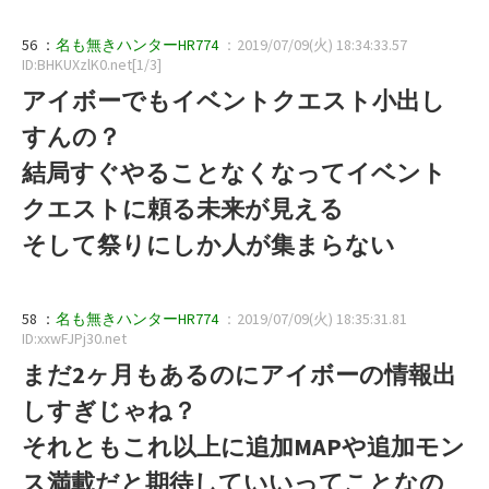
56 ：
名も無きハンターHR774
：2019/07/09(火) 18:34:33.57
ID:BHKUXzlK0.net[1/3]
アイボーでもイベントクエスト小出し
すんの？
結局すぐやることなくなってイベント
クエストに頼る未来が見える
そして祭りにしか人が集まらない
58 ：
名も無きハンターHR774
：2019/07/09(火) 18:35:31.81
ID:xxwFJPj30.net
まだ2ヶ月もあるのにアイボーの情報出
しすぎじゃね？
それともこれ以上に追加MAPや追加モン
ス満載だと期待していいってことなの