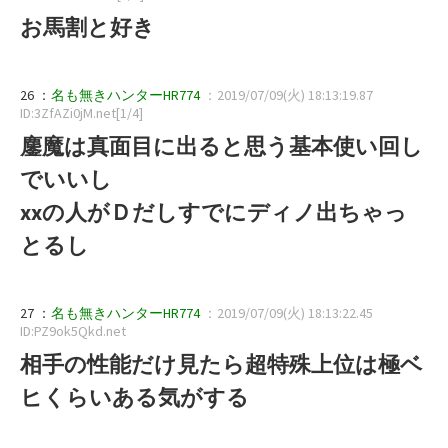
お馬割と好き
26 ：
名も無きハンターHR774
：2019/07/09(火) 18:13:19.87
ID:3ZfAZi0jM.net[1/4]
鏖魔は真面目に出ると思う基本使い回し
でいいし
xxの人がＤだしすでにディノ出ちゃっ
とるし
27 ：
名も無きハンターHR774
：2019/07/09(火) 18:13:22.45
ID:PZ9ok5Qkd.net
相手の性能だけ見たら超特殊上位は極ベ
ヒくらいある気がする