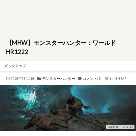
【MHW】モンスターハンター：ワールド
HR1222
ピックアップ
公
カ
2019年7月11日
モンスターハンター
コメント: 0
1+
イイね！
開
テ
日
ゴ
リ
ー
画像所有：Twitter 様