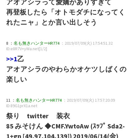
アオアシラって愛嬌がありすぎて
再登板したら「オトモダチになってく
れたニャ」とか言い出しそう
8 ：
名も無きハンターHR774
：2019/07/09(火) 17:54:51.32
ID:e8R7V+yWa.net[1/2]
>>1
乙
アオアシラのやわらかオケツしばくの
楽しい
11 ：
名も無きハンターHR774
：2019/07/09(火) 17:57:20.09
ID:89G1prX1a.net
祭り twitter 装衣
85 みそけん ◆CMF.YwtoAw (ｽｯﾌﾟ Sda2-
1+gn [49.97.104.139]) 2019/06/14(金)