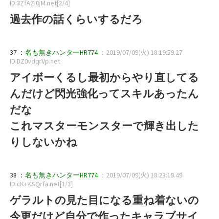
ID:3ZfAZi0jM.net[2/4]
過去作の話くらいするだろ
37 ：
名も無きハンターHR774
：2019/07/09(火) 18:19:59.27
ID:DZ0vdqrVp.net
アイボーくるし最初からやり直してる
んだけど閃光強化ってスキルあったん
だな
これマスターモンスターで輝き出した
りしないかね
38 ：
名も無きハンターHR774
：2019/07/09(火) 18:23:19.49
ID:cK+KSQrfa.net[1/3]
ゲラルトの見た目になる重ね着ないの
今更だけど自分で作ったキャラブサイ