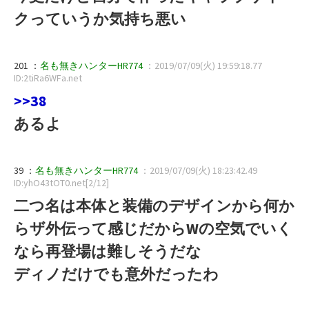
クっていうか気持ち悪い
201 ：
名も無きハンターHR774
：2019/07/09(火) 19:59:18.77
ID:2tiRa6WFa.net
>>38
あるよ
39 ：
名も無きハンターHR774
：2019/07/09(火) 18:23:42.49
ID:yhO43tOT0.net[2/12]
二つ名は本体と装備のデザインから何か
らザ外伝って感じだからWの空気でいく
なら再登場は難しそうだな
ディノだけでも意外だったわ