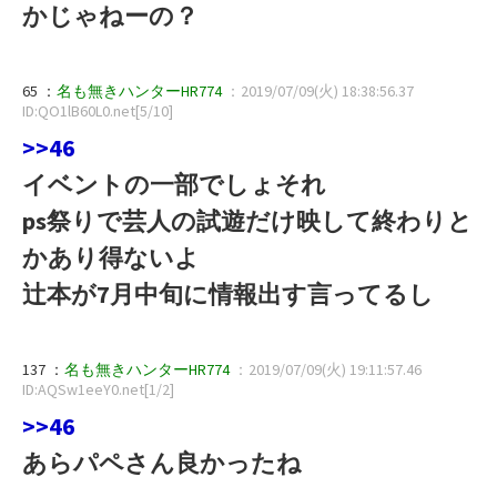
かじゃねーの？
65 ：
名も無きハンターHR774
：2019/07/09(火) 18:38:56.37
ID:QO1lB60L0.net[5/10]
>>46
イベントの一部でしょそれ
ps祭りで芸人の試遊だけ映して終わりと
かあり得ないよ
辻本が7月中旬に情報出す言ってるし
137 ：
名も無きハンターHR774
：2019/07/09(火) 19:11:57.46
ID:AQSw1eeY0.net[1/2]
>>46
あらパペさん良かったね