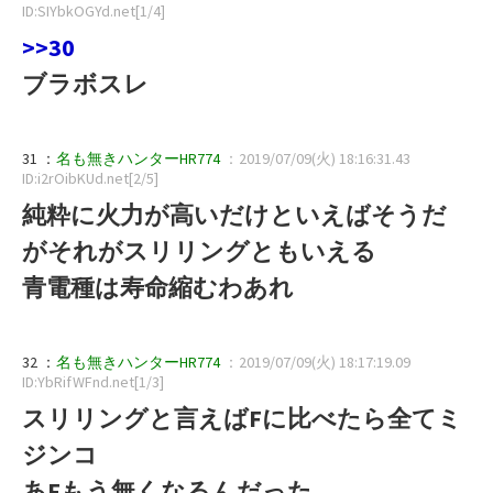
ID:SIYbkOGYd.net[1/4]
>>30
ブラボスレ
31 ：
名も無きハンターHR774
：2019/07/09(火) 18:16:31.43
ID:i2rOibKUd.net[2/5]
純粋に火力が高いだけといえばそうだ
がそれがスリリングともいえる
青電種は寿命縮むわあれ
32 ：
名も無きハンターHR774
：2019/07/09(火) 18:17:19.09
ID:YbRifWFnd.net[1/3]
スリリングと言えばFに比べたら全てミ
ジンコ
あFもう無くなるんだった