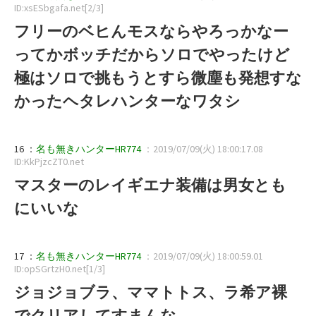
ID:xsESbgafa.net[2/3]
フリーのベヒんモスならやろっかなー
ってかボッチだからソロでやったけど
極はソロで挑もうとすら微塵も発想すな
かったヘタレハンターなワタシ
16 ：
名も無きハンターHR774
：2019/07/09(火) 18:00:17.08
ID:KkPjzcZT0.net
マスターのレイギエナ装備は男女とも
にいいな
17 ：
名も無きハンターHR774
：2019/07/09(火) 18:00:59.01
ID:opSGrtzH0.net[1/3]
ジョジョブラ、ママトトス、ラ希ア裸
でクリアしてすまんな