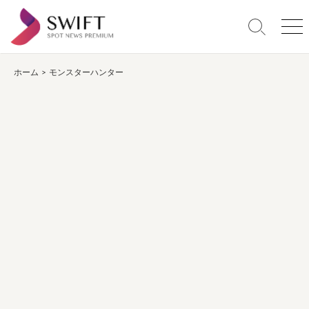
コ
ン
検
メ
テ
索
ニ
ン
切
ュ
り
ー
ホーム
>
モンスターハンター
ツ
替
へ
え
ス
キ
ッ
プ