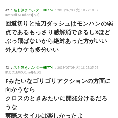
42 ：
名も無きハンターHR774
：2019/07/09(火) 18:27:10.57
ID:YbRifWFnd.net[2/3]
回避切りと抜刀ダッシュはモンハンの弱
点であるもっさり感解消できるしXほど
ぶっ飛ばないから絶対あった方がいい
外人ウケも多分いい
43 ：
名も無きハンターHR774
：2019/07/09(火) 18:27:25.02
ID:QO1lB60L0.net[4/10]
Fみたいなゴリゴリアクションの方面に
向かうなら
クロスのときみたいに開発分けるだろ
うな
実際スタイルは楽しかったよ