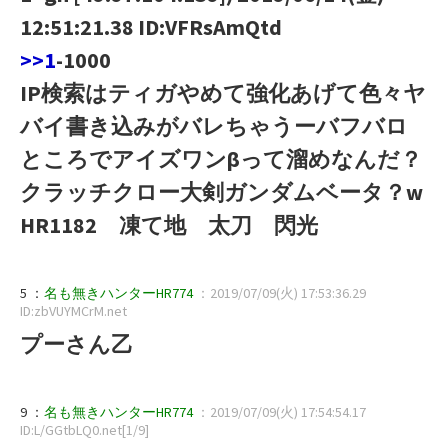
12:51:21.38 ID:VFRsAmQtd
>>1
-1000
IP検索はティガやめて強化あげて色々ヤ
バイ書き込みがバレちゃうーバフバロ
ところでアイズワンβって溜めなんだ？
クラッチクロー大剣ガンダムベータ？w
HR1182 凍て地 太刀 閃光
5 ：
名も無きハンターHR774
：2019/07/09(火) 17:53:36.29
ID:zbVUYMCrM.net
プーさん乙
9 ：
名も無きハンターHR774
：2019/07/09(火) 17:54:54.17
ID:L/GGtbLQ0.net[1/9]