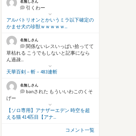
名無しさん
引くわー
アルバトリオンとかいうミラ以下確定の
かませ犬の珍獣ｗｗｗｗｗ...
名無しさん
関係ないレスいっぱい拾ってて
草枯れる こうでもしないと記事になら
ん過疎...
天華百剣－斬－483連斬
名無しさん
banされた もういいわこのくそ
げー
【ソロ専用】アナザーエデン 時空を超
える猫 414匹目【アナ...
コメント一覧