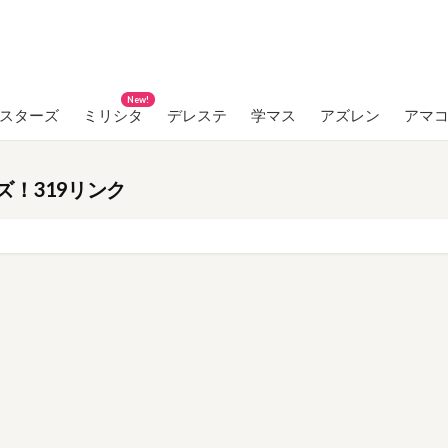
New!
ンスターズ
ミリシタ
デレステ
学マス
アズレン
アマ
！319リンク