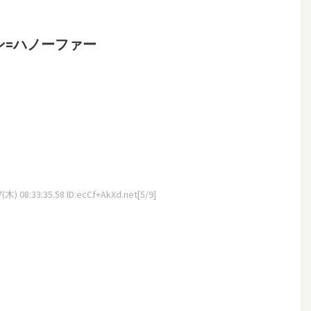
ォン=ハノーファー
木) 08:33:35.58 ID:ecCf+AkXd.net[5/9]