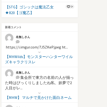
【STG】ゴシックは魔法乙女
2+
★820【ゴ魔乙】
新着コメント
名無しさん
https://i.imgur.com/7J5ZKeP.jpeg ht...
【MHWilds】モンスターハンターワイル
ズキャラクリスレ
名無しさん
集会所で東方の名前の人が揃っ
た時はびっくりしましたね私、妖夢で2
人目がレ...
【MHW】 マルチで見かけた面白ネーム