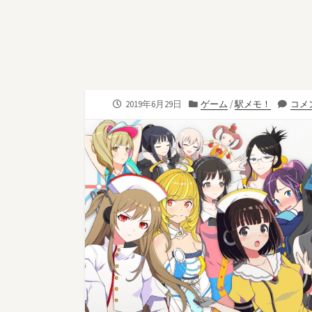
公
カ
2019年6月29日
ゲーム
/
駅メモ！
コメン
開
テ
日
ゴ
リ
ー