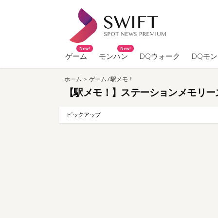
コ
ン
テ
ン
New!
New!
ツ
ゲーム
モンハン
DQウォーク
DQモ
へ
ホーム
>
ゲーム
/
駅メモ！
ス
【駅メモ！】ステーションメモリーズ
キ
ッ
ピックアップ
プ