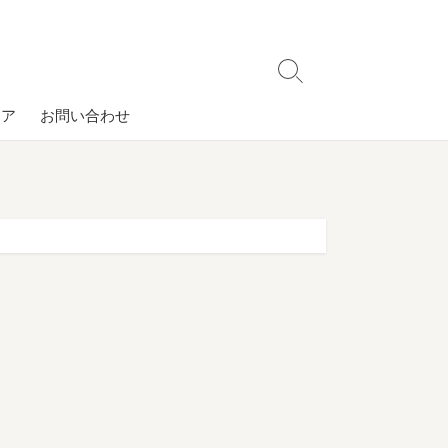
検
索
コア
お問い合わせ
切
り
替
え