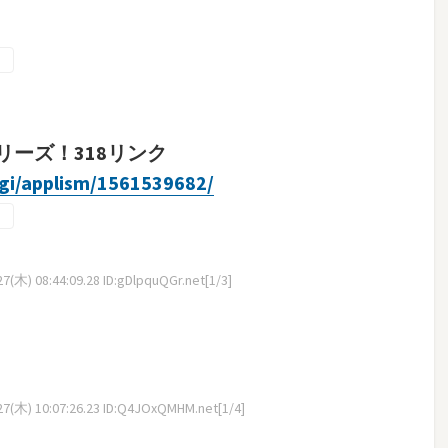
ーズ！318リンク
cgi/applism/1561539682/
(木) 08:44:09.28 ID:gDlpquQGr.net[1/3]
7(木) 10:07:26.23 ID:Q4JOxQMHM.net[1/4]