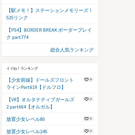
【駅メモ！】ステーションメモリーズ！
525リンク
【PS4】BORDER BREAK ボーダーブレイ
ク part774
総合人気ランキング
イイね！ランキング
【少女前線】ドールズフロント
3+
ラインPart619【ドルフロ】
【VR】オルタナティブガールズ
2+
2 part664【オルガル】
放置少女レベル80
2+
放置少女レベル245
2+