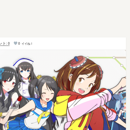
ト: 0
0
イイね！