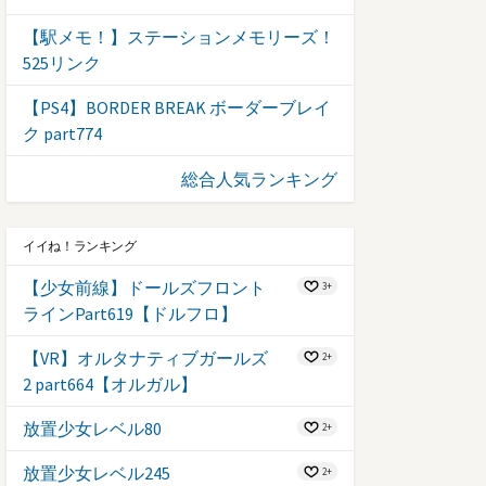
【駅メモ！】ステーションメモリーズ！
525リンク
【PS4】BORDER BREAK ボーダーブレイ
ク part774
総合人気ランキング
イイね！ランキング
【少女前線】ドールズフロント
3+
ラインPart619【ドルフロ】
【VR】オルタナティブガールズ
2+
2 part664【オルガル】
放置少女レベル80
2+
放置少女レベル245
2+