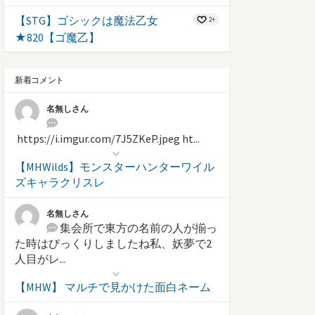
【STG】ゴシックは魔法乙女
2+
★820【ゴ魔乙】
新着コメント
名無しさん
https://i.imgur.com/7J5ZKeP.jpeg ht...
【MHWilds】モンスターハンターワイル
ズキャラクリスレ
名無しさん
集会所で東方の名前の人が揃っ
た時はびっくりしましたね私、妖夢で2
人目がレ...
【MHW】 マルチで見かけた面白ネーム