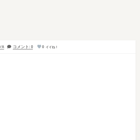
ツA
コメント: 0
0
イイね！