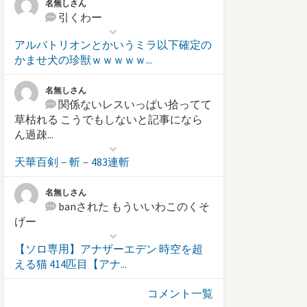
名無しさん
引くわー
アルバトリオンとかいうミラ以下確定の
かませ犬の珍獣ｗｗｗｗｗ...
名無しさん
関係ないレスいっぱい拾ってて
草枯れる こうでもしないと記事になら
ん過疎...
天華百剣－斬－483連斬
名無しさん
banされた もういいわこのくそ
げー
【ソロ専用】アナザーエデン 時空を超
える猫 414匹目【アナ...
コメント一覧