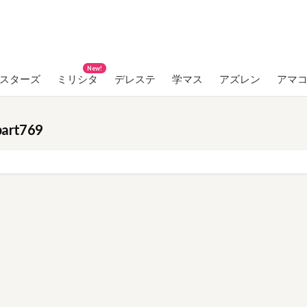
New!
ンスターズ
ミリシタ
デレステ
学マス
アズレン
アマ
t769