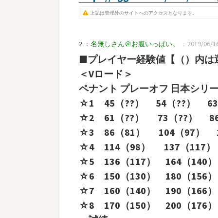
上記は管理外のサイトへのアクセスとなります。
2 ：
名無しさん＠お腹いっぱい。
：2019/06/16(
■プレイヤー経験値【（）内は
＜Vロード＞
ペナント プレーオフ 日本シリ
☆1 45（??） 54（??） 63
☆2 61（??） 73（??） 8
☆3 86（81） 104（97） 1
☆4 114（98） 137（117）
☆5 136（117） 164（140）
☆6 150（130） 180（156）
☆7 160（140） 190（166）
☆8 170（150） 200（176）