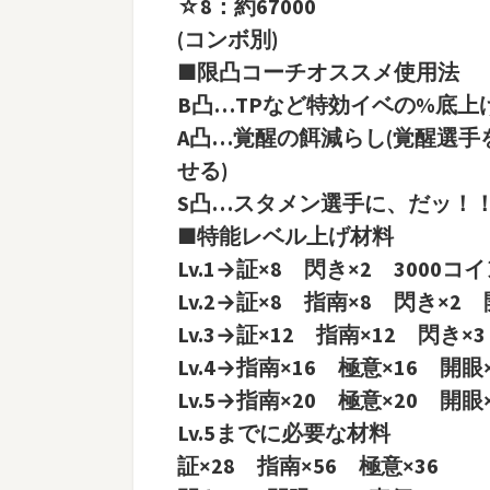
☆8：約67000
(コンボ別)
■限凸コーチオススメ使用法
B凸…TPなど特効イベの%底上げ
A凸…覚醒の餌減らし(覚醒選
せる)
S凸…スタメン選手に、だッ！
■特能レベル上げ材料
Lv.1→証×8 閃き×2 3000コ
Lv.2→証×8 指南×8 閃き×2 
Lv.3→証×12 指南×12 閃き×
Lv.4→指南×16 極意×16 開眼
Lv.5→指南×20 極意×20 開眼
Lv.5までに必要な材料
証×28 指南×56 極意×36