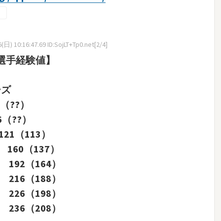
日) 10:16:47.69 ID:SojLT+Tp0.net[2/4]
選手経験値】
ーズ
（??）
6（??）
21（113）
 160（137）
 192（164）
 216（188）
 226（198）
 236（208）