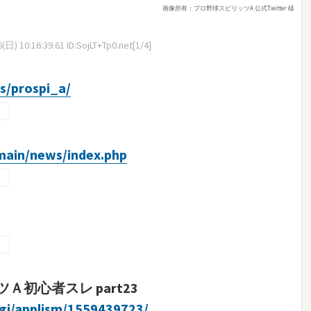
画像所有：プロ野球スピリッツA 公式Twitter 様
日) 10:16:39.61 ID:SojLT+Tp0.net[1/4]
/prospi_a/
/main/news/index.php
初心者スレ part23
cgi/applism/1559439723/