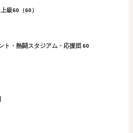
上級60（60）
ト・熱闘スタジアム・応援団 60
】