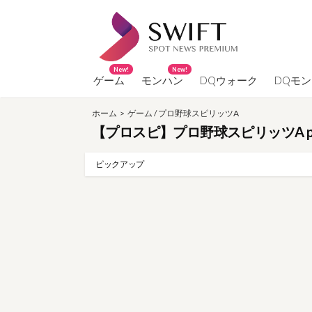
コ
ン
テ
ン
New!
New!
ツ
ゲーム
モンハン
DQウォーク
DQモ
へ
ホーム
>
ゲーム
/
プロ野球スピリッツA
ス
【プロスピ】プロ野球スピリッツA par
キ
ッ
ピックアップ
プ