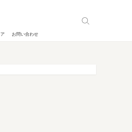
検
索
コア
お問い合わせ
切
り
替
え