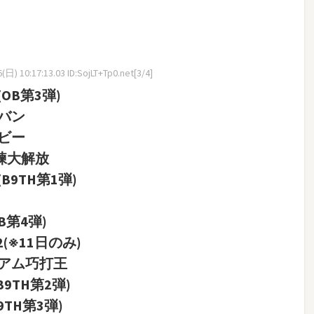
日) 10:17:13.03 ID:SojLT+Tp0.net[3/4]
(OB第3弾)
ラバン
ービー
試練大解放
B9TH第1弾)
B第4弾)
2(※11日のみ)
ロシアム巧打王
B9TH第2弾)
9TH第3弾)