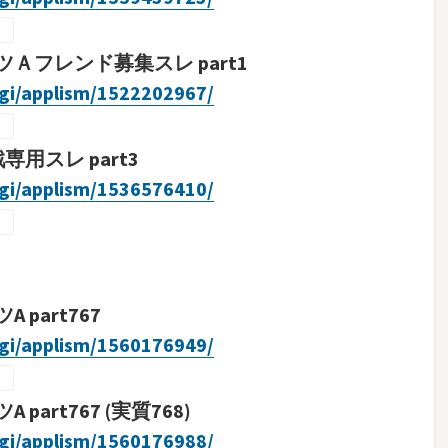
フレンド募集スレ part1
cgi/applism/1522202967/
用スレ part3
cgi/applism/1536576410/
part767
cgi/applism/1560176949/
rt767 (実質768)
cgi/applism/1560176988/