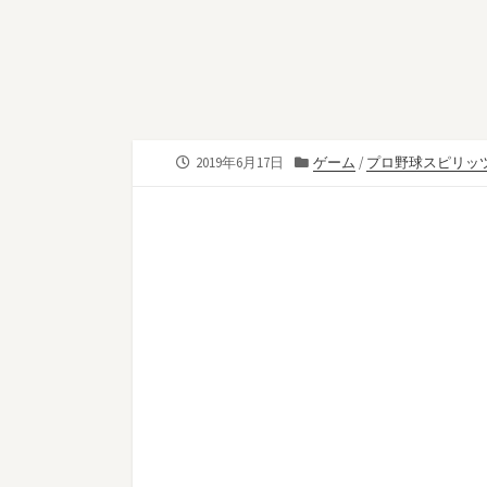
公
カ
2019年6月17日
ゲーム
/
プロ野球スピリッ
開
テ
日
ゴ
リ
ー