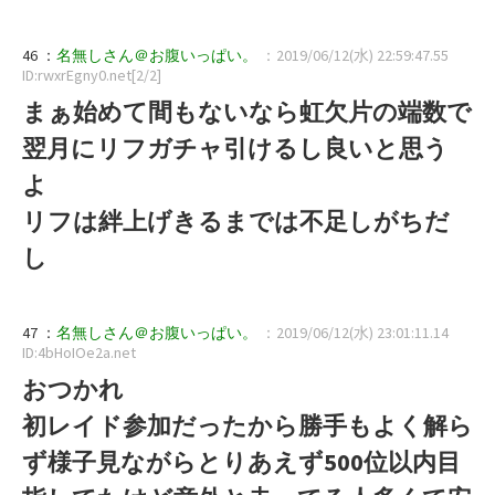
46 ：
名無しさん＠お腹いっぱい。
：2019/06/12(水) 22:59:47.55
ID:rwxrEgny0.net[2/2]
まぁ始めて間もないなら虹欠片の端数で
翌月にリフガチャ引けるし良いと思う
よ
リフは絆上げきるまでは不足しがちだ
し
47 ：
名無しさん＠お腹いっぱい。
：2019/06/12(水) 23:01:11.14
ID:4bHoIOe2a.net
おつかれ
初レイド参加だったから勝手もよく解ら
ず様子見ながらとりあえず500位以内目