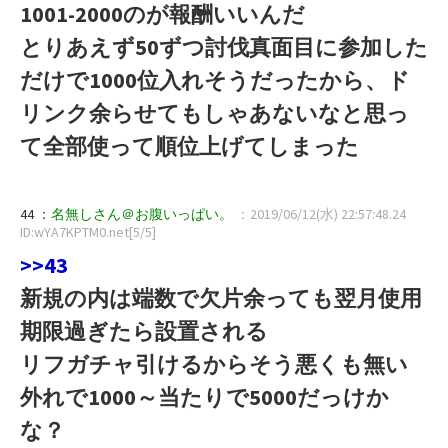
1001-2000のが報酬いいんだ
とりあえず50ずつ討伐真面目に参加した
だけで1000位入れそうだったから、ド
リンク余らせてもしゃあないなと思っ
て全部使って順位上げてしまった
44 ：
名無しさん＠お腹いっぱい。
：2019/06/12(水) 22:57:48.24
ID:wYA7KPTM0.net[5/5]
>>43
新規の内は端数で欠片余っても翌月使用
期限過ぎたら設置される
リフガチャ引けるからそう悪くも無い
外れで1000～当たりで5000だっけか
な？