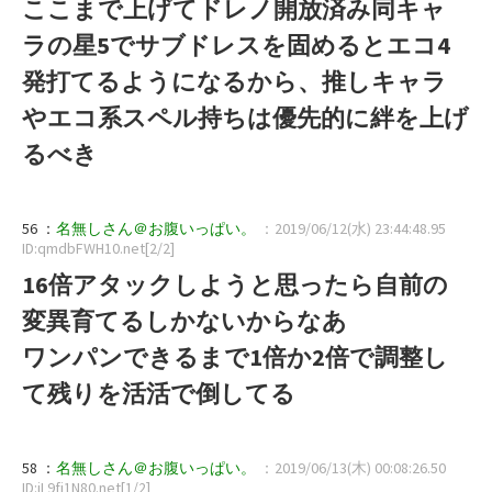
ここまで上げてドレノ開放済み同キャ
ラの星5でサブドレスを固めるとエコ4
発打てるようになるから、推しキャラ
やエコ系スペル持ちは優先的に絆を上げ
るべき
56 ：
名無しさん＠お腹いっぱい。
：2019/06/12(水) 23:44:48.95
ID:qmdbFWH10.net[2/2]
16倍アタックしようと思ったら自前の
変異育てるしかないからなあ
ワンパンできるまで1倍か2倍で調整し
て残りを活活で倒してる
58 ：
名無しさん＠お腹いっぱい。
：2019/06/13(木) 00:08:26.50
ID:jL9fi1N80.net[1/2]