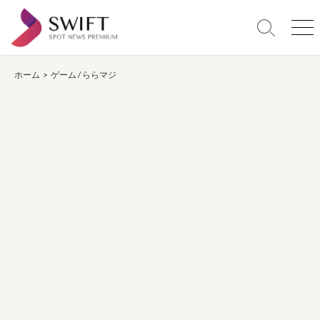
コ
ン
検
メ
テ
索
ニ
ン
切
ュ
り
ー
ホーム
>
ゲーム
/
ららマジ
ツ
替
へ
え
ス
キ
ッ
プ