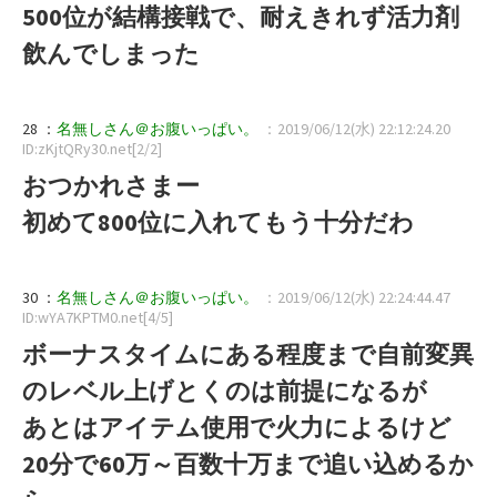
500位が結構接戦で、耐えきれず活力剤
飲んでしまった
28 ：
名無しさん＠お腹いっぱい。
：2019/06/12(水) 22:12:24.20
ID:zKjtQRy30.net[2/2]
おつかれさまー
初めて800位に入れてもう十分だわ
30 ：
名無しさん＠お腹いっぱい。
：2019/06/12(水) 22:24:44.47
ID:wYA7KPTM0.net[4/5]
ボーナスタイムにある程度まで自前変異
のレベル上げとくのは前提になるが
あとはアイテム使用で火力によるけど
20分で60万～百数十万まで追い込めるか