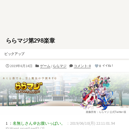
ららマジ第298楽章
ピックアップ
公
カ
2019年6月14日
ゲーム
/
ららマジ
コメント: 0
0
イイね！
開
テ
日
ゴ
リ
ー
画像所有：ららマジ 公式Twitter 様
1 ：
名無しさん＠お腹いっぱい。
：2019/06/10(月) 22:11:01.94
ID:WamLorug0.net[1/2]