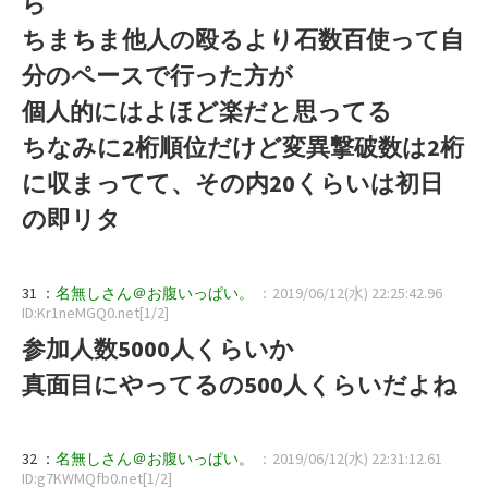
ら
ちまちま他人の殴るより石数百使って自
分のペースで行った方が
個人的にはよほど楽だと思ってる
ちなみに2桁順位だけど変異撃破数は2桁
に収まってて、その内20くらいは初日
の即リタ
31 ：
名無しさん＠お腹いっぱい。
：2019/06/12(水) 22:25:42.96
ID:Kr1neMGQ0.net[1/2]
参加人数5000人くらいか
真面目にやってるの500人くらいだよね
32 ：
名無しさん＠お腹いっぱい。
：2019/06/12(水) 22:31:12.61
ID:g7KWMQfb0.net[1/2]