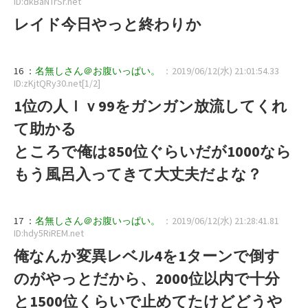
ID:dkBaNTrSr.net
レイド今日やっと終わりか
16 ：
名無しさん＠お腹いっぱい。
：2019/06/12(水) 21:01:54.33
ID:zKjtQRy30.net[1/2]
1位の人ｌｖ99をガンガン放流してくれ
て助かる
ところで俺は850位ぐらいだが1000なら
もう風呂入ってきて大丈夫だよな？
17 ：
名無しさん＠お腹いっぱい。
：2019/06/12(水) 21:28:41.81
ID:hdy5RiREM.net
俺なんか変異レベル4を1ターンで倒す
のがやっとだから、2000位以内で十分
と1500位くらいで止めてたけどどうや