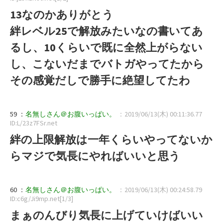
13なのかありがとう
絆レベル25で解放みたいなの書いてあ
るし、10くらいで既に全然上がらない
し、こないだまでバトガやってたから
その感覚だしで勝手に絶望してたわ
59 ：
名無しさん＠お腹いっぱい。
：2019/06/13(木) 00:11:36.77
ID:L/23z7FSr.net
絆の上限解放は一年くらいやってないか
らマジで気長にやればいいと思う
60 ：
名無しさん＠お腹いっぱい。
：2019/06/13(木) 00:24:58.79
ID:c6g/Ji9mp.net[1/3]
まぁのんびり気長に上げていけばいい