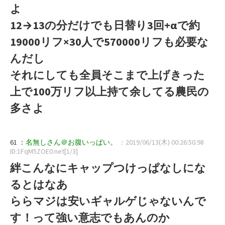
よ
12→13の分だけでも日替り3回+αで約
19000リフ×30人で570000リフも必要な
んだし
それにしても全員そこまで上げきった
上で100万リフ以上持て余してる農民の
多さよ
61 ：
名無しさん＠お腹いっぱい。
：2019/06/13(木) 00:26:50.98
ID:1FqM5ZOE0.net[1/3]
絆こんなにキャップつけっぱなしにな
るとはなあ
ららマジは安いギャルゲじゃないんで
す！って強い意志でもあんのか