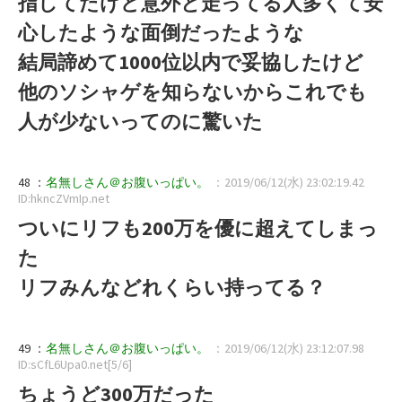
指してたけど意外と走ってる人多くて安
心したような面倒だったような
結局諦めて1000位以内で妥協したけど
他のソシャゲを知らないからこれでも
人が少ないってのに驚いた
48 ：
名無しさん＠お腹いっぱい。
：2019/06/12(水) 23:02:19.42
ID:hkncZVmIp.net
ついにリフも200万を優に超えてしまっ
た
リフみんなどれくらい持ってる？
49 ：
名無しさん＠お腹いっぱい。
：2019/06/12(水) 23:12:07.98
ID:sCfL6Upa0.net[5/6]
ちょうど300万だった