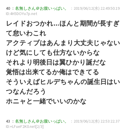
40 ：
名無しさん＠お腹いっぱい。
：2019/06/12(水) 22:49:50.19
ID:4H5DOYu7p.net
レイドおつかれ…ほんと期間が長すぎ
て怠いわこれ
アクティブはあんまり大丈夫じゃない
けど気にしても仕方ないからな
それより明後日は翼ひかり誕だな
覚悟は出来てるか俺はできてる
そういえばヒルデちゃんの誕生日はい
つなんだろう
ホニャと一緒でいいのかな
43 ：
名無しさん＠お腹いっぱい。
：2019/06/12(水) 22:53:22.37
ID:+LFueF2K0.net[2/3]