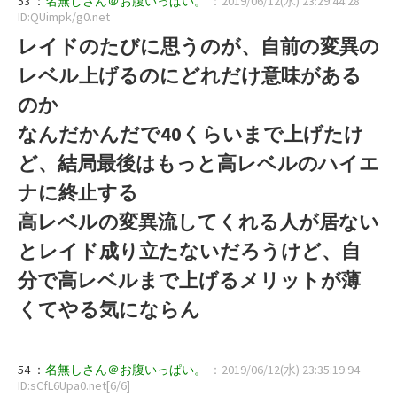
53 ：
名無しさん＠お腹いっぱい。
：2019/06/12(水) 23:29:44.28
ID:QUimpk/g0.net
レイドのたびに思うのが、自前の変異の
レベル上げるのにどれだけ意味がある
のか
なんだかんだで40くらいまで上げたけ
ど、結局最後はもっと高レベルのハイエ
ナに終止する
高レベルの変異流してくれる人が居ない
とレイド成り立たないだろうけど、自
分で高レベルまで上げるメリットが薄
くてやる気にならん
54 ：
名無しさん＠お腹いっぱい。
：2019/06/12(水) 23:35:19.94
ID:sCfL6Upa0.net[6/6]