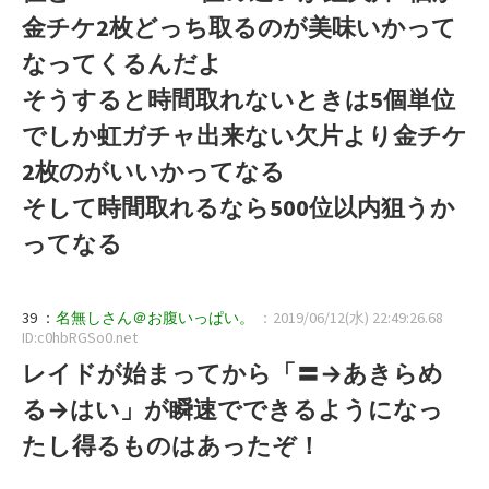
金チケ2枚どっち取るのが美味いかって
なってくるんだよ
そうすると時間取れないときは5個単位
でしか虹ガチャ出来ない欠片より金チケ
2枚のがいいかってなる
そして時間取れるなら500位以内狙うか
ってなる
39 ：
名無しさん＠お腹いっぱい。
：2019/06/12(水) 22:49:26.68
ID:c0hbRGSo0.net
レイドが始まってから「〓→あきらめ
る→はい」が瞬速でできるようになっ
たし得るものはあったぞ！