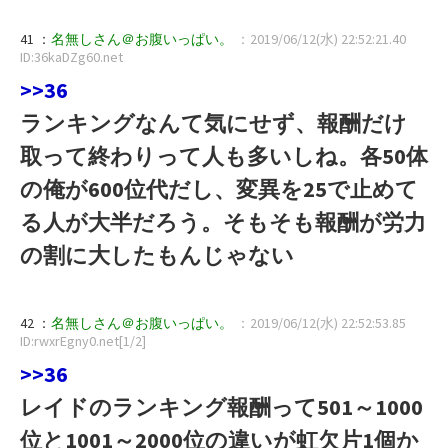
41 ：
名無しさん＠お腹いっぱい。
：2019/06/12(水) 22:52:21.40
ID:36kaDZg60.net
>>36
ランキングなんて気にせず、報酬だけ
取って終わりって人も多いしね。各50体
の俺が600位代だし、変異を25で止めて
る人が大半だろう。そもそも報酬が労力
の割に大したもんじゃない
42 ：
名無しさん＠お腹いっぱい。
：2019/06/12(水) 22:52:53.85
ID:rwxrEgny0.net[1/2]
>>36
レイドのランキング報酬って501～1000
位と1001～2000位の違いが虹欠片1個か