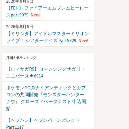
2026年8月6日
【FEH】 ファイアーエムブレムヒーロー
ズpart9079
New!
2026年8月6日
【ミリシタ】アイドルマスターミリオン
ライブ！ シアターデイズ Part5329
New!
月間人気ランキング
【ロマサガRS】ロマンシングサガ リ・
ユニバース★6914
ポケモンGOのナイアンティックとカプ
コンの共同開発『モンスターハンター
ナウ』 クローズドベータテスト 申込開
始
【ヘブバン】ヘブンバーンズレッド
Part1117