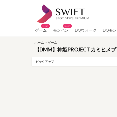
コ
ン
テ
ン
New!
New!
ツ
ゲーム
モンハン
DQウォーク
DQモ
へ
ホーム
>
ゲーム
ス
【DMM】神姫PROJECT カミヒメプ
キ
ッ
ピックアップ
プ