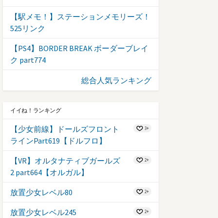
【駅メモ！】ステーションメモリーズ！
525リンク
【PS4】BORDER BREAK ボーダーブレイ
ク part774
総合人気ランキング
イイね！ランキング
【少女前線】ドールズフロント
3+
ラインPart619【ドルフロ】
【VR】オルタナティブガールズ
2+
2 part664【オルガル】
放置少女レベル80
2+
放置少女レベル245
2+