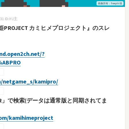
画像所有：freepik 様
31 ID:iYJ主
PROJECT カミヒメプロジェクト』のスレ
ind.open2ch.net/?
%ABPRO
/netgame_s/kamipro/
CT R」で検索(データは通常版と同期されてま
.com/kamihimeproject