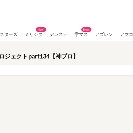
New!
New!
ンスターズ
ミリシタ
デレステ
学マス
アズレン
アマ
ロジェクト part134【神プロ】