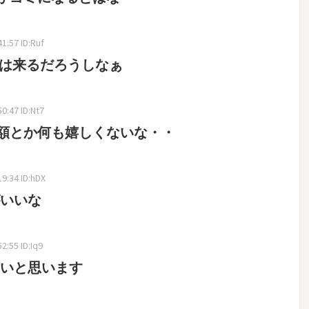
:57 ID:Ruf
額は来るだろうしなぁ
:47 ID:Nt7
額とか何も嬉しくないな・・
9:34 ID:hDX
がいいな
:55 ID:Iq9
良いと思います