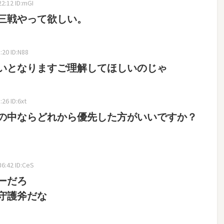
2:12 ID:mGI
三戦やって欲しい。
20 ID:N88
いとなりますご理解してほしいのじゃ
26 ID:6xt
の中ならどれから優先した方がいいですか？
6:42 ID:CeS
ーだろ
守護斧だな