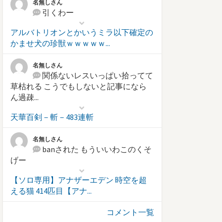
名無しさん
引くわー
アルバトリオンとかいうミラ以下確定の
かませ犬の珍獣ｗｗｗｗｗ...
名無しさん
関係ないレスいっぱい拾ってて
草枯れる こうでもしないと記事になら
ん過疎...
天華百剣－斬－483連斬
名無しさん
banされた もういいわこのくそ
げー
【ソロ専用】アナザーエデン 時空を超
える猫 414匹目【アナ...
コメント一覧