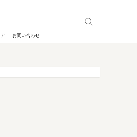
検
索
コア
お問い合わせ
切
り
替
え