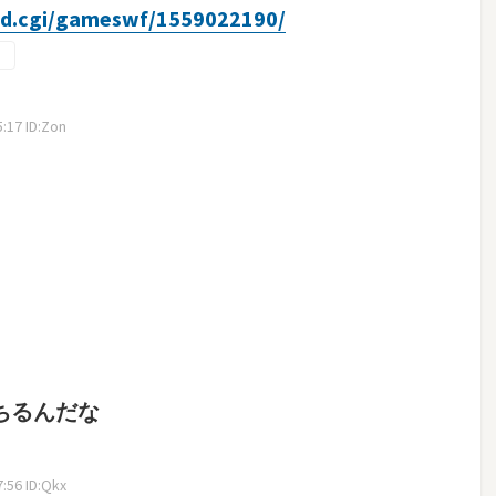
ead.cgi/gameswf/1559022190/
:17 ID:Zon
ちるんだな
:56 ID:Qkx