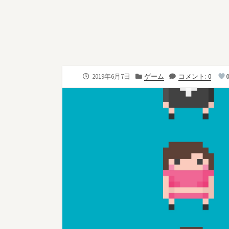
公
カ
2019年6月7日
ゲーム
コメント: 0
開
テ
日
ゴ
リ
ー