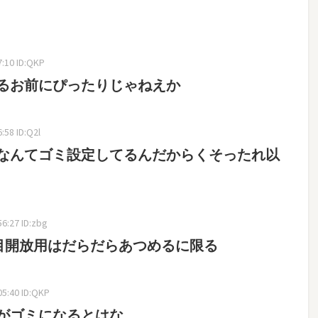
:10 ID:QKP
るお前にぴったりじゃねえか
58 ID:Q2l
なんてゴミ設定してるんだからくそったれ以
6:27 ID:zbg
体目開放用はだらだらあつめるに限る
5:40 ID:QKP
がゴミになるとはな