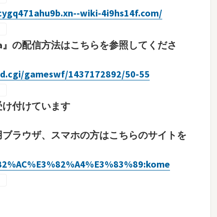
cygq471ahu9b.xn--wiki-4i9hs14f.com/
ma』の配信方法はこちらを参照してくださ
ead.cgi/gameswf/1437172892/50-55
受け付けています
専用ブラウザ、スマホの方はこちらのサイトを
E3%82%AC%E3%82%A4%E3%83%89:kome