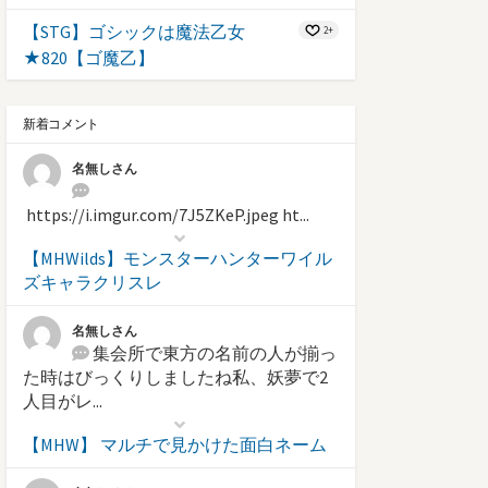
【STG】ゴシックは魔法乙女
2+
★820【ゴ魔乙】
新着コメント
名無しさん
https://i.imgur.com/7J5ZKeP.jpeg ht...
【MHWilds】モンスターハンターワイル
ズキャラクリスレ
名無しさん
集会所で東方の名前の人が揃っ
た時はびっくりしましたね私、妖夢で2
人目がレ...
【MHW】 マルチで見かけた面白ネーム