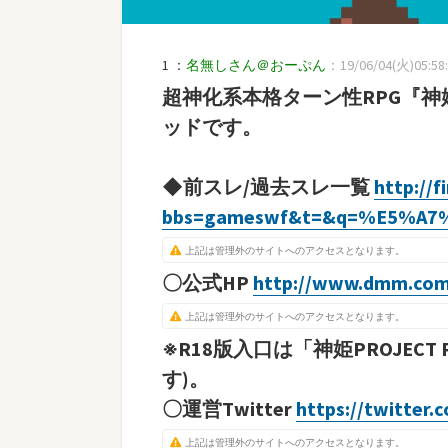
1 ：
名無しさん＠おーぷん
：19/06/04(火)05:58:
超神化系本格ターン性RPG『神姫
ッドです。
◆前スレ/過去スレ一覧
http://f
bbs=gameswf&t=&q=%E5%A7
上記は管理外のサイトへのアクセスとなります。
〇公式HP
http://www.dmm.com
上記は管理外のサイトへのアクセスとなります。
※R18版入口は「神姫PROJE
す)。
〇運営Twitter
https://twitter
上記は管理外のサイトへのアクセスとなります。