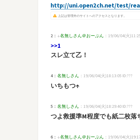
http://uni.open2ch.net/test/r
上記は管理外のサイトへのアクセスとなります。
2：
↓
名無しさん＠おーぷん
：19/06/04(火)11:25
>>1
スレ立て乙！
4：
名無しさん
：19/06/04(火)18:13:05 ID:???
いちもつ↑
5：
名無しさん
：19/06/04(火)18:29:40 ID:???
つよ救援準M程度でも紙二枚落
6：
↓
名無しさん＠おーぷん
：19/06/04(火)19:17