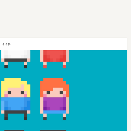
0
イイね！