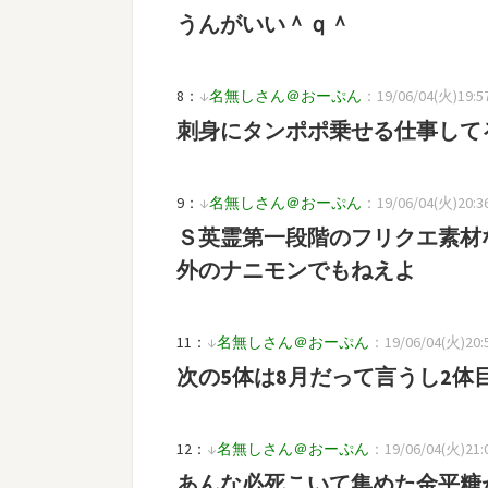
うんがいい＾ｑ＾
8：
↓
名無しさん＠おーぷん
：19/06/04(火)19:57
刺身にタンポポ乗せる仕事して
9：
↓
名無しさん＠おーぷん
：19/06/04(火)20:36:
Ｓ英霊第一段階のフリクエ素材
外のナニモンでもねえよ
11：
↓
名無しさん＠おーぷん
：19/06/04(火)20:5
次の5体は8月だって言うし2
12：
↓
名無しさん＠おーぷん
：19/06/04(火)21:0
あんな必死こいて集めた金平糖