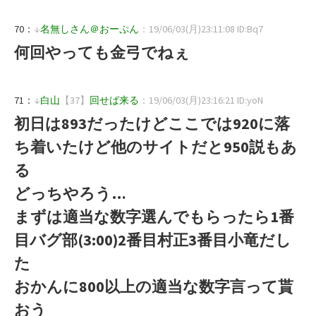
70：
↓
名無しさん＠おーぷん
：19/06/03(月)23:11:08 ID:Bq7
何回やっても金弓でねぇ
71：
↓
白山
【37】
回せば来る
：19/06/03(月)23:16:21 ID:yoN
初日は893だったけどここでは920に落
ち着いたけど他のサイトだと950説もあ
る
どっちやろう…
まずは適当な数字選んでもらったら1番
目バグ部(3:00)2番目村正3番目小竜だし
た
おかんに800以上の適当な数字言って貰
おう