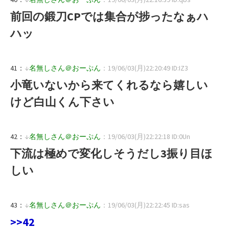
前回の鍛刀CPでは集合が捗ったなぁハ
ハッ
41：
↓
名無しさん＠おーぷん
：19/06/03(月)22:20:49 ID:IZ3
小竜いないから来てくれるなら嬉しい
けど白山くん下さい
42：
↓
名無しさん＠おーぷん
：19/06/03(月)22:22:18 ID:0Un
下流は極めで変化しそうだし3振り目ほ
しい
43：
↓
名無しさん＠おーぷん
：19/06/03(月)22:22:45 ID:sas
>>42