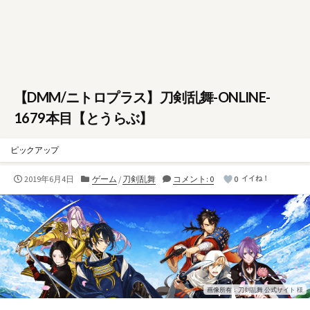
【DMM/ニトロプラス】刀剣乱舞-ONLINE-
1679本目【とうらぶ】
ピックアップ
公
カ
2019年6月4日
ゲーム
/
刀剣乱舞
コメント: 0
0
イイね！
開
テ
日
ゴ
リ
ー
画像所有：刀剣乱舞 公式サイト 様