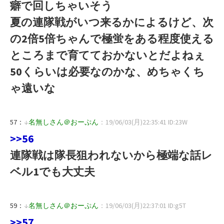
癖で回しちゃいそう
夏の連隊戦がいつ来るかによるけど、次
の2倍5倍ちゃんで極蛍をある程度使える
ところまで育てておかないとだよねぇ
50くらいは必要なのかな、めちゃくち
ゃ遠いな
57：
↓
名無しさん＠おーぷん
：19/06/03(月)22:35:41 ID:23W
>>56
連隊戦は隊長狙われないから極端な話レ
ベル1でも大丈夫
59：
↓
名無しさん＠おーぷん
：19/06/03(月)22:37:01 ID:g5T
>>57