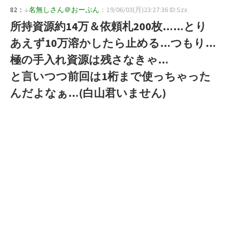
82：
↓
名無しさん＠おーぷん
：19/06/03(月)23:27:36 ID:Szx
所持資源約14万＆依頼札200枚……とり
あえず10万溶かしたら止める…つもり…
極の手入れ資源は残さなきゃ…
と言いつつ前回は1桁まで使っちゃった
んだよなぁ…(白山君いません)