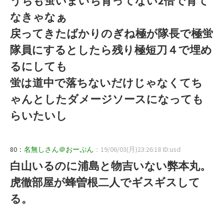
うちも蛍いまいち育ってない2倍で育て
なきゃなぁ
戻ってきたばかりのぎね極が隊長で極蛍
隊員にするとしたら残り極短刀４で埋め
るにしても
蛍は道中で落ちないだけじゃなくてち
ゃんとしたダメージソースになっても
らいたいし
80：
名無しさん＠おーぷん
：19/06/03(月)23:26:18 ID:usd
白山いるのに浦島と物吉いない弊本丸。
虎徹部屋が蜂曽根二人でギスギスして
る。