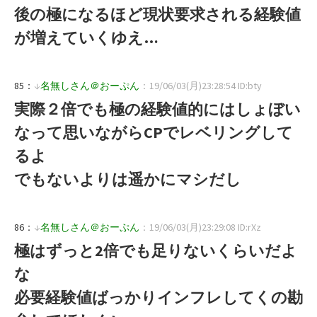
後の極になるほど現状要求される経験値
が増えていくゆえ…
85：
↓
名無しさん＠おーぷん
：19/06/03(月)23:28:54 ID:bty
実際２倍でも極の経験値的にはしょぼい
なって思いながらCPでレベリングして
るよ
でもないよりは遥かにマシだし
86：
↓
名無しさん＠おーぷん
：19/06/03(月)23:29:08 ID:rXz
極はずっと2倍でも足りないくらいだよ
な
必要経験値ばっかりインフレしてくの勘