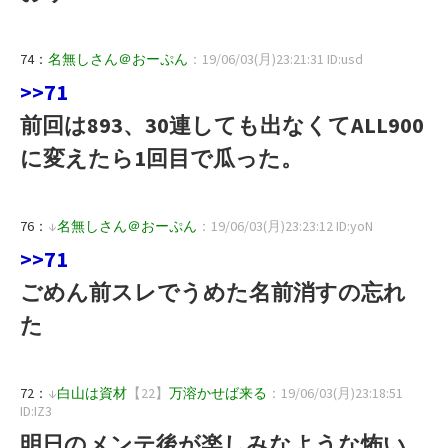
74：
名無しさん＠おーぷん
：19/06/03(月)23:21:31 ID:usd
>>71
前回は893、30連しても出なくてALL900
に変えたら1回目で瓜った。
76：
↓
名無しさん＠おーぷん
：19/06/03(月)23:23:12 ID:yoN
>>71
ごめん前スレでうめた名前消すの忘れ
た
72：
↓
白山は資材
【22】
万溶かせば来る
：19/06/03(月)23:18:51
ID:IZ3
明日のメンテ後が楽しみなような怖い