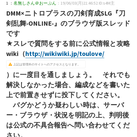
1 ：
名無しさん＠おーぷん
：19/06/03(月)21:46:52 ID:s4M主
DMM×ニトロプラスの刀剣育成SLG『刀
剣乱舞-ONLINE-』のブラウザ版スレッド
です
★スレで質問をする前に公式情報と攻略
wiki（
http://wikiwiki.jp/toulove/
上記は管理外のサイトへのアクセスとなります。
）に一度目を通しましょう。
それでも
解決しなかった場合、編成などを書いた
上で前置きせずに投下してください。
バグかどうか疑わしい時は、サーバ
ー・ブラウザ・状況を明記の上、判明後
は公式の不具合報告へ問い合わせてくだ
さい。