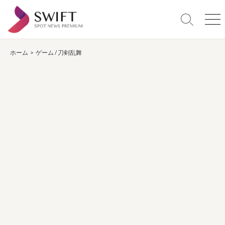
コ
ン
検
メ
テ
索
ニ
ン
切
ュ
り
ー
ホーム
>
ゲーム
/
刀剣乱舞
ツ
替
へ
え
ス
キ
ッ
プ