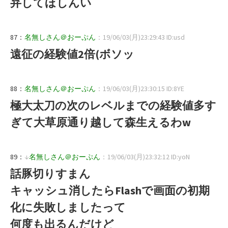
弁してほしんい
87：
名無しさん＠おーぷん
：19/06/03(月)23:29:43 ID:usd
遠征の経験値2倍(ボソッ
88：
名無しさん＠おーぷん
：19/06/03(月)23:30:15 ID:8YE
極大太刀の次のレベルまでの経験値多す
ぎて大草原通り越して森生えるわw
89：
↓
名無しさん＠おーぷん
：19/06/03(月)23:32:12 ID:yoN
話豚切りすまん
キャッシュ消したらFlashで画面の初期
化に失敗しましたって
何度も出るんだけど