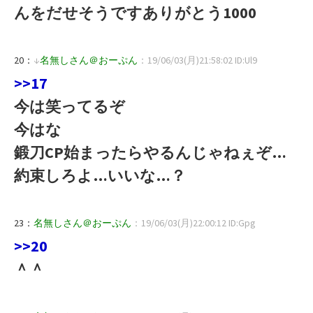
んをだせそうですありがとう1000
20：
↓
名無しさん＠おーぷん
：19/06/03(月)21:58:02 ID:Ul9
>>17
今は笑ってるぞ
今はな
鍛刀CP始まったらやるんじゃねぇぞ…
約束しろよ…いいな…？
23：
名無しさん＠おーぷん
：19/06/03(月)22:00:12 ID:Gpg
>>20
＾＾