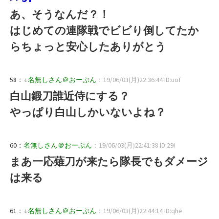
あ、そうなんだ？！
はじめての連隊戦でビビり倒してたか
らちょっと安心したありがとう
58：
↓
名無しさん＠おーぷん
：19/06/03(月)22:36:44 ID:uoT
白山鍛刀誰近侍にする？
やっぱり白山しかいないよね？
60：
名無しさん＠おーぷん
：19/06/03(月)22:41:38 ID:29I
まあ一応薙刀が来たら隊長でもダメージ
は来る
61：
↓
名無しさん＠おーぷん
：19/06/03(月)22:44:14 ID:qhe