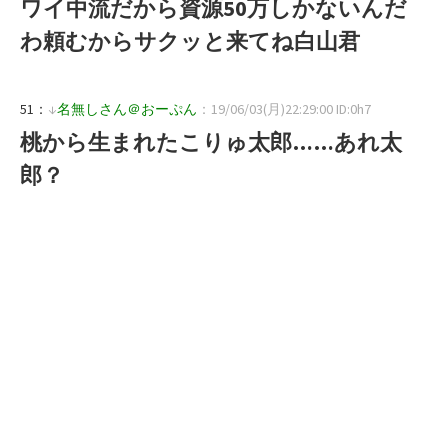
ワイ中流だから資源50万しかないんだ
わ頼むからサクッと来てね白山君
51：
↓
名無しさん＠おーぷん
：19/06/03(月)22:29:00 ID:0h7
桃から生まれたこりゅ太郎……あれ太
郎？