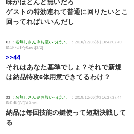
味がほとんど無いだろ
ゲストの特効連れて普通に回りたいとこ
回ってればいいんだし
62 ：
名無しさん＠お腹いっぱい。
：2018/12/06(木) 18:42:02.49
ID:1PFLITPy0.net[2/2]
>>44
それはあなた基準でしょ？それで新規
は納品特攻6体用意できてるわけ？
33 ：
名無しさん＠お腹いっぱい。
：2018/12/06(木) 16:27:37.44
ID:DdUQVQYr0.net
納品は毎回技能の鍵使って短期決戦して
る