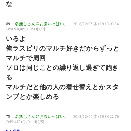
な
69 ：
名無しさん＠お腹いっぱい。
：2018/12/06(木) 19:13:03.84
ID:sFV3Qm5+0.net[1/7]
いるよ
俺ラスピリのマルチ好きだからずっと
マルチで周回
ソロは同じことの繰り返し過ぎて飽き
る
マルチだと他の人の着せ替えとかスタ
ンプとか楽しめる
75 ：
名無しさん＠お腹いっぱい。
：2018/12/06(木) 19:34:22.76
ID:Ph47E+Qv0.net[2/5]