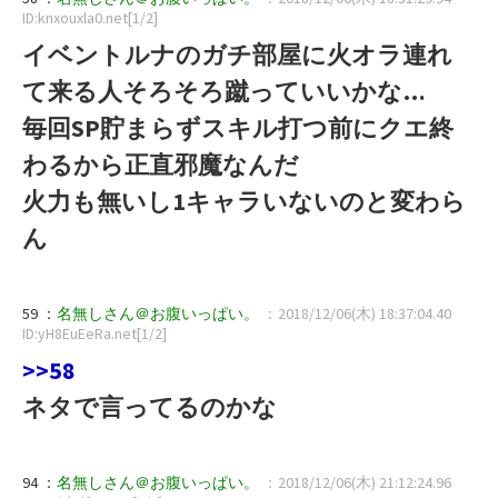
ID:knxouxla0.net[1/2]
イベントルナのガチ部屋に火オラ連れ
て来る人そろそろ蹴っていいかな…
毎回SP貯まらずスキル打つ前にクエ終
わるから正直邪魔なんだ
火力も無いし1キャラいないのと変わら
ん
59 ：
名無しさん＠お腹いっぱい。
：2018/12/06(木) 18:37:04.40
ID:yH8EuEeRa.net[1/2]
>>58
ネタで言ってるのかな
94 ：
名無しさん＠お腹いっぱい。
：2018/12/06(木) 21:12:24.96