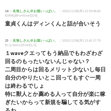
24 ：
名無しさん＠お腹いっぱい。
：2018/12/06(木) 15:39:46.65
ID:RMQBFa+I0.net[3/6]
童貞くんはディンくんと話が合いそう
25 ：
名無しさん＠お腹いっぱい。
：2018/12/06(木) 15:41:37.70
ID:/y/weLo20.net[1/2]
１waveクエってもう納品でもわざわざ
回るのもったいないんじゃない？
二周目からは回るメリット少ないし毎日
自分のやりたいとこ回ってもすぐ一周
は終わるでしょ
特に獸人とか薦める人って自分が楽に稼
ぎたいからって新規を騙してる気がす
るわ