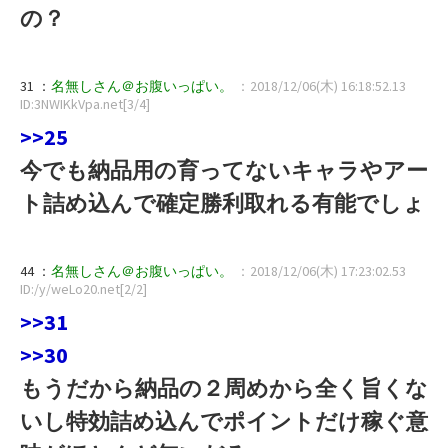
の？
31 ：
名無しさん＠お腹いっぱい。
：2018/12/06(木) 16:18:52.13
ID:3NWIKkVpa.net[3/4]
>>25
今でも納品用の育ってないキャラやアー
ト詰め込んで確定勝利取れる有能でしょ
44 ：
名無しさん＠お腹いっぱい。
：2018/12/06(木) 17:23:02.53
ID:/y/weLo20.net[2/2]
>>31
>>30
もうだから納品の２周めから全く旨くな
いし特効詰め込んでポイントだけ稼ぐ意