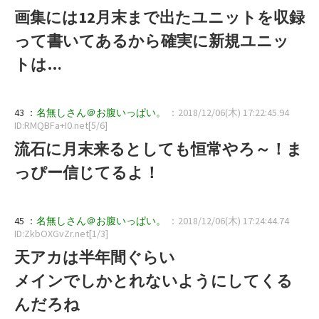
画集には12月末まで出たユニットを収録
って書いてあるから確実に新規ユニッ
トは…
43 ：
名無しさん＠お腹いっぱい。
：2018/12/06(木) 17:22:45.94
ID:RMQBFa+I0.net[5/6]
流石に月末来るとしても恒常やろ～！ま
っぴー信じてるよ！
45 ：
名無しさん＠お腹いっぱい。
：2018/12/06(木) 17:24:44.74
ID:ZkbOXGvZr.net[1/3]
天アカは半年間ぐらい
メインでしかとれないようにしてくる
んだろね