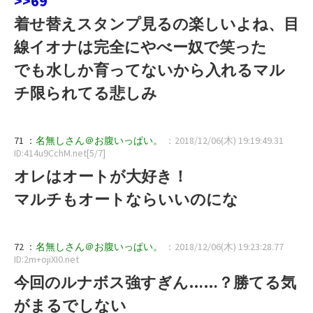
>>69
着せ替えスタンプ見るの楽しいよね、目
線イオナは完全にやべー奴で笑った
でも水しか育ってないから入れるマル
チ限られてる悲しみ
71 ：
名無しさん＠お腹いっぱい。
：2018/12/06(木) 19:19:49.31
ID:414u9CchM.net[5/7]
オレはオートが大好き！
マルチもオートならいいのにな
72 ：
名無しさん＠お腹いっぱい。
：2018/12/06(木) 19:23:28.77
ID:2m+ojiXI0.net
今回のルナボス強すぎん……？勝てる気
がまるでしない