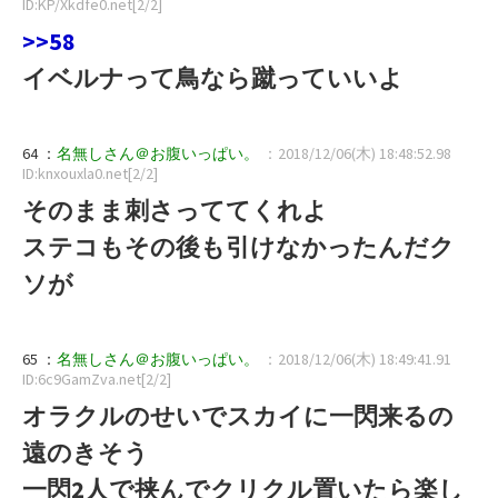
ID:KP/Xkdfe0.net[2/2]
>>58
イベルナって鳥なら蹴っていいよ
64 ：
名無しさん＠お腹いっぱい。
：2018/12/06(木) 18:48:52.98
ID:knxouxla0.net[2/2]
そのまま刺さっててくれよ
ステコもその後も引けなかったんだク
ソが
65 ：
名無しさん＠お腹いっぱい。
：2018/12/06(木) 18:49:41.91
ID:6c9GamZva.net[2/2]
オラクルのせいでスカイに一閃来るの
遠のきそう
一閃2人で挟んでクリクル置いたら楽し