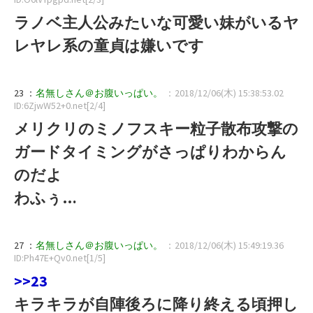
ラノベ主人公みたいな可愛い妹がいるヤ
レヤレ系の童貞は嫌いです
23 ：
名無しさん＠お腹いっぱい。
：2018/12/06(木) 15:38:53.02
ID:6ZjwW52+0.net[2/4]
メリクリのミノフスキー粒子散布攻撃の
ガードタイミングがさっぱりわからん
のだよ
わふぅ…
27 ：
名無しさん＠お腹いっぱい。
：2018/12/06(木) 15:49:19.36
ID:Ph47E+Qv0.net[1/5]
>>23
キラキラが自陣後ろに降り終える頃押し