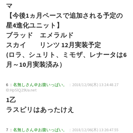
マ
【今後1ヵ月ペースで追加される予定の
星4進化ユニット】
ブラッド エメラルド
スカイ リンツ 12月実装予定
(ロラ、シュリト、ミモザ、レナータは6
月～10月実装済み）
6 ：
名無しさん＠お腹いっぱい。
：2018/12/06(木) 13:24:48.27
ID:HpSlQ29Ua.net
1乙
ラスピリはあったけえ
7 ：
名無しさん＠お腹いっぱい。
：2018/12/06(木) 13:26:47.55