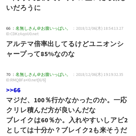
いだろうに
66 ：
名無しさん＠お腹いっぱい。
：2018/12/06(木) 18:54:13.27
ID:CDKzAqoU0.net
アルテマ倍率出してるけどユニオンシ
ャープって85%なのな
70 ：
名無しさん＠お腹いっぱい。
：2018/12/06(木) 19:19:32.35
ID:RMQBFa+I0.net[6/6]
>>66
マジだ、100％行かなかったのか。一応
クリレ積んだ方が良いんだな
ブレイクは60％か。入れやすいしアビ2
としては十分か？ブレイク2も来そうだ