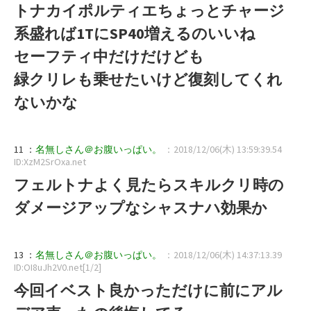
トナカイポルティエちょっとチャージ
系盛れば1TにSP40増えるのいいね
セーフティ中だけだけども
緑クリレも乗せたいけど復刻してくれ
ないかな
11 ：
名無しさん＠お腹いっぱい。
：2018/12/06(木) 13:59:39.54
ID:XzM2SrOxa.net
フェルトナよく見たらスキルクリ時の
ダメージアップなシャスナハ効果か
13 ：
名無しさん＠お腹いっぱい。
：2018/12/06(木) 14:37:13.39
ID:OI8uJh2V0.net[1/2]
今回イベスト良かっただけに前にアル