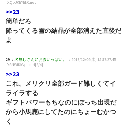
ID:QbJKEYEk0.net
>>23
簡単だろ
降ってくる雪の結晶が全部消えた直後だ
よ
29 ：
名無しさん＠お腹いっぱい。
：2018/12/06(木) 15:57:27.45
ID:3NWIKkVpa.net[2/4]
>>23
これ。メリクリ全部ガード難しくてイ
ライラする
ギフトパワーもちなのにぼっち出現だ
から小馬鹿にしてたのにちょーむかつ
く