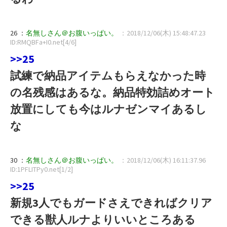
26 ：
名無しさん＠お腹いっぱい。
：2018/12/06(木) 15:48:47.23
ID:RMQBFa+I0.net[4/6]
>>25
試練で納品アイテムもらえなかった時
の名残感はあるな。納品特効詰めオート
放置にしても今はルナゼンマイあるし
な
30 ：
名無しさん＠お腹いっぱい。
：2018/12/06(木) 16:11:37.96
ID:1PFLITPy0.net[1/2]
>>25
新規3人でもガードさえできればクリア
できる獣人ルナよりいいところある