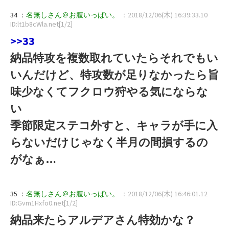
34 ：
名無しさん＠お腹いっぱい。
：2018/12/06(木) 16:39:33.10
ID:lt1b8cWla.net[1/2]
>>33
納品特攻を複数取れていたらそれでもい
いんだけど、特攻数が足りなかったら旨
味少なくてフクロウ狩やる気にならな
い
季節限定ステコ外すと、キャラが手に入
らないだけじゃなく半月の間損するの
がなぁ…
35 ：
名無しさん＠お腹いっぱい。
：2018/12/06(木) 16:46:01.12
ID:Gvm1Hxfo0.net[1/2]
納品来たらアルデアさん特効かな？