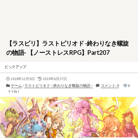
【ラスピリ】ラストピリオド -終わりなき螺旋
の物語- 【ノーストレスRPG】Part207
ピックアップ
公
最
2018年12月9日
2019年6月27日
開
終
カ
ゲーム
/
ラストピリオド – 終わりなき螺旋の物語 –
コメント: 0
0
日
更
テ
イイね！
新
ゴ
日
リ
ー