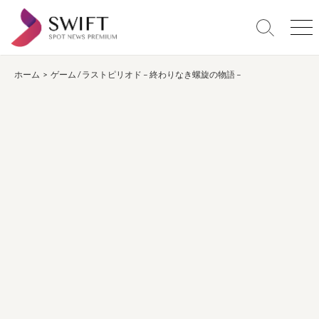
コ
ン
検
メ
テ
索
ニ
ン
切
ュ
り
ー
ホーム
>
ゲーム
/
ラストピリオド – 終わりなき螺旋の物語 –
ツ
替
へ
え
ス
キ
ッ
プ