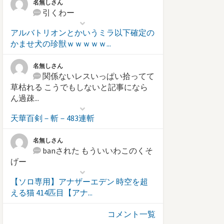
名無しさん
引くわー
アルバトリオンとかいうミラ以下確定の
かませ犬の珍獣ｗｗｗｗｗ...
名無しさん
関係ないレスいっぱい拾ってて
草枯れる こうでもしないと記事になら
ん過疎...
天華百剣－斬－483連斬
名無しさん
banされた もういいわこのくそ
げー
【ソロ専用】アナザーエデン 時空を超
える猫 414匹目【アナ...
コメント一覧