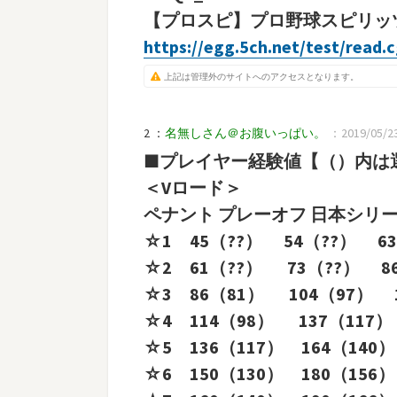
【プロスピ】プロ野球スピリッツA 
https://egg.5ch.net/test/read.
上記は管理外のサイトへのアクセスとなります。
2 ：
名無しさん＠お腹いっぱい。
：2019/05/23
■プレイヤー経験値【（）内は
＜Vロード＞
ペナント プレーオフ 日本シリ
☆1 45（??） 54（??） 63
☆2 61（??） 73（??） 8
☆3 86（81） 104（97） 1
☆4 114（98） 137（117）
☆5 136（117） 164（140）
☆6 150（130） 180（156）