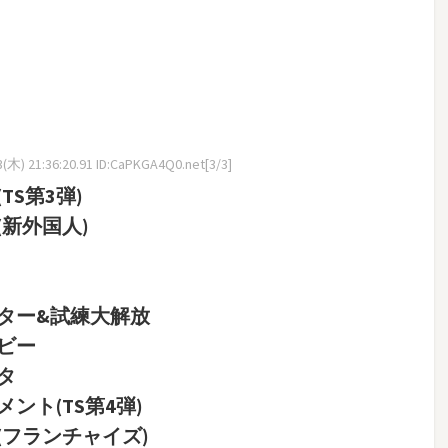
(木) 21:36:20.91 ID:CaPKGA4Q0.net[3/3]
TS第3弾)
(新外国人)
ヒッター&試練大解放
ービー
スタ
メント(TS第4弾)
ク(フランチャイズ)