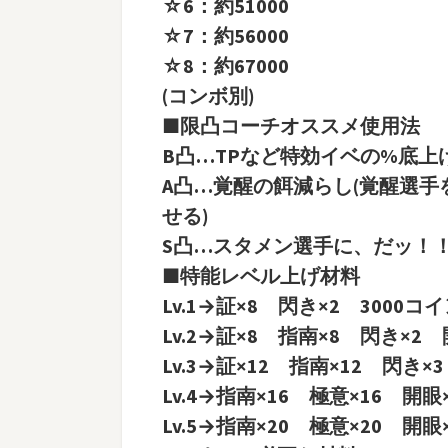
☆6：約51000
☆7：約56000
☆8：約67000
(コンボ別)
■限凸コーチオススメ使用法
B凸…TPなど特効イベの%底上げ
A凸…覚醒の餌減らし(覚醒選
せる)
S凸…スタメン選手に、だッ！
■特能レベル上げ材料
Lv.1→証×8 閃き×2 3000コ
Lv.2→証×8 指南×8 閃き×2 
Lv.3→証×12 指南×12 閃き×
Lv.4→指南×16 極意×16 開眼
Lv.5→指南×20 極意×20 開眼