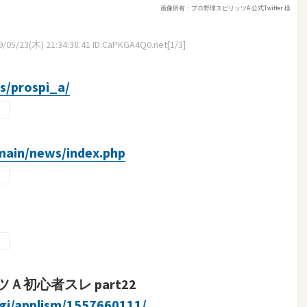
画像所有：プロ野球スピリッツA 公式Twitter 様
/05/23(木) 21:34:38.41 ID:CaPKGA4Q0.net[1/3]
/prospi_a/
/main/news/index.php
初心者スレ part22
cgi/applism/1557660111/