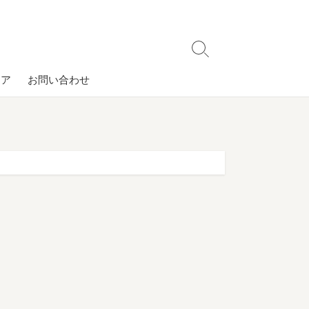
検
索
コア
お問い合わせ
切
り
替
え