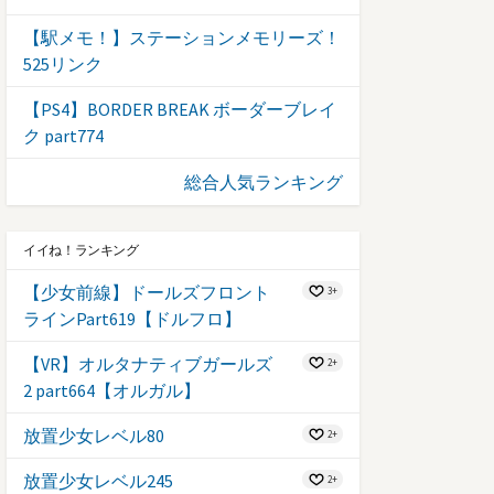
【駅メモ！】ステーションメモリーズ！
525リンク
【PS4】BORDER BREAK ボーダーブレイ
ク part774
総合人気ランキング
イイね！ランキング
【少女前線】ドールズフロント
3+
ラインPart619【ドルフロ】
【VR】オルタナティブガールズ
2+
2 part664【オルガル】
放置少女レベル80
2+
放置少女レベル245
2+