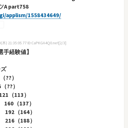
part758
cgi/applism/1558434649/
(木) 21:35:05.77 ID:CaPKGA4Q0.net[2/3]
選手経験値】
ーズ
（??）
6（??）
21（113）
 160（137）
 192（164）
 216（188）