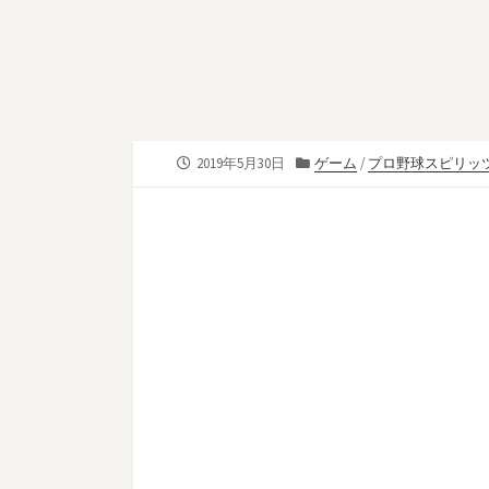
公
カ
2019年5月30日
ゲーム
/
プロ野球スピリッ
開
テ
日
ゴ
リ
ー