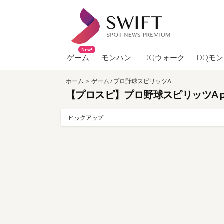
コ
ン
テ
ン
New!
ツ
ゲーム
モンハン
DQウォーク
DQモ
へ
ホーム
>
ゲーム
/
プロ野球スピリッツA
ス
【プロスピ】プロ野球スピリッツA par
キ
ッ
ピックアップ
プ