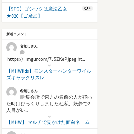
【STG】ゴシックは魔法乙女
2+
★820【ゴ魔乙】
新着コメント
名無しさん
https://i.imgur.com/7J5ZKeP.jpeg ht...
【MHWilds】モンスターハンターワイル
ズキャラクリスレ
名無しさん
集会所で東方の名前の人が揃っ
た時はびっくりしましたね私、妖夢で2
人目がレ...
【MHW】 マルチで見かけた面白ネーム