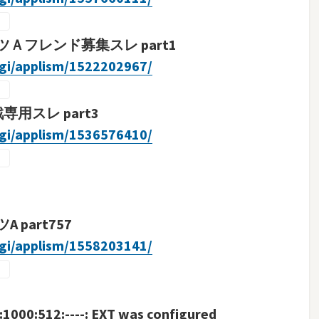
フレンド募集スレ part1
cgi/applism/1522202967/
用スレ part3
cgi/applism/1536576410/
part757
cgi/applism/1558203141/
000:512:----: EXT was configured