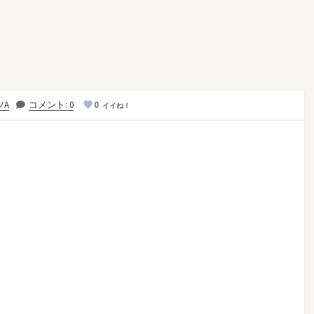
ツA
コメント: 0
0
イイね！