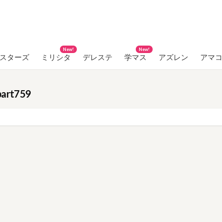
New!
New!
ンスターズ
ミリシタ
デレステ
学マス
アズレン
アマ
t759