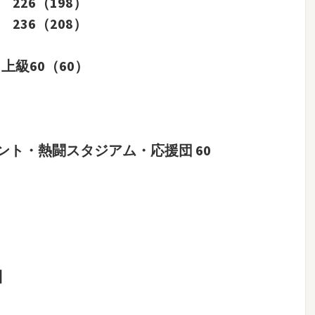
 226（198）
 236（208）
上級60（60）
ト・熱闘スタジアム・応援団 60
】