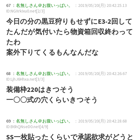
67 ：
名無しさん＠お腹いっぱい。
：2019/05/20(月) 20:42:25.13
ID:NGXrkIxu0.net[2/3]
今日の分の黒豆狩りもせずにE3-2回して
たんだが気付いたら物資箱回収終わって
たわ
案外下りてくるもんなんだな
68 ：
名無しさん＠お腹いっぱい。
：2019/05/20(月) 20:42:26.67
ID:LjhJ6Hhxa.net[3/3]
装備枠220はきつそう
一〇〇式の穴くらいきつそう
69 ：
名無しさん＠お腹いっぱい。
：2019/05/20(月) 20:42:28.68
ID:B6hQNseD0.net[4/9]
SS一枚貼ったくらいで承認欲求がどうと