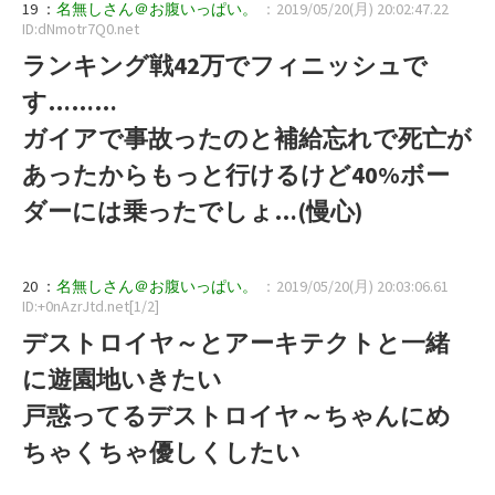
19 ：
名無しさん＠お腹いっぱい。
：2019/05/20(月) 20:02:47.22
ID:dNmotr7Q0.net
ランキング戦42万でフィニッシュで
す………
ガイアで事故ったのと補給忘れで死亡が
あったからもっと行けるけど40%ボー
ダーには乗ったでしょ…(慢心)
20 ：
名無しさん＠お腹いっぱい。
：2019/05/20(月) 20:03:06.61
ID:+0nAzrJtd.net[1/2]
デストロイヤ～とアーキテクトと一緒
に遊園地いきたい
戸惑ってるデストロイヤ～ちゃんにめ
ちゃくちゃ優しくしたい