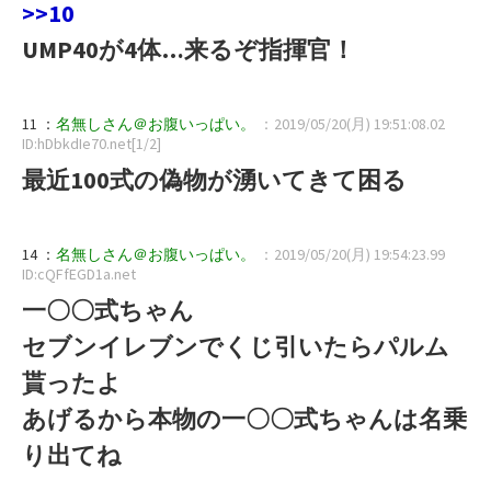
>>10
UMP40が4体…来るぞ指揮官！
11 ：
名無しさん＠お腹いっぱい。
：2019/05/20(月) 19:51:08.02
ID:hDbkdIe70.net[1/2]
最近100式の偽物が湧いてきて困る
14 ：
名無しさん＠お腹いっぱい。
：2019/05/20(月) 19:54:23.99
ID:cQFfEGD1a.net
一〇〇式ちゃん
セブンイレブンでくじ引いたらパルム
貰ったよ
あげるから本物の一〇〇式ちゃんは名乗
り出てね