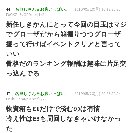
44 ：
名無しさん＠お腹いっぱい。
：2019/05/20(月) 20:22:29.25
ID:CKZ16vOE0.net[1/2]
新任しきかんにとって今回の目玉はマジ
でグローザだから箱掘りつつグローザ
掘って行けばイベントクリアと言って
いい
骨格だのランキング報酬は趣味に片足突
っ込んでる
47 ：
名無しさん＠お腹いっぱい。
：2019/05/20(月) 20:26:38.34
ID:3hE9qmRp0.net[1/2]
物資箱もE1だけで済むのは有情
冷え性はE3も周回しなきゃいけなかっ
た