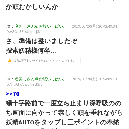
か頭おかしいんか
70 ：
名無しさん＠お腹いっぱい。
：2019/05/20(月) 20:42:49.84
ID:+GO1SEoUr.net[3/4]
さ、準備は整いましたぞ
捜索妖精様何卒…
上記は管理外のサイトへのアクセスとなります。
80 ：
名無しさん＠お腹いっぱい。
：2019/05/20(月) 20:54:09.18
ID:NTp0FoVw0.net[3/3]
>>70
蟻十字路前で一度立ち止まり深呼吸のの
ち画面に向かって恭しく頭を垂れながら
妖精AUTOをタップし三ポイントの奉納