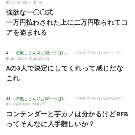
ID:NVLtXtS80.net[2/6]
強欲な一〇〇式
一万円払わされた上に二万円取られてコ
アを盗まれる
41 ：
名無しさん＠お腹いっぱい。
：2019/05/20(月) 20:21:12.01
ID:xmneLOxm0.net[3/15]
Aの3人で決定にしてくれって感じだな
これ
43 ：
名無しさん＠お腹いっぱい。
：2019/05/20(月) 20:22:03.92
ID:B6hQNseD0.net[2/9]
コンテンダーと芋カノは分かるけどRFB
ってそんなに入手難しいか？