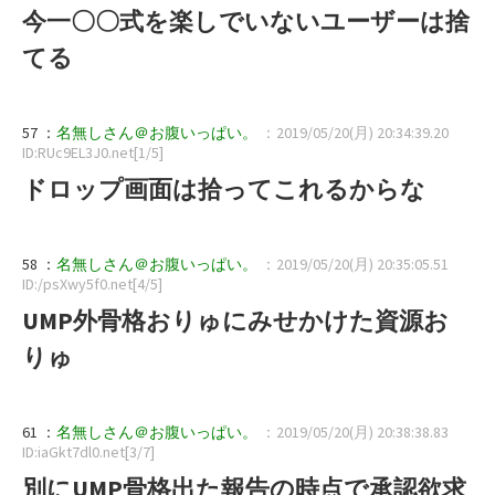
今一〇〇式を楽しでいないユーザーは捨
てる
57 ：
名無しさん＠お腹いっぱい。
：2019/05/20(月) 20:34:39.20
ID:RUc9EL3J0.net[1/5]
ドロップ画面は拾ってこれるからな
58 ：
名無しさん＠お腹いっぱい。
：2019/05/20(月) 20:35:05.51
ID:/psXwy5f0.net[4/5]
UMP外骨格おりゅにみせかけた資源お
りゅ
61 ：
名無しさん＠お腹いっぱい。
：2019/05/20(月) 20:38:38.83
ID:iaGkt7dl0.net[3/7]
別にUMP骨格出た報告の時点で承認欲求