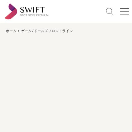
コ
ン
検
メ
テ
索
ニ
ン
切
ュ
り
ー
ホーム
>
ゲーム
/
ドールズフロントライン
ツ
替
へ
え
ス
キ
ッ
プ