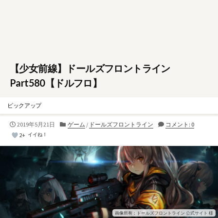
【少女前線】ドールズフロントライン
Part580【ドルフロ】
ピックアップ
公
カ
2019年5月21日
ゲーム
/
ドールズフロントライン
コメント: 0
開
テ
2+
イイね！
日
ゴ
リ
ー
画像所有：ドールズフロントライン 公式サイト 様