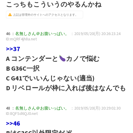
こっちもこういうのやるんかね
上記は管理外のサイトへのアクセスとなります。
46 ：
名無しさん＠お腹いっぱい。
：2019/05/20(月) 20:26:23.24
ID:mQRF4jh8a.net
>>37
A コンテンダーと
カノで悩む
B G36C一択
C G41でいいんじゃない(適当)
D リベロールが枠に入れば後はなんでも
48 ：
名無しさん＠お腹いっぱい。
：2019/05/20(月) 20:29:02.30
ID:8QFSd6QJ0.net
>>46
BはG36C以外限定だぞ