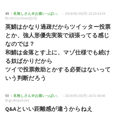
49 ：
名無しさん＠お腹いっぱい。
：2019/05/20(月) 20:29:24.39
ID:rdYiZa/v0.net[3/3]
英鯖はかなり過疎だからツイッター投票
とか、強人形優先実装で頑張ってる感じ
なのでは？
和鯖は金落とす上に、マゾ仕様でも続け
る奴ばかりだから
ツイで投票救助とかする必要はないって
いう判断だろう
50 ：
名無しさん＠お腹いっぱい。
：2019/05/20(月) 20:31:06.66
ID:gcxkizjs0.net
Q&Aといい距離感が違うからねえ