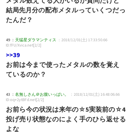
メタル数えてる人がいるか質問だけど
結局先月分の配布メタルっていくつだっ
たんだ？
49 ：
天猛星ダラマンティス
：2018/12/01(土) 17:33:50.66
ID:fFU/Xvica.net[2/2]
>>39
お前は今まで使ったメタルの数を覚え
ているのか？
43 ：
名無しさん＠お腹いっぱい。
：2018/12/01(土) 16:48:06.66
ID:oq+2ytBFd.net[2/2]
お前ら今の状況は来年の☆5実装前の☆4
投げ売り状態なのによく手のひら返せる
よな