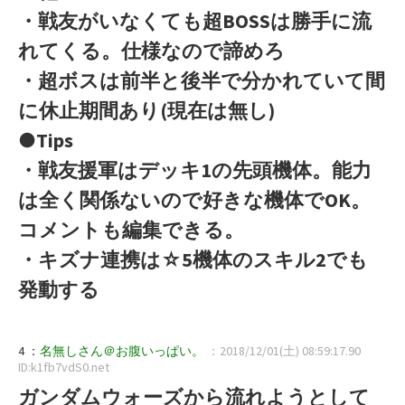
・戦友がいなくても超BOSSは勝手に流
れてくる。仕様なので諦めろ
・超ボスは前半と後半で分かれていて間
に休止期間あり(現在は無し)
●Tips
・戦友援軍はデッキ1の先頭機体。能力
は全く関係ないので好きな機体でOK。
コメントも編集できる。
・キズナ連携は☆5機体のスキル2でも
発動する
4 ：
名無しさん＠お腹いっぱい。
：2018/12/01(土) 08:59:17.90
ID:k1fb7vdS0.net
ガンダムウォーズから流れようとして