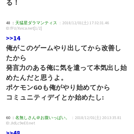
る！
48 ：
天猛星ダラマンティス
：2018/12/01(土) 17:32:31.46
ID:fFU/Xvica.net[1/2]
>>14
俺がこのゲームやり出してから改善し
たから
発言力のある俺に気を遣って本気出し始
めたんだと思うよ。
ポケモンGOも俺がやり始めてから
コミュニティデイとか始めたし:
60 ：
名無しさん＠お腹いっぱい。
：2018/12/01(土) 20:13:35.81
ID:JIdLc9eE0.net
>>48