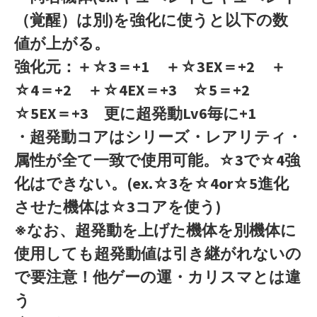
（覚醒）は別)を強化に使うと以下の数
値が上がる。
強化元：＋☆3＝+1 ＋☆3EX＝+2 ＋
☆4＝+2 ＋☆4EX＝+3 ☆5＝+2
☆5EX＝+3 更に超発動Lv6毎に+1
・超発動コアはシリーズ・レアリティ・
属性が全て一致で使用可能。☆3で☆4強
化はできない。(ex.☆3を☆4or☆5進化
させた機体は☆3コアを使う)
※なお、超発動を上げた機体を別機体に
使用しても超発動値は引き継がれないの
で要注意！他ゲーの運・カリスマとは違
う