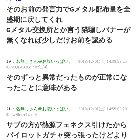
そのお前の発言力でGメタル配布量を全
盛期に戻してくれ
Gメタル交換所とか言う猫騙しバナーが
無くなれば少しだけお前を認める
19 ：
名無しさん＠お腹いっぱい。
：2018/12/01(土) 14:38:53.25
ID:h6QLAB2Ld.net[1/4]
そのずっと異常だったものが正常にな
ったことに意味がある
21 ：
名無しさん＠お腹いっぱい。
：2018/12/01(土) 14:55:03.29
ID:LwBIns+1d.net
サブの方が熱源フェネクス引けたから
パイロットガチャ突っ張ったけどより