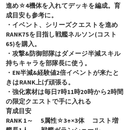
進め☆4機体を入れてデッキを編成。育
成目安も参考に。
・イベント、シリーズクエストを進め
RANK75を目指し戦艦ネルソン(コスト
65)を購入。
・攻撃&防御部隊はダメージ半減スキル
持ちキャラを部隊長に使う。
・EN半減&経験値2倍イベントが来たと
きはRANK上げ頑張る。
・強化素材は毎日7時11時20時から2時間
の限定クエストで手に入れる
育成目安
RANK 1～ 5属性☆3↑×3体 コスト増
艦長1人 戦艦ガランシェール