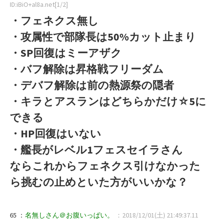
ID:iBiO+al8a.net[1/2]
・フェネクス無し
・攻属性で部隊長は50%カット止まり
・SP回復はミーアザク
・バフ解除は昇格戦フリーダム
・デバフ解除は前の熱源祭の隠者
・キラとアスランはどちらかだけ☆5に
できる
・HP回復はいない
・艦長がレベル1フェスセイラさん
ならこれからフェネクス引けなかった
ら挑むの止めといた方がいいかな？
65 ：
名無しさん＠お腹いっぱい。
：2018/12/01(土) 21:49:37.11