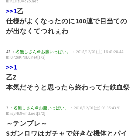
ID:K1HzDAc7p.net
>>1
乙
仕様がよくなったのに100連で目当ての
が出なくてつれぇわ
42 ：
名無しさん＠お腹いっぱい。
：2018/12/01(土) 16:41:28.44
ID:0P2uKPsE0.net[1/2]
>>1
乙Z
本気だそうと思ったら終わってた鉄血祭
2 ：
名無しさん＠お腹いっぱい。
：2018/12/01(土) 08:35:43.91
ID:isyNk8vmd.net[2/2]
～テンプレ～
Sガンロワはガチャで好きな機体とパイ