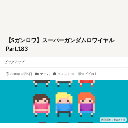
【Sガンロワ】スーパーガンダムロワイヤル
Part.183
ピックアップ
公
カ
2018年12月5日
ゲーム
コメント: 0
0
イイね！
開
テ
日
ゴ
リ
ー
画像所有：freepik 様