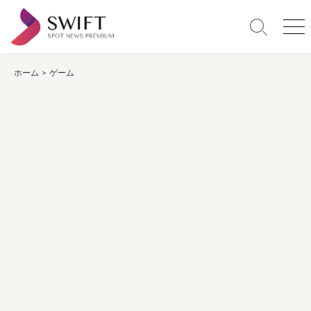
コ
ン
検
メ
テ
索
ニ
ン
切
ュ
り
ー
ホーム
>
ゲーム
ツ
替
へ
え
ス
キ
ッ
プ