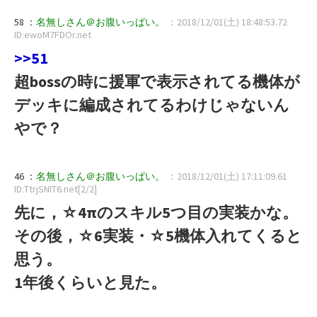
58 ：
名無しさん＠お腹いっぱい。
：2018/12/01(土) 18:48:53.72
ID:ewoM7FDOr.net
>>51
超bossの時に援軍で表示されてる機体が
デッキに編成されてるわけじゃないん
やで？
46 ：
名無しさん＠お腹いっぱい。
：2018/12/01(土) 17:11:09.61
ID:TtrjSNIT6.net[2/2]
先に，☆4πのスキル5つ目の実装かな。
その後，☆6実装・☆5機体入れてくると
思う。
1年後くらいと見た。