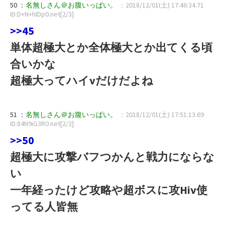
50 ：
名無しさん＠お腹いっぱい。
：2018/12/01(土) 17:46:34.71
ID:D+N+hlDp0.net[2/3]
>>45
単体超極大とか全体極大とか出てくる頃
合いかな
超極大ってハイνだけだよね
51 ：
名無しさん＠お腹いっぱい。
：2018/12/01(土) 17:51:13.69
ID:84N9iG3R0.net[2/2]
>>50
超極大に攻撃バフつかんと戦力にならな
い
一年経ったけど攻略や超ボスに攻Hiν使
ってる人皆無