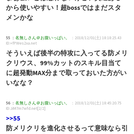
から使いやすい！超bossではまだスタ
メンかな
55 ：
名無しさん＠お腹いっぱい。
：2018/12/01(土) 18:18:25.43
ID:+fPWes2xa.net
そういえば後半の特攻に入ってる防メリ
クリウス、99%カットのスキル目当て
に超発動MAX分まで取っておいた方がい
いなな？
56 ：
名無しさん＠お腹いっぱい。
：2018/12/01(土) 18:45:20.75
ID:JiM7m7wfd.net[2/2]
>>55
防メリクリを進化させるって意味なら引