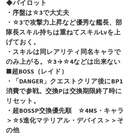
◆パイロット
・序盤は☆3で大丈夫
・☆3で攻撃力上昇など優秀な艦長、部
隊長スキル持ちは重ねてスキルLvを上
げておく。
・スキルは同レアリティ同名キャラで
のみ上がる。☆3→☆4などは出来ない
■超BOSS（レイド）
・「DANGER」クエストクリア後にBP1
消費で参戦。交換Pは交換期限終了時に
リセット。
・超BOSSP交換優先順 ☆4MS・キャラ
＞☆5進化マテリアル・デバイス＞＞そ
の他