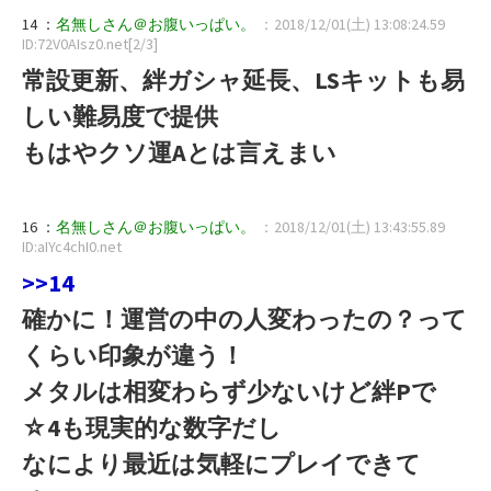
14 ：
名無しさん＠お腹いっぱい。
：2018/12/01(土) 13:08:24.59
ID:72V0AIsz0.net[2/3]
常設更新、絆ガシャ延長、LSキットも易
しい難易度で提供
もはやクソ運Aとは言えまい
16 ：
名無しさん＠お腹いっぱい。
：2018/12/01(土) 13:43:55.89
ID:aIYc4chI0.net
>>14
確かに！運営の中の人変わったの？って
くらい印象が違う！
メタルは相変わらず少ないけど絆Pで
☆4も現実的な数字だし
なにより最近は気軽にプレイできて