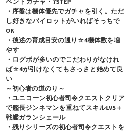
ベントガチャ・7STEP
・序盤は機体優先でガチャを引く。ただ
し好きなパイロットがいればそっちで
OK
・後述の育成目安の通り☆4機体数を増
やす
・ログボが多いのでこだわりがなけれ
ば☆4が引けなくてもさっさと始めて良
い
～初心者の道のり～
・ユニコーン初心者司令クエストクリア
で艦長ジンネマンを重ねてスキルLV5＋
戦艦ガランシェール
・残りシリーズの初心者司令クエストを