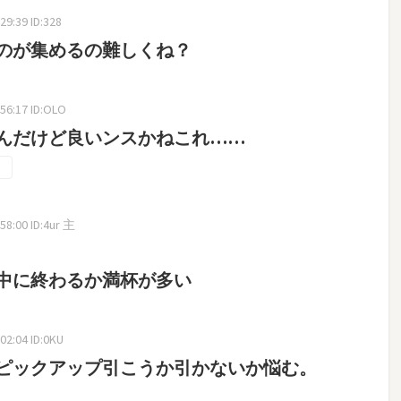
9:39 ID:328
のが集めるの難しくね？
56:17 ID:OLO
んだけど良いンスかねこれ……
58:00 ID:4ur 主
中に終わるか満杯が多い
02:04 ID:0KU
ピックアップ引こうか引かないか悩む。