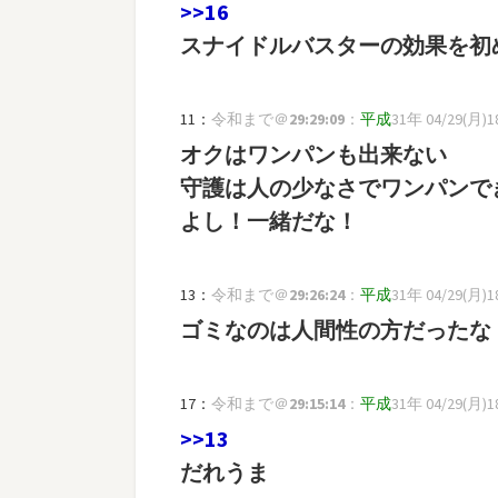
>>16
スナイドルバスターの効果を初
11：
令和まで＠
29:29:09
：
平成
31年 04/29(月)18
オクはワンパンも出来ない
守護は人の少なさでワンパンで
よし！一緒だな！
13：
令和まで＠
29:26:24
：
平成
31年 04/29(月)18
ゴミなのは人間性の方だったな
17：
令和まで＠
29:15:14
：
平成
31年 04/29(月)18
>>13
だれうま