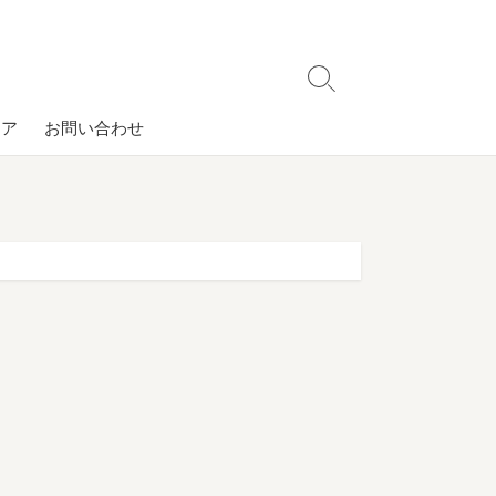
検
索
コア
お問い合わせ
切
り
替
え