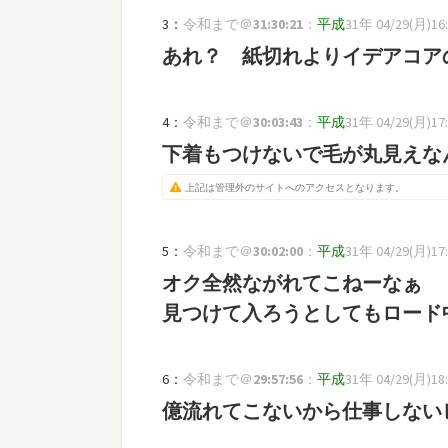
3：
令和まで＠
31:30:21
：
平成
31年 04/29(月)16:2
あれ？ 紙切れよりイデアコア
4：
令和まで＠
30:03:43
：
平成
31年 04/29(月)17:
下着もつけないで毛が丸見えな
上記は管理外のサイトへのアクセスとなります。
5：
令和まで＠
30:02:00
：
平成
31年 04/29(月)17:
オク全然ながれてこねーなぁ
見つけて入ろうとしてもロード
6：
令和まで＠
29:57:56
：
平成
31年 04/29(月)18:
億流れてこないから仕事しない