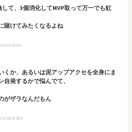
換して、3個消化してMVP取って万一でも虹
に賭けてみたくなるよね
32:15 ID:0zt
いくか、あるいは泥アップアクセを全身にま
ン自発するかで悩んでて、
なのがザラなんだもん
:37:08 ID:0KU