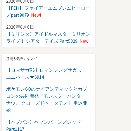
2026年8月6日
【FEH】 ファイアーエムブレムヒーロー
ズpart9079
New!
2026年8月6日
【ミリシタ】アイドルマスターミリオン
ライブ！ シアターデイズ Part5329
New!
月間人気ランキング
【ロマサガRS】ロマンシングサガ リ・
ユニバース★6914
ポケモンGOのナイアンティックとカプ
コンの共同開発『モンスターハンター
ナウ』 クローズドベータテスト 申込開
始
【ヘブバン】ヘブンバーンズレッド
Part1117