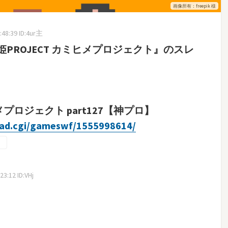
画像所有：freepik 様
48:39 ID:4ur主
PROJECT カミヒメプロジェクト』のスレ
メプロジェクト part127【神プロ】
read.cgi/gameswf/1555998614/
3:12 ID:VHj