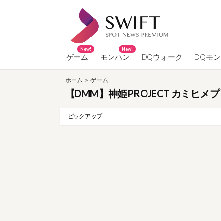
コ
ン
テ
ン
New!
New!
ツ
ゲーム
モンハン
DQウォーク
DQモ
へ
ホーム
>
ゲーム
ス
【DMM】神姫PROJECT カミヒメプ
キ
ッ
ピックアップ
プ