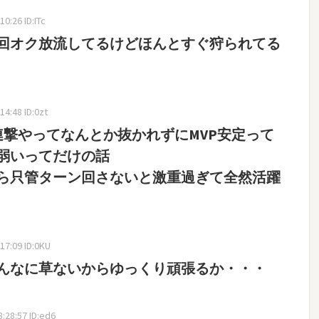
0:26 ID:ITc
一回オク放流してるけどほんとすぐ狩られてる
4:48 ID:0zt
連撃やってなんとか抜かれずにMVP安定って
弱いってだけの話
ら只管ターン回さないと激重過ぎて全然活躍
17:09 ID:0KU
んなに草ないからゆっくり頑張るか・・・
:28:57 ID:ed6