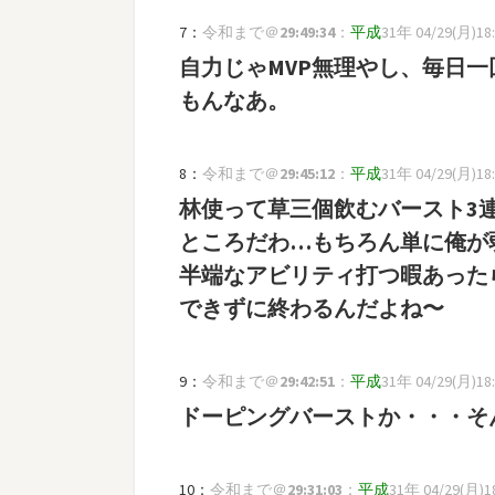
7：
令和まで＠
29:49:34
：
平成
31年 04/29(月)18:1
自力じゃMVP無理やし、毎日
もんなあ。
8：
令和まで＠
29:45:12
：
平成
31年 04/29(月)18:1
林使って草三個飲むバースト3
ところだわ…もちろん単に俺が
半端なアビリティ打つ暇あった
できずに終わるんだよね〜
9：
令和まで＠
29:42:51
：
平成
31年 04/29(月)18:
ドーピングバーストか・・・そ
10：
令和まで＠
29:31:03
：
平成
31年 04/29(月)18