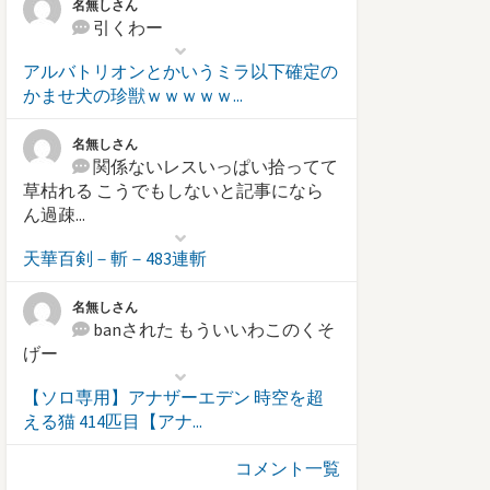
名無しさん
引くわー
アルバトリオンとかいうミラ以下確定の
かませ犬の珍獣ｗｗｗｗｗ...
名無しさん
関係ないレスいっぱい拾ってて
草枯れる こうでもしないと記事になら
ん過疎...
天華百剣－斬－483連斬
名無しさん
banされた もういいわこのくそ
げー
【ソロ専用】アナザーエデン 時空を超
える猫 414匹目【アナ...
コメント一覧