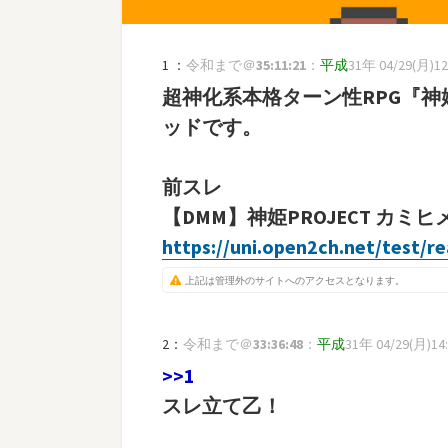
1 ：
令和まで＠
35:11:21
：
平成
31年 04/29(月)12:
超神化系本格ターン性RPG『神姫
ッドです。
前スレ
【DMM】神姫PROJECT カミヒ
https://uni.open2ch.net/test/
上記は管理外のサイトへのアクセスとなります。
2：
令和まで＠
33:36:48
：
平成
31年 04/29(月)14:2
>>1
スレ立て乙！