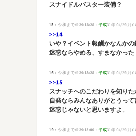
スナイドルバスター装備？
15：
令和まで＠
29:18:28
：
平成
31年 04/29(月)18:
>>14
いや？イベント報酬かなんかの
迷惑ならやめる、すまなかった
16：
令和まで＠
29:15:28
：
平成
31年 04/29(月)18
>>15
スナッチへのこだわりを知りた
自発ならみんなありがとうって
迷惑じゃないと思いますよ。
19：
令和まで＠
29:13:00
：
平成
31年 04/29(月)18: