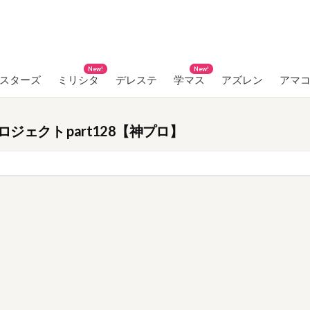
New!
New!
ンスターズ
ミリシタ
デレステ
学マス
アズレン
アマ
ロジェクト part128【神プロ】