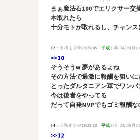
まぁ魔法石100でエリクサー交
本取れたら
十分モトが取れるし、チャンス
12：
令和まで＠
29:27:45
：
平成
31年 04/29(月)18:
>>10
そうそうw 夢があるよね
その方法で過激に報酬を狙いに
とったダルタニアン軍でワンパ
今は後者をやってる
だって自発MVPでもゴミ報酬
14：
令和まで＠
29:22:52
：
平成
31年 04/29(月)18
>>12