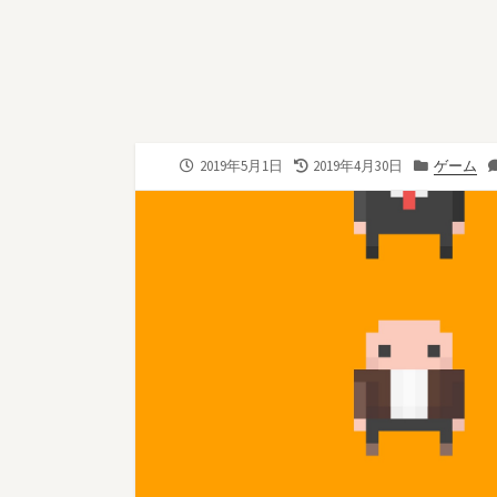
公
最
カ
2019年5月1日
2019年4月30日
ゲーム
開
終
テ
日
更
ゴ
新
リ
日
ー