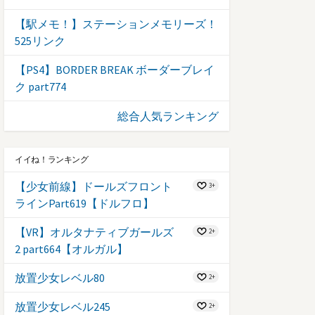
【駅メモ！】ステーションメモリーズ！
525リンク
【PS4】BORDER BREAK ボーダーブレイ
ク part774
総合人気ランキング
イイね！ランキング
【少女前線】ドールズフロント
3+
ラインPart619【ドルフロ】
【VR】オルタナティブガールズ
2+
2 part664【オルガル】
放置少女レベル80
2+
放置少女レベル245
2+