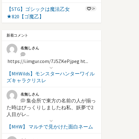
【STG】ゴシックは魔法乙女
2+
★820【ゴ魔乙】
新着コメント
名無しさん
https://i.imgur.com/7J5ZKeP.jpeg ht...
【MHWilds】モンスターハンターワイル
ズキャラクリスレ
名無しさん
集会所で東方の名前の人が揃っ
た時はびっくりしましたね私、妖夢で2
人目がレ...
【MHW】 マルチで見かけた面白ネーム