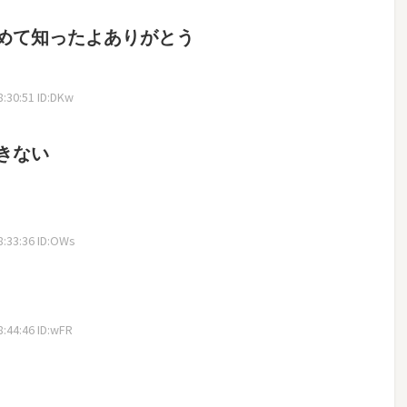
めて知ったよありがとう
:30:51 ID:DKw
きない
:33:36 ID:OWs
:44:46 ID:wFR