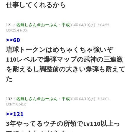
仕事してくれるから
121：
名無しさん＠おーぷん
：
平成
31年 04/10(水)13:04:55
ID:vz5.ee.9o
>>60
琉球トークンはめちゃくちゃ強いぞ
110レベルで爆弾マップの武神の三連激
を耐えるし調整前の大きい爆弾も耐えて
た
132：
名無しさん＠おーぷん
：
平成
31年 04/10(水)13:24:01
ID:NmX.pk.xj
>>121
3年やってるウチの所領でLv110以上っ