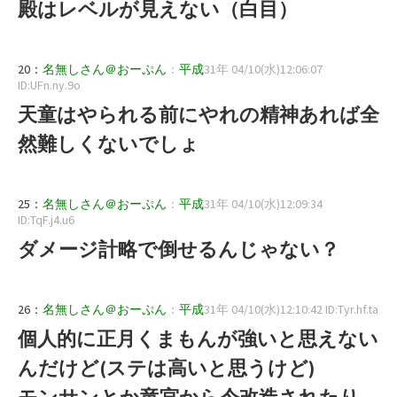
殿はレベルが見えない（白目）
20：
名無しさん＠おーぷん
：
平成
31年 04/10(水)12:06:07
ID:UFn.ny.9o
天童はやられる前にやれの精神あれば全
然難しくないでしょ
25：
名無しさん＠おーぷん
：
平成
31年 04/10(水)12:09:34
ID:TqF.j4.u6
ダメージ計略で倒せるんじゃない？
26：
名無しさん＠おーぷん
：
平成
31年 04/10(水)12:10:42 ID:Tyr.hf.ta
個人的に正月くまもんが強いと思えない
んだけど(ステは高いと思うけど)
モンサンとか竜宮から今改造されたり