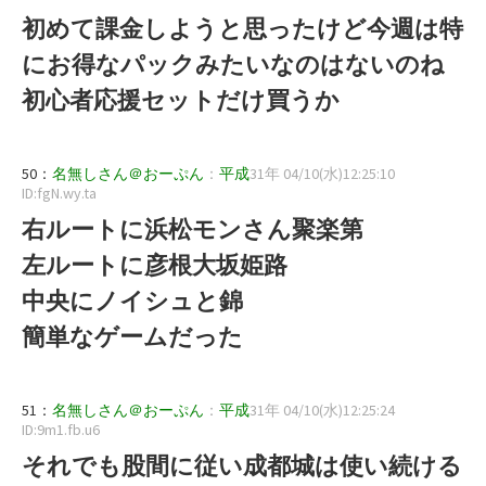
初めて課金しようと思ったけど今週は特
にお得なパックみたいなのはないのね
初心者応援セットだけ買うか
50：
名無しさん＠おーぷん
：
平成
31年 04/10(水)12:25:10
ID:fgN.wy.ta
右ルートに浜松モンさん聚楽第
左ルートに彦根大坂姫路
中央にノイシュと錦
簡単なゲームだった
51：
名無しさん＠おーぷん
：
平成
31年 04/10(水)12:25:24
ID:9m1.fb.u6
それでも股間に従い成都城は使い続ける