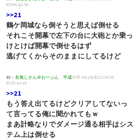
ID:MxL.gs.9o
>>21
鶴ケ岡城なら倒そうと思えば倒せる
それこそ開幕で左下の台に大砲とか乗っ
けとけば開幕で倒せるはず
逃げてくからそのままにしてるけど
43：
名無しさん＠おーぷん
：
平成
31年 04/10(水)12:18:30
ID:3fr.ee.sb
>>21
もう答え出てるけどクリアしてないっ
て言ってる俺に聞かれてもｗ
まあ計略なりでダメージ通る相手はシス
テム上は倒せる