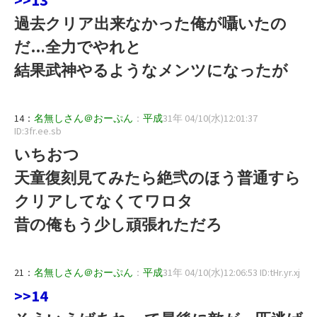
過去クリア出来なかった俺が囁いたの
だ…全力でやれと
結果武神やるようなメンツになったが
14：
名無しさん＠おーぷん
：
平成
31年 04/10(水)12:01:37
ID:3fr.ee.sb
いちおつ
天童復刻見てみたら絶弐のほう普通すら
クリアしてなくてワロタ
昔の俺もう少し頑張れただろ
21：
名無しさん＠おーぷん
：
平成
31年 04/10(水)12:06:53 ID:tHr.yr.xj
>>14