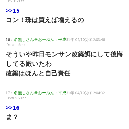
ID:STP.x1.ta
>>15
コン！珠は買えば増えるの
16：
名無しさん＠おーぷん
：
平成
31年 04/10(水)12:03:46
ID:Lxq.o8.nc
そういや昨日モンサン改築餌にして後悔
してる殿いたわ
改築はほんと自己責任
17：
名無しさん＠おーぷん
：
平成
31年 04/10(水)12:04:32
ID:WLh.60.nc
>>16
ま？