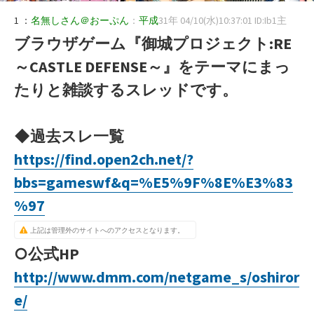
1 ：
名無しさん＠おーぷん
：
平成
31年 04/10(水)10:37:01 ID:Ib1主
ブラウザゲーム『御城プロジェクト:RE
～CASTLE DEFENSE～』をテーマにまっ
たりと雑談するスレッドです。
◆過去スレ一覧
https://find.open2ch.net/?
bbs=gameswf&q=%E5%9F%8E%E3%83
%97
上記は管理外のサイトへのアクセスとなります。
○公式HP
http://www.dmm.com/netgame_s/oshiror
e/