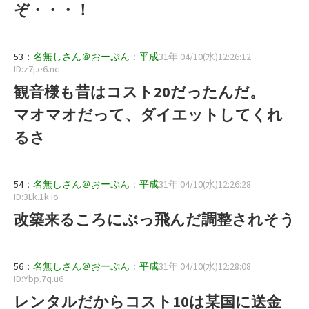
ぞ・・・！
53：
名無しさん＠おーぷん
：
平成
31年 04/10(水)12:26:12
ID:z7j.e6.nc
観音様も昔はコスト20だったんだ。
マオマオだって、ダイエットしてくれ
るさ
54：
名無しさん＠おーぷん
：
平成
31年 04/10(水)12:26:28
ID:3Lk.1k.io
改築来るころにぶっ飛んだ調整されそう
56：
名無しさん＠おーぷん
：
平成
31年 04/10(水)12:28:08
ID:Ybp.7q.u6
レンタルだからコスト10は某国に送金