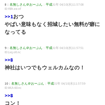
8：
名無しさん＠おーぷん
：
平成
31年 04/10(水)11:57:08
ID:YBh.ee.nf
>>1
おつ
やばい意味もなく招城したい無料が癖に
なってる
9：
名無しさん＠おーぷん
：
平成
31年 04/10(水)11:57:51
ID:Lxq.o8.nc
>>8
神社はいつでもウェルカムなの！
10：
名無しさん＠おーぷん
：
平成
31年 04/10(水)11:57:59
ID:WLh.60.nc
>>8
コン！