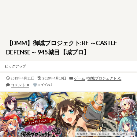
【DMM】御城プロジェクト:RE ～CASTLE
DEFENSE～ 945城目【城プロ】
ピックアップ
公
最
カ
2019年4月11日
2019年4月10日
ゲーム
/
御城プロジェクト:RE
開
終
テ
コメント: 0
0
イイね！
日
更
ゴ
新
リ
日
ー
画像所有：御城プロジェクト:RE 公式サイト 様