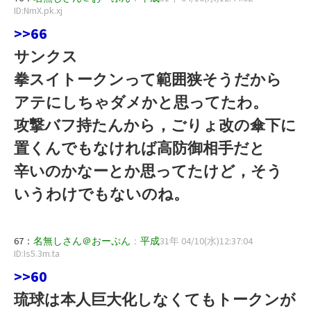
ID:NmX.pk.xj
>>66
サンクス
拳スイトークンって範囲狭そうだから
アテにしちゃダメかと思ってたわ。
攻撃バフ持たんから，ごりょ改の傘下に
置くんでもなければ高防御相手だと
辛いのかなーとか思ってたけど，そう
いうわけでもないのね。
67：
名無しさん＠おーぷん
：
平成
31年 04/10(水)12:37:04
ID:Is5.3m.ta
>>60
琉球は本人巨大化しなくてもトークンが