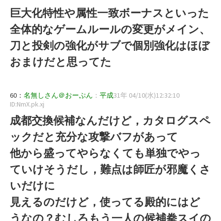
巨大化特性や属性一致ボーナスといった
全体的なゲームルールの変更がメイン、
刀と投剣の強化がサブで個別強化はほぼ
おまけだと思ってた
60：
名無しさん＠おーぷん
：
平成
31年 04/10(水)12:32:10
ID:NmX.pk.xj
成都交換候補なんだけど，カタログスペ
ックだと充分な攻撃バフがあって
他から盛ってやらなくても単独でやっ
ていけそうだし，難点は師匠が邪魔くさ
いだけに
見えるのだけど，使ってる殿的にはど
うなの？むしろもう一人の候補拳スイの