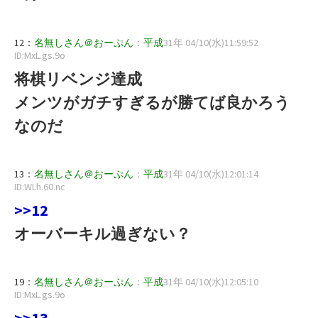
12：
名無しさん＠おーぷん
：
平成
31年 04/10(水)11:59:52
ID:MxL.gs.9o
将棋リベンジ達成
メンツがガチすぎるが勝てば良かろう
なのだ
13：
名無しさん＠おーぷん
：
平成
31年 04/10(水)12:01:14
ID:WLh.60.nc
>>12
オーバーキル過ぎない？
19：
名無しさん＠おーぷん
：
平成
31年 04/10(水)12:05:10
ID:MxL.gs.9o
>>13