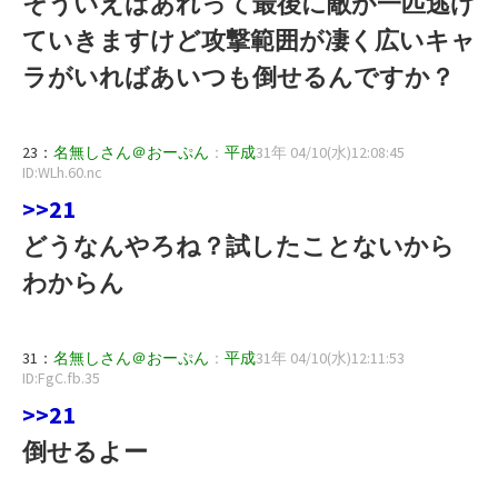
そういえばあれって最後に敵が一匹逃げ
ていきますけど攻撃範囲が凄く広いキャ
ラがいればあいつも倒せるんですか？
23：
名無しさん＠おーぷん
：
平成
31年 04/10(水)12:08:45
ID:WLh.60.nc
>>21
どうなんやろね？試したことないから
わからん
31：
名無しさん＠おーぷん
：
平成
31年 04/10(水)12:11:53
ID:FgC.fb.35
>>21
倒せるよー