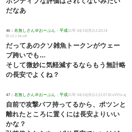
ポジティブな評価はされてないみたい
だなあ
46：
名無しさん＠おーぷん
：
平成
31年 04/10(水)12:20:24
ID:zZJ.3e.u6
だってあのクソ雑魚トークンがウェー
ブ跨いでも…
そして微妙に気軽減するならもう無計略
の長安でよくね？
47：
名無しさん＠おーぷん
：
平成
31年 04/10(水)12:22:07 ID:oVY.tv.xj
自前で攻撃バフ持ってるから、ポツンと
離れたところに置くには長安よりいい
かな？