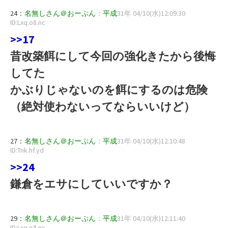
24：
名無しさん＠おーぷん
：
平成
31年 04/10(水)12:09:30
ID:Lxq.o8.nc
>>17
昔改築餌にして今回の強化きたから後悔
してた
かぶりじゃないのを餌にするのは危険
（絶対使わないってならいいけど）
27：
名無しさん＠おーぷん
：
平成
31年 04/10(水)12:10:48
ID:Tnk.hf.yd
>>24
鎌倉をエサにしていいですか？
29：
名無しさん＠おーぷん
：
平成
31年 04/10(水)12:11:40
ID:Lxq.o8.nc