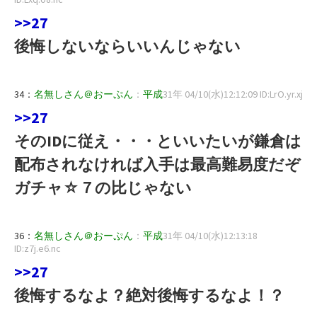
>>27
後悔しないならいいんじゃない
34：
名無しさん＠おーぷん
：
平成
31年 04/10(水)12:12:09 ID:LrO.yr.xj
>>27
そのIDに従え・・・といいたいが鎌倉は
配布されなければ入手は最高難易度だぞ
ガチャ☆７の比じゃない
36：
名無しさん＠おーぷん
：
平成
31年 04/10(水)12:13:18
ID:z7j.e6.nc
>>27
後悔するなよ？絶対後悔するなよ！？