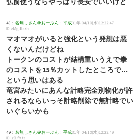
弘前使うならやっぱり長安でいいけど
48：
名無しさん＠おーぷん
：
平成
31年 04/10(水)12:22:47
ID:eMg.fb.xh
マオマオがいると強化という発想は悪
くないんだけどね
トークンのコストが結構重いうえで拳
のコストを15％カットしたところで…
という思いはある
竜宮みたいにあんな計略完全別物化が許
されるならいっそ計略削除で無計略でい
いぐらいかも
49：
名無しさん＠おーぷん
：
平成
31年 04/10(水)12:22:49
ID:lzB.fb.ta