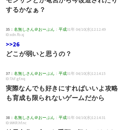
するかなぁ？
35：
名無しさん＠おーぷん
：
平成
31年 04/10(水)12:12:49
ID:xdn.fb.xj
>>26
どこが弱いと思うの？
37：
名無しさん＠おーぷん
：
平成
31年 04/10(水)12:14:15
ID:TAF.gf.nq
実際なんでも好きにすればいいよ攻略
も育成も限られないゲームだから
38：
名無しさん＠おーぷん
：
平成
31年 04/10(水)12:14:31
ID:WKR.hf.nc