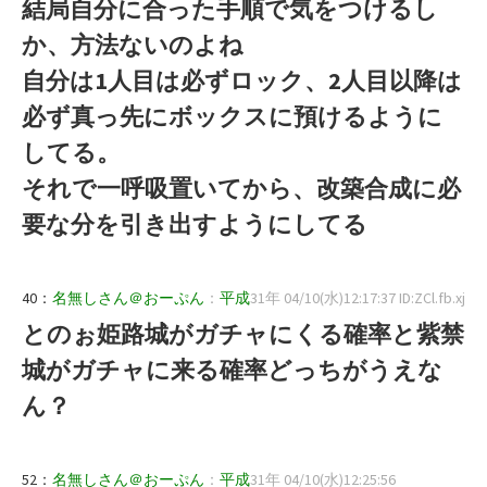
結局自分に合った手順で気をつけるし
か、方法ないのよね
自分は1人目は必ずロック、2人目以降は
必ず真っ先にボックスに預けるように
してる。
それで一呼吸置いてから、改築合成に必
要な分を引き出すようにしてる
40：
名無しさん＠おーぷん
：
平成
31年 04/10(水)12:17:37 ID:ZCl.fb.xj
とのぉ姫路城がガチャにくる確率と紫禁
城がガチャに来る確率どっちがうえな
ん？
52：
名無しさん＠おーぷん
：
平成
31年 04/10(水)12:25:56