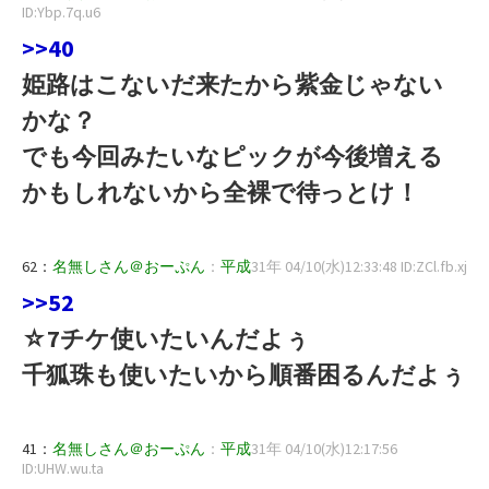
ID:Ybp.7q.u6
>>40
姫路はこないだ来たから紫金じゃない
かな？
でも今回みたいなピックが今後増える
かもしれないから全裸で待っとけ！
62：
名無しさん＠おーぷん
：
平成
31年 04/10(水)12:33:48 ID:ZCl.fb.xj
>>52
☆7チケ使いたいんだよぅ
千狐珠も使いたいから順番困るんだよぅ
41：
名無しさん＠おーぷん
：
平成
31年 04/10(水)12:17:56
ID:UHW.wu.ta