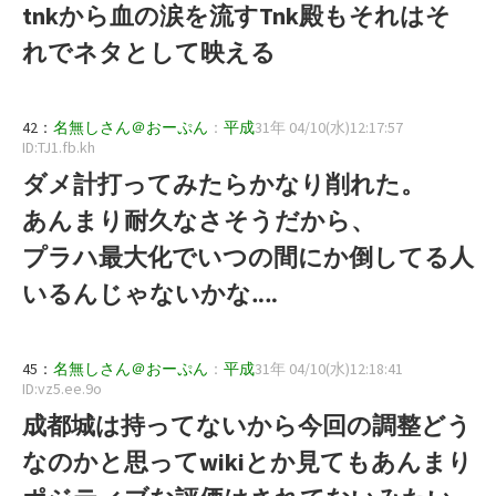
tnkから血の涙を流すTnk殿もそれはそ
れでネタとして映える
42：
名無しさん＠おーぷん
：
平成
31年 04/10(水)12:17:57
ID:TJ1.fb.kh
ダメ計打ってみたらかなり削れた。
あんまり耐久なさそうだから、
プラハ最大化でいつの間にか倒してる人
いるんじゃないかな‥‥
45：
名無しさん＠おーぷん
：
平成
31年 04/10(水)12:18:41
ID:vz5.ee.9o
成都城は持ってないから今回の調整どう
なのかと思ってwikiとか見てもあんまり