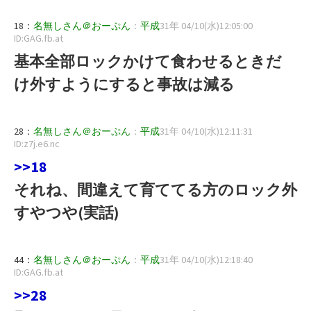
18：
名無しさん＠おーぷん
：
平成
31年 04/10(水)12:05:00
ID:GAG.fb.at
基本全部ロックかけて食わせるときだ
け外すようにすると事故は減る
28：
名無しさん＠おーぷん
：
平成
31年 04/10(水)12:11:31
ID:z7j.e6.nc
>>18
それね、間違えて育ててる方のロック外
すやつや(実話)
44：
名無しさん＠おーぷん
：
平成
31年 04/10(水)12:18:40
ID:GAG.fb.at
>>28