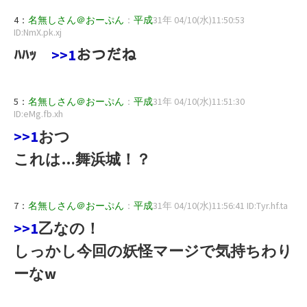
4：
名無しさん＠おーぷん
：
平成
31年 04/10(水)11:50:53
ID:NmX.pk.xj
ﾊﾊｯ
>>1
おつだね
5：
名無しさん＠おーぷん
：
平成
31年 04/10(水)11:51:30
ID:eMg.fb.xh
>>1
おつ
これは…舞浜城！？
7：
名無しさん＠おーぷん
：
平成
31年 04/10(水)11:56:41 ID:Tyr.hf.ta
>>1
乙なの！
しっかし今回の妖怪マージで気持ちわり
ーなw