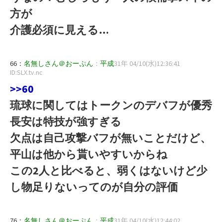
方が
介護必須に見える…
66：
名無しさん＠おーぷん
：
平成
31年 04/10(水)12:36:41
ID:SLX.tv.nc
>>60
琉球に関してはトークンのデバフが優秀
長安は特技が強すぎる
欠点は自己攻撃バフが無いことだけど、
平山は他から貰いやすいからね
この2人と比べると、弱くはないけど少
し物足りないってのが自分の評価
76：
名無しさん＠おーぷん
：
平成
31年 04/10(水)12:44:02