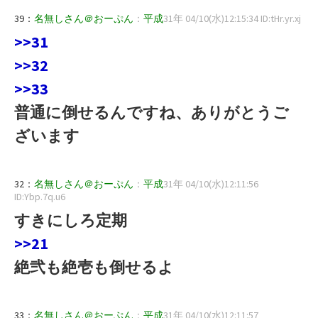
39：
名無しさん＠おーぷん
：
平成
31年 04/10(水)12:15:34 ID:tHr.yr.xj
>>31
>>32
>>33
普通に倒せるんですね、ありがとうご
ざいます
32：
名無しさん＠おーぷん
：
平成
31年 04/10(水)12:11:56
ID:Ybp.7q.u6
すきにしろ定期
>>21
絶弐も絶壱も倒せるよ
33：
名無しさん＠おーぷん
：
平成
31年 04/10(水)12:11:57