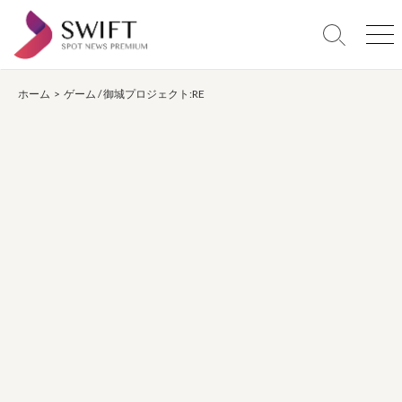
コ
ン
検
メ
テ
索
ニ
ン
切
ュ
り
ー
ホーム
>
ゲーム
/
御城プロジェクト:RE
ツ
替
へ
え
ス
キ
ッ
プ