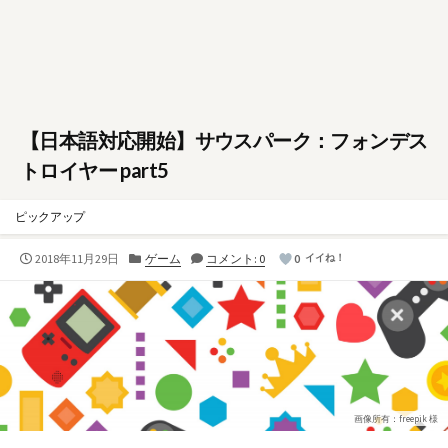
【日本語対応開始】サウスパーク：フォンデス
トロイヤー part5
ピックアップ
公
カ
2018年11月29日
ゲーム
コメント: 0
0
イイね！
開
テ
日
ゴ
リ
ー
画像所有：freepik 様