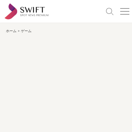
コ
ン
検
メ
テ
索
ニ
ン
切
ュ
り
ー
ホーム
>
ゲーム
ツ
替
へ
え
ス
キ
ッ
プ