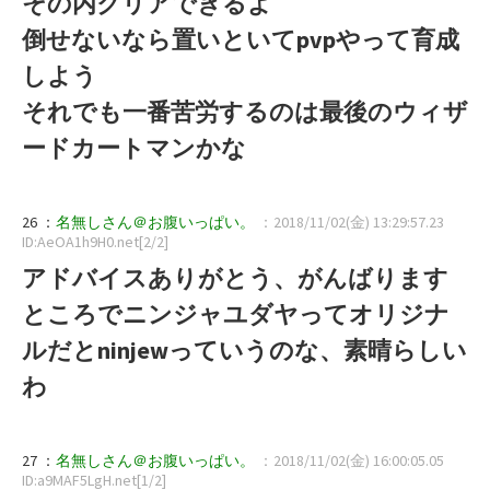
その内クリアできるよ
倒せないなら置いといてpvpやって育成
しよう
それでも一番苦労するのは最後のウィザ
ードカートマンかな
26 ：
名無しさん＠お腹いっぱい。
：2018/11/02(金) 13:29:57.23
ID:AeOA1h9H0.net[2/2]
アドバイスありがとう、がんばります
ところでニンジャユダヤってオリジナ
ルだとninjewっていうのな、素晴らしい
わ
27 ：
名無しさん＠お腹いっぱい。
：2018/11/02(金) 16:00:05.05
ID:a9MAF5LgH.net[1/2]