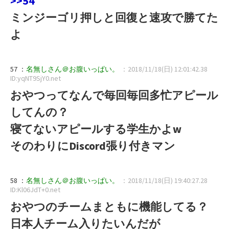
>>54
ミンジーゴリ押しと回復と速攻で勝てた
よ
57 ：
名無しさん＠お腹いっぱい。
：2018/11/18(日) 12:01:42.38
ID:yqNT9SjY0.net
おやつってなんで毎回毎回多忙アピール
してんの？
寝てないアピールする学生かよw
そのわりにDiscord張り付きマン
58 ：
名無しさん＠お腹いっぱい。
：2018/11/18(日) 19:40:27.28
ID:Kl06JdT+0.net
おやつのチームまともに機能してる？
日本人チーム入りたいんだが