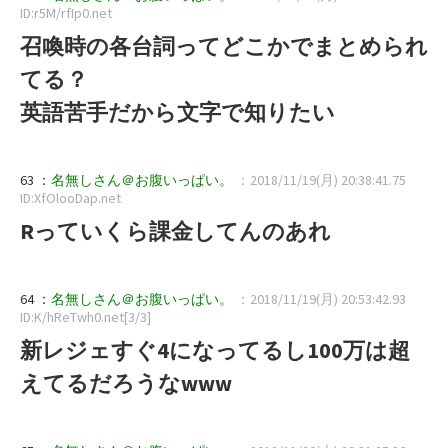
ID:r5M/rfIp0.net
召喚時の各台詞ってどこかでまとめられ
てる？
英語苦手だから文字で知りたい
63 ：
名無しさん＠お腹いっぱい。
：2018/11/19(月) 20:38:41.75
ID:XfOlooDap.net
Rっていくら課金してんのあれ
64 ：
名無しさん＠お腹いっぱい。
：2018/11/19(月) 20:53:42.93
ID:K/hReTwh0.net[3/3]
新レジェすぐ4になってるし100万は超
えてるだろうなwww