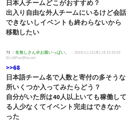
日本人チームどこがおすすめ？
出入り自由な外人チームにいるけど会話
できないしイベントも終わらないから
移動したい
73 ：
名無しさん＠お腹いっぱい。
：2018/11/21(水) 18:33:30.55
ID:cWPxo9IYa.net
>>68
日本語チーム名で人数と寄付の多そうな
所いくつか入ってみたらどう？
自分がいた所は40人以上いても稼働して
る人少なくてイベント完走はできなか
った