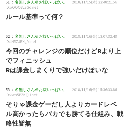
51 ：
名無しさん＠お腹いっぱい。
：2018/11/15(木) 22:48:21.56
ID:oOOO3LaGd.net
ルール基準って何？
52 ：
名無しさん＠お腹いっぱい。
：2018/11/16(金) 13:07:32.49
ID:LN5ZJRXgM.net
今回のチャレンジの順位だけどRより上
でフィニッシュ
Rは課金しまくりで強いだけぽいな
53 ：
名無しさん＠お腹いっぱい。
：2018/11/16(金) 15:36:33.86
ID:kwp5PZKQH.net
そりゃ課金ゲーだし人よりカードレベ
ル高かったらバカでも勝てる仕組み、戦
略性皆無