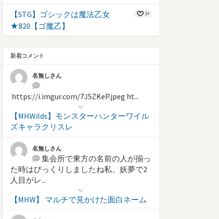
【STG】ゴシックは魔法乙女
2+
★820【ゴ魔乙】
新着コメント
名無しさん
https://i.imgur.com/7J5ZKeP.jpeg ht...
【MHWilds】モンスターハンターワイル
ズキャラクリスレ
名無しさん
集会所で東方の名前の人が揃っ
た時はびっくりしましたね私、妖夢で2
人目がレ...
【MHW】 マルチで見かけた面白ネーム