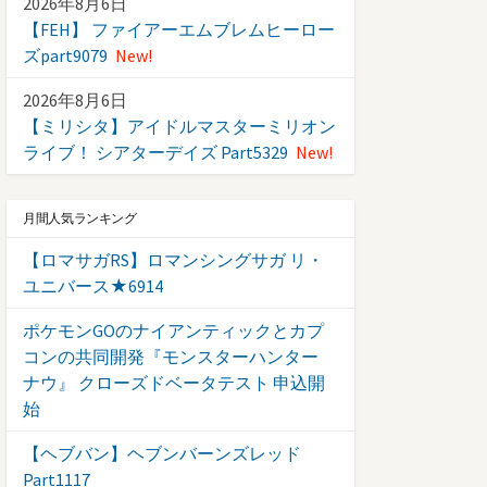
2026年8月6日
【FEH】 ファイアーエムブレムヒーロー
ズpart9079
New!
2026年8月6日
【ミリシタ】アイドルマスターミリオン
ライブ！ シアターデイズ Part5329
New!
月間人気ランキング
【ロマサガRS】ロマンシングサガ リ・
ユニバース★6914
ポケモンGOのナイアンティックとカプ
コンの共同開発『モンスターハンター
ナウ』 クローズドベータテスト 申込開
始
【ヘブバン】ヘブンバーンズレッド
Part1117