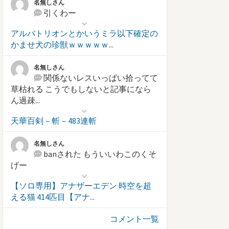
名無しさん
引くわー
アルバトリオンとかいうミラ以下確定の
かませ犬の珍獣ｗｗｗｗｗ...
名無しさん
関係ないレスいっぱい拾ってて
草枯れる こうでもしないと記事になら
ん過疎...
天華百剣－斬－483連斬
名無しさん
banされた もういいわこのくそ
げー
【ソロ専用】アナザーエデン 時空を超
える猫 414匹目【アナ...
コメント一覧