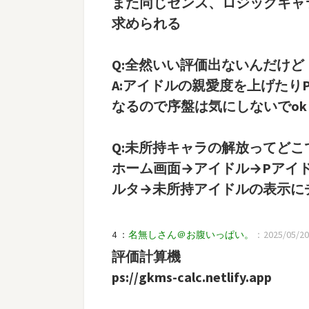
また同じセンス、ロジックキャ
求められる
Q:全然いい評価出ないんだけど
A:アイドルの親愛度を上げた
なるので序盤は気にしないでok
Q:未所持キャラの解放ってどこ
ホーム画面→アイドル→Pアイ
ルタ→未所持アイドルの表示に
4 ：
名無しさん＠お腹いっぱい。
：2025/05/20(
評価計算機
ps://gkms-calc.netlify.app