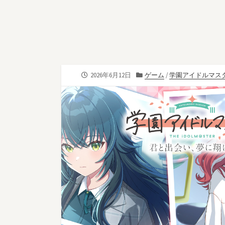
公
カ
2026年6月12日
ゲーム
/
学園アイドルマス
開
テ
日
ゴ
リ
ー