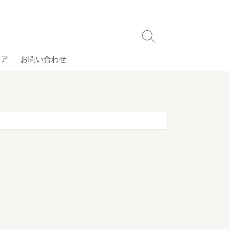
検
索
コア
お問い合わせ
切
り
替
え