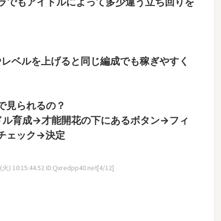
ラでもアイドルによって多少違う立ち回りを
りPレベルを上げると同じ編成でも稼ぎやすく
で見られるの？
ドル育成→才能開花の下にあるボタン→フィ
チェック→決定
火) 10:15:44.52 ID:Qxredpp40.net[4/12]