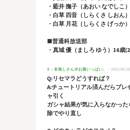
・藍井 撫子（あおい なでしこ） 
・白草 四音（しらくさ しおん） 
・白草 月花（しらくさ げっか） 
■普通科放送部
・真城 優（ましろ ゆう）16歳(2/1
3 ：
名無しさん＠お腹いっぱい。
：2025/05/20(
Q:リセマラどうすれば？
A:チュートリアル済んだらプ
ャ引く
ガシャ結果が気に入らなかった
除でやり直し