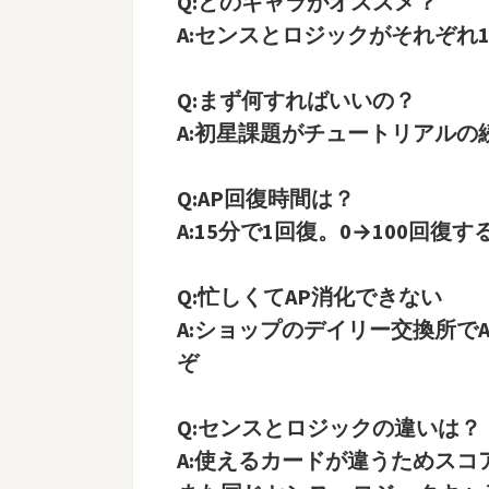
Q:どのキャラがオススメ？
A:センスとロジックがそれぞれ
Q:まず何すればいいの？
A:初星課題がチュートリアル
Q:AP回復時間は？
A:15分で1回復。0→100回復
Q:忙しくてAP消化できない
A:ショップのデイリー交換所で
ぞ
Q:センスとロジックの違いは？
A:使えるカードが違うためスコ