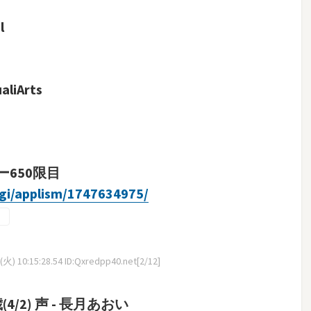
l
iArts
650限目
cgi/applism/1747634975/
火) 10:15:28.54 ID:Qxredpp40.net[2/12]
/2) 声 - 長月あおい