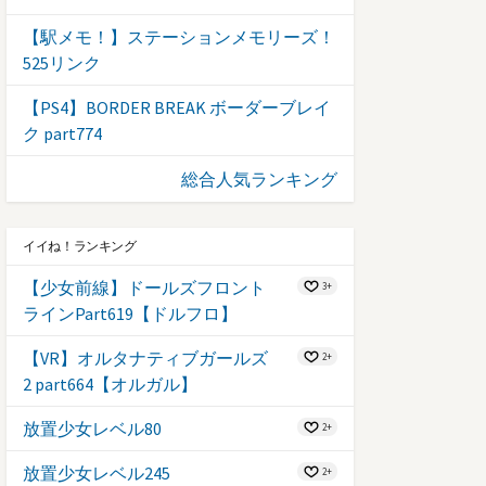
【駅メモ！】ステーションメモリーズ！
525リンク
【PS4】BORDER BREAK ボーダーブレイ
ク part774
総合人気ランキング
イイね！ランキング
【少女前線】ドールズフロント
3+
ラインPart619【ドルフロ】
【VR】オルタナティブガールズ
2+
2 part664【オルガル】
放置少女レベル80
2+
放置少女レベル245
2+