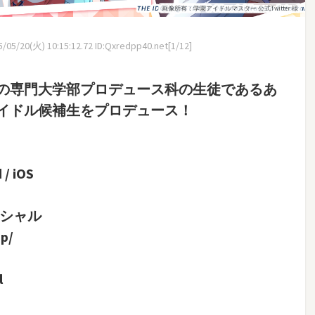
画像所有：学園アイドルマスター 公式Twitter 様
/05/20(火) 10:15:12.72 ID:Qxredpp40.net[1/12]
の専門大学部プロデュース科の生徒であるあ
イドル候補生をプロデュース！
 iOS
ィシャル
jp/
l