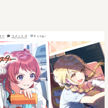
ター
コメント: 0
0
イイね！