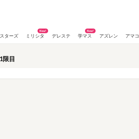
New!
New!
ンスターズ
ミリシタ
デレステ
学マス
アズレン
アマ
1限目