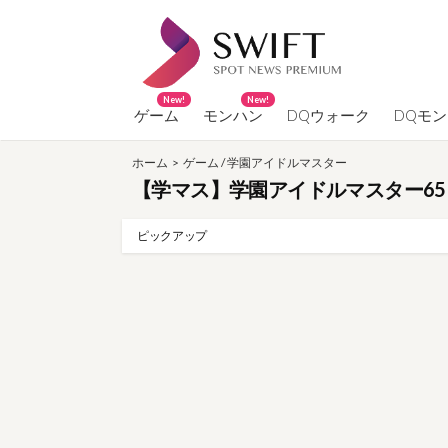
コ
ン
テ
ン
New!
New!
ツ
ゲーム
モンハン
DQウォーク
DQモ
へ
ホーム
>
ゲーム
/
学園アイドルマスター
ス
【学マス】学園アイドルマスター65
キ
ッ
ピックアップ
プ