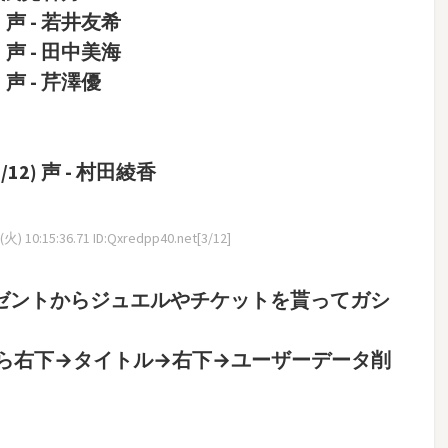
声 - 若井友希
声 - 田中美海
声 - 芹澤優
2) 声 - 村田綾香
火) 10:15:36.71 ID:Qxredpp40.net[3/12]
レゼントからジュエルやチケットを貰ってガシ
ら右下→タイトル→右下→ユーザーデータ削