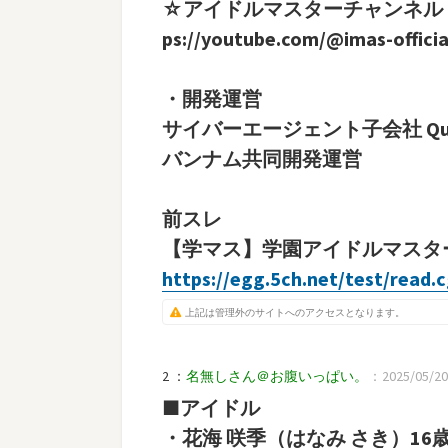
☆アイドルマスターチャンネル
ps://youtube.com/@imas-officia
・開発運営
サイバーエージェント子会社 Qual
バンナム共同開発運営
前スレ
【学マス】学園アイドルマスター
https://egg.5ch.net/test/read.
上記は管理外のサイトへのアクセスとなります。
2 ：
名無しさん＠お腹いっぱい。
：2025/05/20(
■アイドル
・花海 咲季（はなみ さき）16歳(4