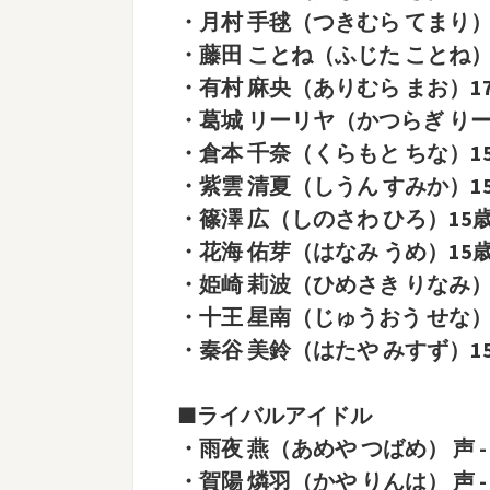
・月村 手毬（つきむら てまり）15歳
・藤田 ことね（ふじた ことね）15歳
・有村 麻央（ありむら まお）17歳(
・葛城 リーリヤ（かつらぎ りーりや
・倉本 千奈（くらもと ちな）15歳(
・紫雲 清夏（しうん すみか）15歳(
・篠澤 広（しのさわ ひろ）15歳(1
・花海 佑芽（はなみ うめ）15歳(4
・姫崎 莉波（ひめさき りなみ）17歳
・十王 星南（じゅうおう せな）17歳
・秦谷 美鈴（はたや みすず）15歳(
■ライバルアイドル
・雨夜 燕（あめや つばめ） 声 
・賀陽 燐羽（かや りんは） 声 