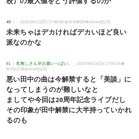
校）の最大値をどう評価するのか
49 ：
：2025/04/13(日) 17:48:00
ID:8992D0km0.net[2/5]
.19
未来ちゃはデカければデカいほど良い
派なのかな
51 ：
名無しさん＠お腹いっぱい。
：2025/04/13(日) 17:58:39
.69
ID:FbUZ063A0.net[2/6]
悪い田中の曲は今解禁すると「美談」に
なってしまうのが難しいなと
ましてや今回は20周年記念ライブだし
その印象が田中解禁に大半持っていかれ
るのも