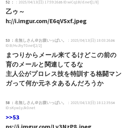
52 ：
：2025/04/13(日) 17:59:26
ID:wiCq18I/d.net[1/8]
.05
乙ゥ～
h://i.imgur.com/E6qVSxf.jpeg
53 ：
名無しさん＠お腹いっぱい。
：2025/04/13(日) 18:03:26
.06
ID:B/HvJhyT0.net[2/2]
まつりからメール来てるけどこの前の
育のメールと関連してるな
主人公がプロレス技を特訓する格闘マン
ガって何か元ネタあるんだろうか
58 ：
名無しさん＠お腹いっぱい。
：2025/04/13(日) 18:12:39
.54
ID:sKyw1yJk0.net
>>53
ps://i.imgur.com/Lv3NzP8.jpeg