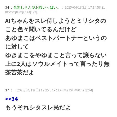
34 ：
名無しさん＠お腹いっぱい。
：2025/04/13(日) 17:14:58
.51
ID:VrvqfUmjr.net[1/2]
AIちゃんをスレ侍しようとミリシタの
こと色々聞いてるんだけど
あゆまこはベストパートナーというの
に対して
ゆきまこをやゆまこと言って譲らない
上に2人はソウルメイトって言ったり無
茶苦茶だよ
37 ：
：2025/04/13(日) 17:25:54
ID:KMgTSt+W0.net[2/4]
.40
>>34
もうそれシタスレ民だよ