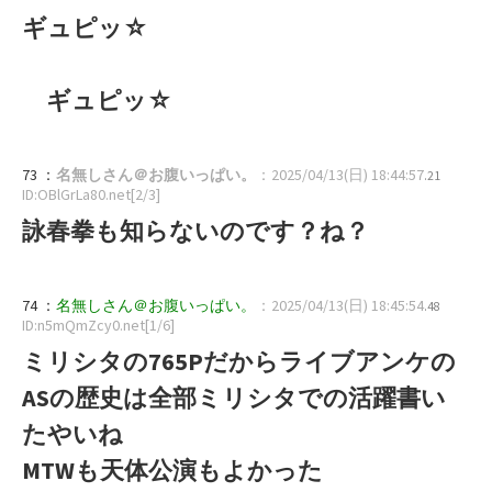
ギュピッ☆
ギュピッ☆
73 ：
名無しさん＠お腹いっぱい。
：2025/04/13(日) 18:44:57
.21
ID:OBlGrLa80.net[2/3]
詠春拳も知らないのです？ね？
74 ：
名無しさん＠お腹いっぱい。
：2025/04/13(日) 18:45:54
.48
ID:n5mQmZcy0.net[1/6]
ミリシタの765Pだからライブアンケの
ASの歴史は全部ミリシタでの活躍書い
たやいね
MTWも天体公演もよかった