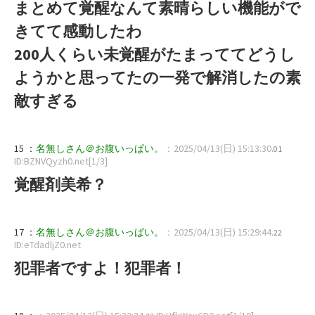
まとめて覚醒なんて素晴らしい機能がで
きてて感動したわ
200人くらい未覚醒がたまっててどうし
ようかと思ってたの一発で解消したの素
敵すぎる
15 ：
名無しさん＠お腹いっぱい。
：2025/04/13(日) 15:13:30
.01
ID:BZNVQyzh0.net[1/3]
覚醒剤美希？
17 ：
名無しさん＠お腹いっぱい。
：2025/04/13(日) 15:29:44
.22
ID:eTdadljZ0.net
犯罪者ですよ！犯罪者！