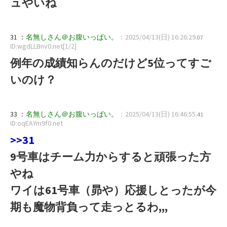
ュやいね
31 ：
名無しさん＠お腹いっぱい。
：2025/04/13(日) 16:26:29
.07
ID:wgdLLBnv0.net[1/2]
例年の成績知らんのだけど5位ってすご
いのけ？
33 ：
名無しさん＠お腹いっぱい。
：2025/04/13(日) 16:46:55
.41
ID:oqEAYm9f0.net
>>31
9号車はチーム力からすると頑張った方
やね
ワイは61号車（昴や）応援しとったが今
期も魔物背負って走っとるわ,,,