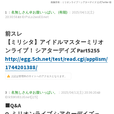
画像所有：ミリオンライブ！シアターデイズ 公式Twitter 様
1 ：
名無しさん＠お腹いっぱい。
(有能)
：2025/04/12(土)
20:30:58
ID:PsLo2woE0.net
.83
前スレ
【ミリシタ】アイドルマスターミリオ
ンライブ！ シアターデイズ Part5255
http://egg.5ch.net/test/read.cgi/applism/
1744201388/
上記は管理外のサイトへのアクセスとなります。
3 ：
名無しさん＠お腹いっぱい。
：2025/04/12(土) 20:36:20
.63
ID:k93KV83J0.net[2/5]
■Q&A
Q. ミリオンライブ シアターデイズっ