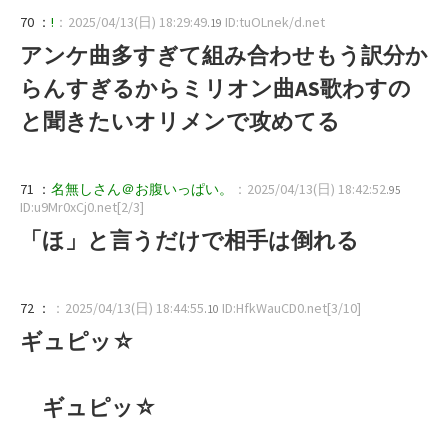
70 ：
!
：2025/04/13(日) 18:29:49
ID:tuOLnek/d.net
.19
アンケ曲多すぎて組み合わせもう訳分か
らんすぎるからミリオン曲AS歌わすの
と聞きたいオリメンで攻めてる
71 ：
名無しさん＠お腹いっぱい。
：2025/04/13(日) 18:42:52
.95
ID:u9Mr0xCj0.net[2/3]
「ほ」と言うだけで相手は倒れる
72 ：
：2025/04/13(日) 18:44:55
ID:HfkWauCD0.net[3/10]
.10
ギュピッ☆
ギュピッ☆