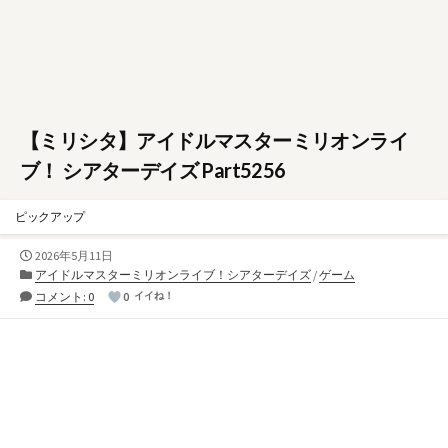
【ミリシタ】アイドルマスターミリオンライ
ブ！ シアターデイズ Part5256
ピックアップ
公
2026年5月11日
開
カ
アイドルマスターミリオンライブ！シアターデイズ
/
ゲーム
日
テ
コメント: 0
0
イイね！
ゴ
リ
ー