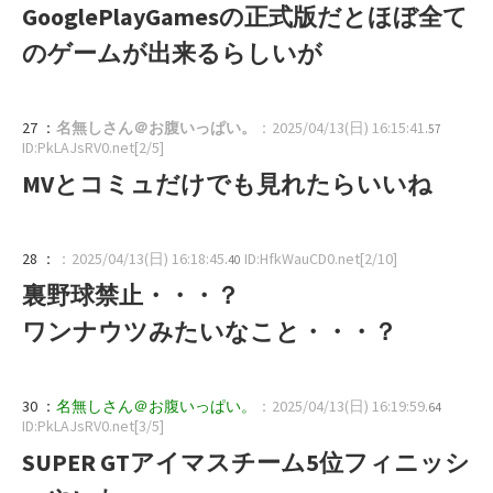
GooglePlayGamesの正式版だとほぼ全て
のゲームが出来るらしいが
27 ：
名無しさん＠お腹いっぱい。
：2025/04/13(日) 16:15:41
.57
ID:PkLAJsRV0.net[2/5]
MVとコミュだけでも見れたらいいね
28 ：
：2025/04/13(日) 16:18:45
ID:HfkWauCD0.net[2/10]
.40
裏野球禁止・・・？
ワンナウツみたいなこと・・・？
30 ：
名無しさん＠お腹いっぱい。
：2025/04/13(日) 16:19:59
.64
ID:PkLAJsRV0.net[3/5]
SUPER GTアイマスチーム5位フィニッシ