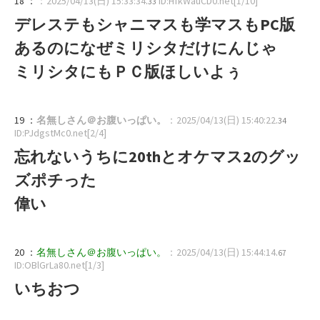
18 ：
：2025/04/13(日) 15:33:34
ID:HfkWauCD0.net[1/10]
.33
デレステもシャニマスも学マスもPC版
あるのになぜミリシタだけにんじゃ
ミリシタにもＰＣ版ほしいよぅ
19 ：
名無しさん＠お腹いっぱい。
：2025/04/13(日) 15:40:22
.34
ID:PJdgstMc0.net[2/4]
忘れないうちに20thとオケマス2のグッ
ズポチった
偉い
20 ：
名無しさん＠お腹いっぱい。
：2025/04/13(日) 15:44:14
.67
ID:OBlGrLa80.net[1/3]
いちおつ