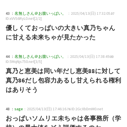
43 ：
名無しさん＠お腹いっぱい。
：2025/04/13(日) 17:32:05
.07
ID:xVVS6RyL0.net[2/2]
優しくておっぱいの大きい真乃ちゃん
に甘える未来ちゃが見たかった
44 ：
名無しさん＠お腹いっぱい。
：2025/04/13(日) 17:38:49
.00
ID:5MqNjs750.net[3/5]
真乃と恵美は同い年だし恵美88に対して
真乃86だし包容力あるし甘えられる権利
はありそう
48 ：
sage
：2025/04/13(日) 17:46:16
ID:2GcXbDmM0.net
.76
おっぱいソムリエ未ちゃは各事務所（学