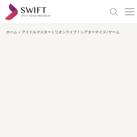
コ
ン
検
メ
テ
索
ニ
ン
切
ュ
り
ー
ホーム
>
アイドルマスターミリオンライブ！シアターデイズ
/
ゲーム
ツ
替
へ
え
ス
キ
ッ
プ