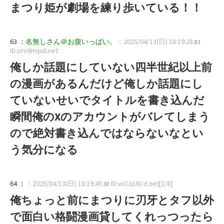
まつり姫が劇場を練り歩いている！！
63 ：
名無しさん＠お腹いっぱい。
：2025/04/13(日) 18:19:28
.83
ID:orv6Hnju0.net
俺しか話題にしていない四半世紀以上前
の漫画があるんだけど俺しか話題にし
ていないせいでタイトルを書き込んだ
瞬間俺のXのアカウントがバレてしまう
ので絶対書き込んではならないなとい
う気分になる
64 ：
：2025/04/13(日) 18:19:45
ID:wiCq18I/d.net[2/8]
.30
俺ちょっと前にまつりに刃牙とタフ以外
で面白い格闘漫画貸してくれっつったら