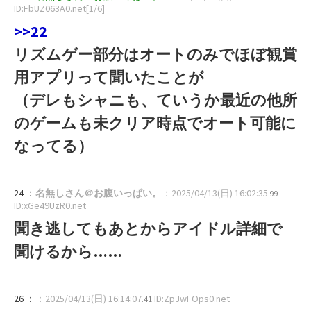
ID:FbUZ063A0.net[1/6]
>>22
リズムゲー部分はオートのみでほぼ観賞
用アプリって聞いたことが
（デレもシャニも、ていうか最近の他所
のゲームも未クリア時点でオート可能に
なってる）
24 ：
名無しさん＠お腹いっぱい。
：2025/04/13(日) 16:02:35
.99
ID:xGe49UzR0.net
聞き逃してもあとからアイドル詳細で
聞けるから……
26 ：
：2025/04/13(日) 16:14:07
ID:ZpJwFOps0.net
.41