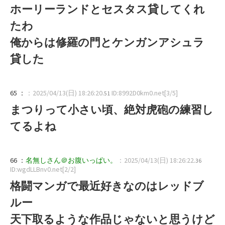
ホーリーランドとセスタス貸してくれ
たわ
俺からは修羅の門とケンガンアシュラ
貸した
65 ：
：2025/04/13(日) 18:26:20
ID:8992D0km0.net[3/5]
.51
まつりって小さい頃、絶対虎砲の練習し
てるよね
66 ：
名無しさん＠お腹いっぱい。
：2025/04/13(日) 18:26:22
.36
ID:wgdLLBnv0.net[2/2]
格闘マンガで最近好きなのはレッドブ
ルー
天下取るような作品じゃないと思うけど