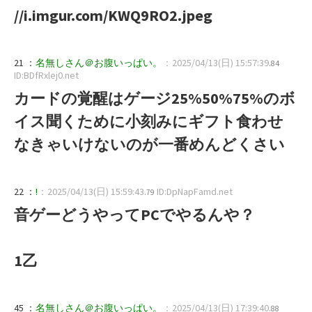
//i.imgur.com/KWQ9RO2.jpeg
21 ：
名無しさん＠お腹いっぱい。
：2025/04/13(日) 15:57:39
.84
ID:BDfRxlej0.net
カードの覚醒はゲージ25%50%75%のボ
イス聞くために小刻みにギフト食わせ
なきゃいけないのが一番めんどくさい
22 ：
!
：2025/04/13(日) 15:59:43
ID:DpNapFamd.net
.79
音ゲーどうやってPCでやるんや？
1乙
45 ：
名無しさん＠お腹いっぱい。
：2025/04/13(日) 17:39:40
.88