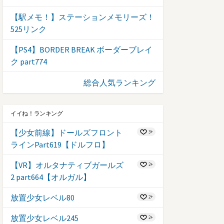
【駅メモ！】ステーションメモリーズ！
525リンク
【PS4】BORDER BREAK ボーダーブレイ
ク part774
総合人気ランキング
イイね！ランキング
【少女前線】ドールズフロント
3+
ラインPart619【ドルフロ】
【VR】オルタナティブガールズ
2+
2 part664【オルガル】
放置少女レベル80
2+
放置少女レベル245
2+