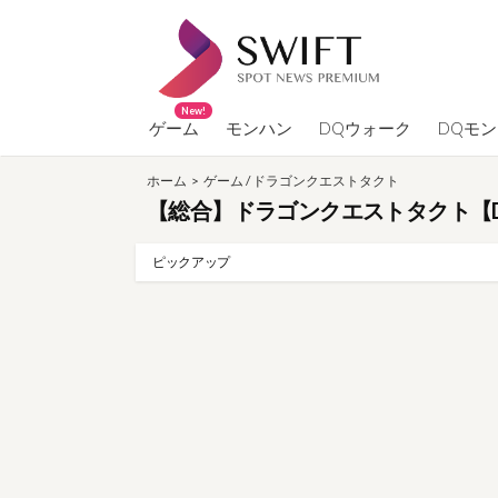
コ
ン
テ
ン
New!
ツ
ゲーム
モンハン
DQウォーク
DQモ
へ
ホーム
>
ゲーム
/
ドラゴンクエストタクト
ス
【総合】ドラゴンクエストタクト【D
キ
ッ
ピックアップ
プ