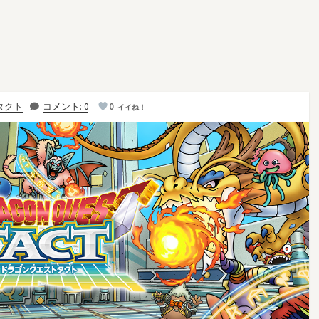
タクト
コメント: 0
0
イイね！