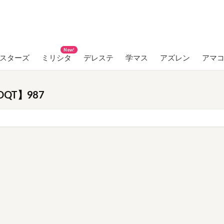
New!
ンスターズ
ミリシタ
デレステ
学マス
アズレン
アマ
QT】987