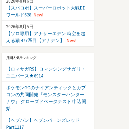
2026年8月6日
【スパロボ】スーパーロボット大戦DD
ワールド628
New!
2026年8月5日
【ソロ専用】アナザーエデン 時空を超
える猫 477匹目【アナデン】
New!
月間人気ランキング
【ロマサガRS】ロマンシングサガ リ・
ユニバース★6914
ポケモンGOのナイアンティックとカプ
コンの共同開発『モンスターハンター
ナウ』 クローズドベータテスト 申込開
始
【ヘブバン】ヘブンバーンズレッド
Part1117