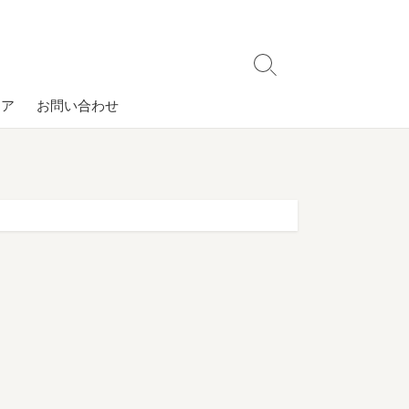
検
索
コア
お問い合わせ
切
り
替
え