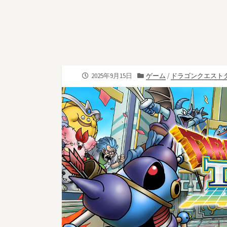
公
カ
2025年9月15日
ゲーム
/
ドラゴンクエスト
開
テ
日
ゴ
リ
ー