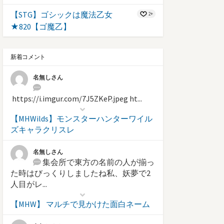
【STG】ゴシックは魔法乙女
2+
★820【ゴ魔乙】
新着コメント
名無しさん
https://i.imgur.com/7J5ZKeP.jpeg ht...
【MHWilds】モンスターハンターワイル
ズキャラクリスレ
名無しさん
集会所で東方の名前の人が揃っ
た時はびっくりしましたね私、妖夢で2
人目がレ...
【MHW】 マルチで見かけた面白ネーム