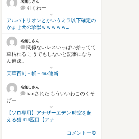
名無しさん
引くわー
アルバトリオンとかいうミラ以下確定の
かませ犬の珍獣ｗｗｗｗｗ...
名無しさん
関係ないレスいっぱい拾ってて
草枯れる こうでもしないと記事になら
ん過疎...
天華百剣－斬－483連斬
名無しさん
banされた もういいわこのくそ
げー
【ソロ専用】アナザーエデン 時空を超
える猫 414匹目【アナ...
コメント一覧